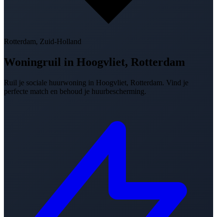
Rotterdam, Zuid-Holland
Woningruil in
Hoogvliet, Rotterdam
Ruil je sociale huurwoning in Hoogvliet, Rotterdam. Vind je
perfecte match en behoud je huurbescherming.