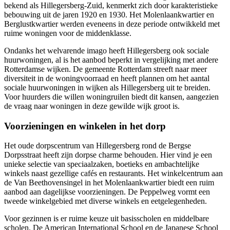
bekend als Hillegersberg-Zuid, kenmerkt zich door karakteristieke
bebouwing uit de jaren 1920 en 1930. Het Molenlaankwartier en
Berglustkwartier werden eveneens in deze periode ontwikkeld met
ruime woningen voor de middenklasse.
Ondanks het welvarende imago heeft Hillegersberg ook sociale
huurwoningen, al is het aanbod beperkt in vergelijking met andere
Rotterdamse wijken. De gemeente Rotterdam streeft naar meer
diversiteit in de woningvoorraad en heeft plannen om het aantal
sociale huurwoningen in wijken als Hillegersberg uit te breiden.
Voor huurders die willen woningruilen biedt dit kansen, aangezien
de vraag naar woningen in deze gewilde wijk groot is.
Voorzieningen en winkelen in het dorp
Het oude dorpscentrum van Hillegersberg rond de Bergse
Dorpsstraat heeft zijn dorpse charme behouden. Hier vind je een
unieke selectie van speciaalzaken, boetieks en ambachtelijke
winkels naast gezellige cafés en restaurants. Het winkelcentrum aan
de Van Beethovensingel in het Molenlaankwartier biedt een ruim
aanbod aan dagelijkse voorzieningen. De Peppelweg vormt een
tweede winkelgebied met diverse winkels en eetgelegenheden.
Voor gezinnen is er ruime keuze uit basisscholen en middelbare
scholen. De American International School en de Japanese School