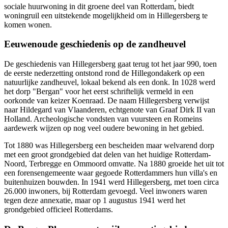
sociale huurwoning in dit groene deel van Rotterdam, biedt
woningruil een uitstekende mogelijkheid om in Hillegersberg te
komen wonen.
Eeuwenoude geschiedenis op de zandheuvel
De geschiedenis van Hillegersberg gaat terug tot het jaar 990, toen
de eerste nederzetting ontstond rond de Hillegondakerk op een
natuurlijke zandheuvel, lokaal bekend als een donk. In 1028 werd
het dorp "Bergan" voor het eerst schriftelijk vermeld in een
oorkonde van keizer Koenraad. De naam Hillegersberg verwijst
naar Hildegard van Vlaanderen, echtgenote van Graaf Dirk II van
Holland. Archeologische vondsten van vuursteen en Romeins
aardewerk wijzen op nog veel oudere bewoning in het gebied.
Tot 1880 was Hillegersberg een bescheiden maar welvarend dorp
met een groot grondgebied dat delen van het huidige Rotterdam-
Noord, Terbregge en Ommoord omvatte. Na 1880 groeide het uit tot
een forensengemeente waar gegoede Rotterdammers hun villa's en
buitenhuizen bouwden. In 1941 werd Hillegersberg, met toen circa
26.000 inwoners, bij Rotterdam gevoegd. Veel inwoners waren
tegen deze annexatie, maar op 1 augustus 1941 werd het
grondgebied officieel Rotterdams.