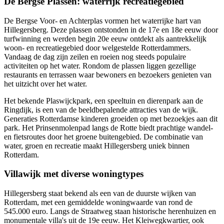
De Bergse Plassen: waterrijk recreatiegebied
De Bergse Voor- en Achterplas vormen het waterrijke hart van
Hillegersberg. Deze plassen ontstonden in de 17e en 18e eeuw door
turfwinning en werden begin 20e eeuw ontdekt als aantrekkelijk
woon- en recreatiegebied door welgestelde Rotterdammers.
Vandaag de dag zijn zeilen en roeien nog steeds populaire
activiteiten op het water. Rondom de plassen liggen gezellige
restaurants en terrassen waar bewoners en bezoekers genieten van
het uitzicht over het water.
Het bekende Plaswijckpark, een speeltuin en dierenpark aan de
Ringdijk, is een van de beeldbepalende attracties van de wijk.
Generaties Rotterdamse kinderen groeiden op met bezoekjes aan dit
park. Het Prinsenmolenpad langs de Rotte biedt prachtige wandel-
en fietsroutes door het groene buitengebied. De combinatie van
water, groen en recreatie maakt Hillegersberg uniek binnen
Rotterdam.
Villawijk met diverse woningtypes
Hillegersberg staat bekend als een van de duurste wijken van
Rotterdam, met een gemiddelde woningwaarde van rond de
545.000 euro. Langs de Straatweg staan historische herenhuizen en
monumentale villa's uit de 19e eeuw. Het Kleiwegkwartier, ook