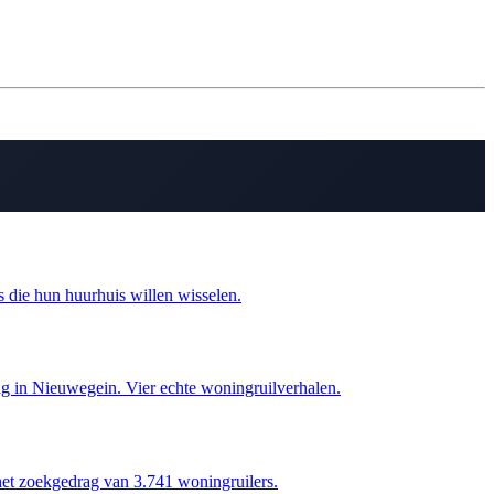
 die hun huurhuis willen wisselen.
ng in Nieuwegein. Vier echte woningruilverhalen.
et zoekgedrag van 3.741 woningruilers.