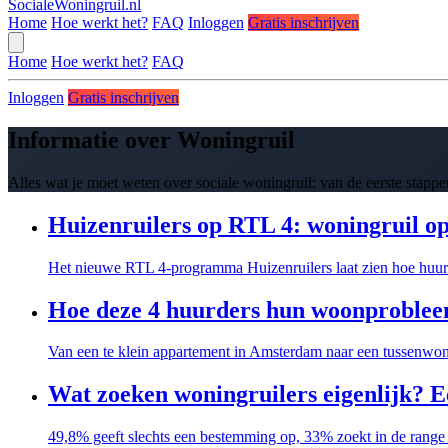
SocialeWoningruil.nl
Home
Hoe werkt het?
FAQ
Inloggen
Gratis inschrijven
Home
Hoe werkt het?
FAQ
Inloggen
Gratis inschrijven
Informatie over Woningruil
Alles wat je moet weten over sociale woningruil: van de eerste stappen
Huizenruilers op RTL 4: woningruil op 
Het nieuwe RTL 4-programma Huizenruilers laat zien hoe huurde
Hoe deze 4 huurders hun woonprobleem
Van een te klein appartement in Amsterdam naar een tussenwon
Wat zoeken woningruilers eigenlijk? E
49,8% geeft slechts een bestemming op, 33% zoekt in de rang