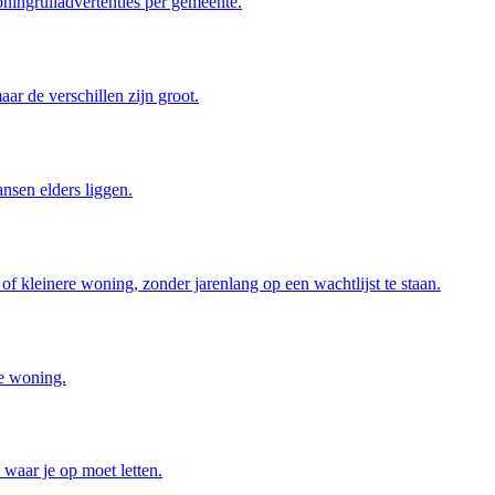
ningruiladvertenties per gemeente.
ar de verschillen zijn groot.
nsen elders liggen.
f kleinere woning, zonder jarenlang op een wachtlijst te staan.
re woning.
 waar je op moet letten.