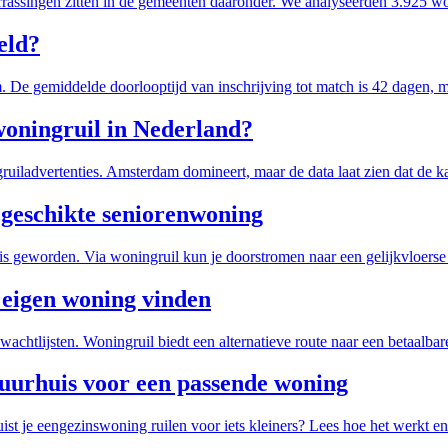
assingen zitten in de gemeenten daaronder. We analyseerden 3.925 wo
eld?
De gemiddelde doorlooptijd van inschrijving tot match is 42 dagen, ma
 woningruil in Nederland?
ladvertenties. Amsterdam domineert, maar de data laat zien dat de ka
 geschikte seniorenwoning
is geworden. Via woningruil kun je doorstromen naar een gelijkvloerse o
 eigen woning vinden
wachtlijsten. Woningruil biedt een alternatieve route naar een betaalba
huurhuis voor een passende woning
st je eengezinswoning ruilen voor iets kleiners? Lees hoe het werkt en