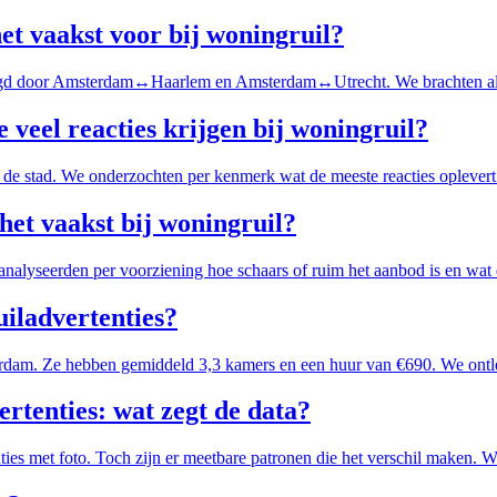
t vaakst voor bij woningruil?
lgd door Amsterdam↔Haarlem en Amsterdam↔Utrecht. We brachten alle
eel reacties krijgen bij woningruil?
n de stad. We onderzochten per kenmerk wat de meeste reacties oplevert
et vaakst bij woningruil?
analyseerden per voorziening hoe schaars of ruim het aanbod is en wat d
uiladvertenties?
terdam. Ze hebben gemiddeld 3,3 kamers en een huur van €690. We ont
ertenties: wat zegt de data?
nties met foto. Toch zijn er meetbare patronen die het verschil maken. 