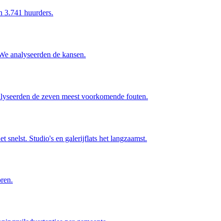
n 3.741 huurders.
 We analyseerden de kansen.
 analyseerden de zeven meest voorkomende fouten.
elst. Studio's en galerijflats het langzaamst.
oren.