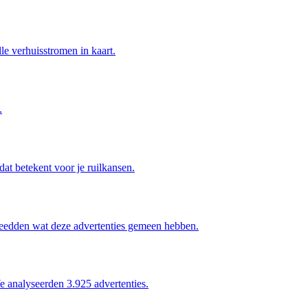
 verhuisstromen in kaart.
.
at betekent voor je ruilkansen.
leedden wat deze advertenties gemeen hebben.
We analyseerden 3.925 advertenties.