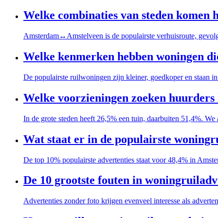
Welke combinaties van steden komen he
Amsterdam↔Amstelveen is de populairste verhuisroute, gevo
Welke kenmerken hebben woningen die v
De populairste ruilwoningen zijn kleiner, goedkoper en staan i
Welke voorzieningen zoeken huurders h
In de grote steden heeft 26,5% een tuin, daarbuiten 51,4%. We 
Wat staat er in de populairste woningr
De top 10% populairste advertenties staat voor 48,4% in Ams
De 10 grootste fouten in woningruiladv
Advertenties zonder foto krijgen evenveel interesse als adverte