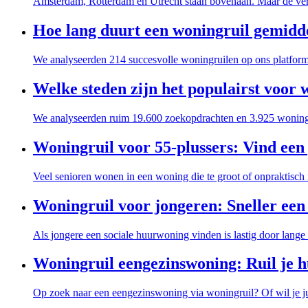
Amsterdam, Rotterdam en Utrecht staan bovenaan. Maar de verr
Hoe lang duurt een woningruil gemidd
We analyseerden 214 succesvolle woningruilen op ons platform. 
Welke steden zijn het populairst voor
We analyseerden ruim 19.600 zoekopdrachten en 3.925 woningrui
Woningruil voor 55-plussers: Vind een
Veel senioren wonen in een woning die te groot of onpraktisch 
Woningruil voor jongeren: Sneller een
Als jongere een sociale huurwoning vinden is lastig door lange 
Woningruil eengezinswoning: Ruil je 
Op zoek naar een eengezinswoning via woningruil? Of wil je jui