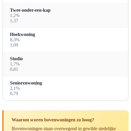
Twee-onder-een-kap
1,2%
1,37
Hoekwoning
8,3%
1,09
Studio
1,7%
0,81
Seniorenwoning
2,1%
0,79
Waarom scoren bovenwoningen zo hoog?
Bovenwoningen staan overwegend in gewilde stedelijke