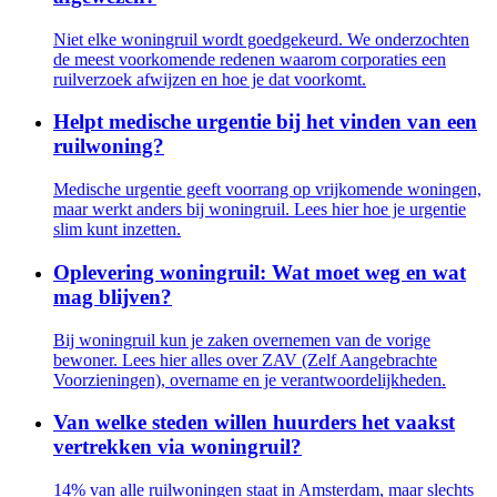
Niet elke woningruil wordt goedgekeurd. We onderzochten
de meest voorkomende redenen waarom corporaties een
ruilverzoek afwijzen en hoe je dat voorkomt.
Helpt medische urgentie bij het vinden van een
ruilwoning?
Medische urgentie geeft voorrang op vrijkomende woningen,
maar werkt anders bij woningruil. Lees hier hoe je urgentie
slim kunt inzetten.
Oplevering woningruil: Wat moet weg en wat
mag blijven?
Bij woningruil kun je zaken overnemen van de vorige
bewoner. Lees hier alles over ZAV (Zelf Aangebrachte
Voorzieningen), overname en je verantwoordelijkheden.
Van welke steden willen huurders het vaakst
vertrekken via woningruil?
14% van alle ruilwoningen staat in Amsterdam, maar slechts