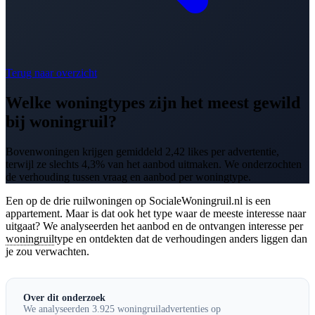
Terug naar overzicht
Welke woningtypes zijn het meest gewild
bij woningruil?
Bovenwoningen krijgen gemiddeld 2,42 likes per advertentie,
terwijl ze slechts 4,3% van het aanbod uitmaken. We onderzochten
de verhouding tussen vraag en aanbod per woningtype.
Een op de drie ruilwoningen op SocialeWoningruil.nl is een
appartement. Maar is dat ook het type waar de meeste interesse naar
uitgaat? We analyseerden het aanbod en de ontvangen interesse per
woningruil
type en ontdekten dat de verhoudingen anders liggen dan
je zou verwachten.
Over dit onderzoek
We analyseerden 3.925 woningruiladvertenties op