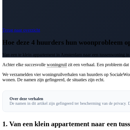
Terug naar overzicht
Hoe deze 4 huurders hun woonprobleem op
Van een te klein appartement in Amsterdam naar een tussenwoning in
Achter elke succesvolle
woningruil
zit een verhaal. Een probleem dat 
We verzamelden vier woningruilverhalen van huurders op SocialeWoningr
wonen. De namen zijn gefingeerd, de situaties zijn echt.
Over deze verhalen
De namen in dit artikel zijn gefingeerd ter bescherming van de privacy. D
1. Van een klein appartement naar een tus