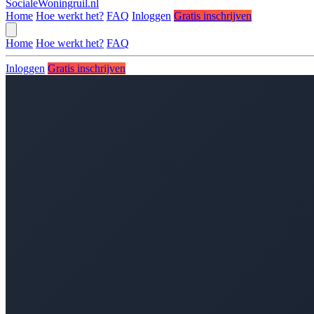
SocialeWoningruil.nl
Home
Hoe werkt het?
FAQ
Inloggen
Gratis inschrijven
Home
Hoe werkt het?
FAQ
Inloggen
Gratis inschrijven