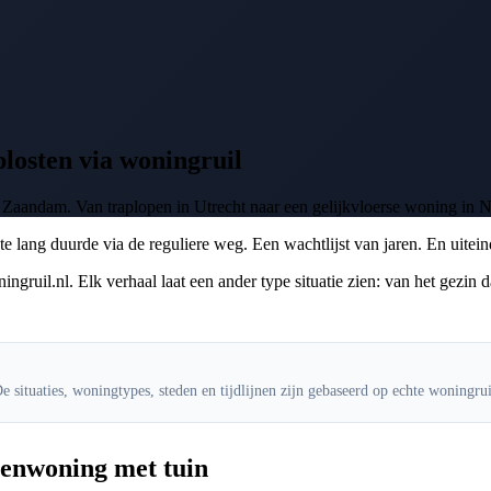
losten via woningruil
 Zaandam. Van traplopen in Utrecht naar een gelijkvloerse woning in N
te lang duurde via de reguliere weg. Een wachtlijst van jaren. En uitei
uil.nl. Elk verhaal laat een ander type situatie zien: van het gezin d
e situaties, woningtypes, steden en tijdlijnen zijn gebaseerd op echte woningr
senwoning met tuin