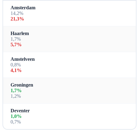
Amsterdam
14,2%
21,3%
Haarlem
1,7%
5,7%
Amstelveen
0,8%
4,1%
Groningen
1,7%
1,2%
Deventer
1,0%
0,7%