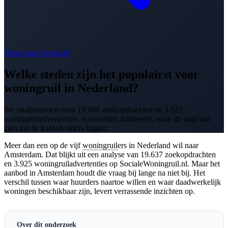
Terug naar overzicht
Welke steden zijn het populairst voor
woningruil in Nederland?
We analyseerden ruim 19.600 zoekopdrachten en 3.925
woningruiladvertenties. Amsterdam domineert, maar de data laat
zien dat de kansen elders liggen.
Meer dan een op de vijf
woningruil
ers in Nederland wil naar
Amsterdam. Dat blijkt uit een analyse van 19.637 zoekopdrachten
en 3.925 woningruiladvertenties op SocialeWoningruil.nl. Maar het
aanbod in Amsterdam houdt die vraag bij lange na niet bij. Het
verschil tussen waar huurders naartoe willen en waar daadwerkelijk
woningen beschikbaar zijn, levert verrassende inzichten op.
Over dit onderzoek