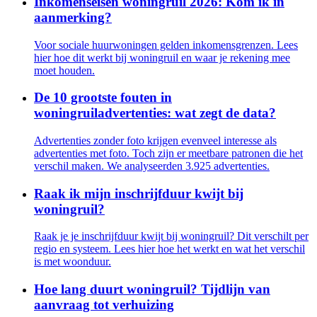
Inkomenseisen woningruil 2026: Kom ik in
aanmerking?
Voor sociale huurwoningen gelden inkomensgrenzen. Lees
hier hoe dit werkt bij woningruil en waar je rekening mee
moet houden.
De 10 grootste fouten in
woningruiladvertenties: wat zegt de data?
Advertenties zonder foto krijgen evenveel interesse als
advertenties met foto. Toch zijn er meetbare patronen die het
verschil maken. We analyseerden 3.925 advertenties.
Raak ik mijn inschrijfduur kwijt bij
woningruil?
Raak je je inschrijfduur kwijt bij woningruil? Dit verschilt per
regio en systeem. Lees hier hoe het werkt en wat het verschil
is met woonduur.
Hoe lang duurt woningruil? Tijdlijn van
aanvraag tot verhuizing