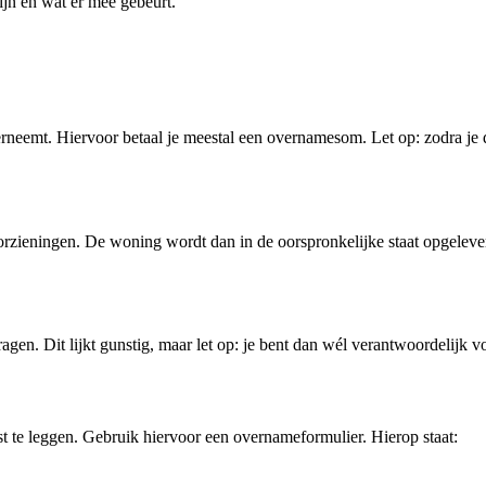
ijn en wat er mee gebeurt.
verneemt. Hiervoor betaal je meestal een overnamesom. Let op: zodra j
orzieningen. De woning wordt dan in de oorspronkelijke staat opgelever
en. Dit lijkt gunstig, maar let op: je bent dan wél verantwoordelijk voo
ast te leggen. Gebruik hiervoor een overnameformulier. Hierop staat: