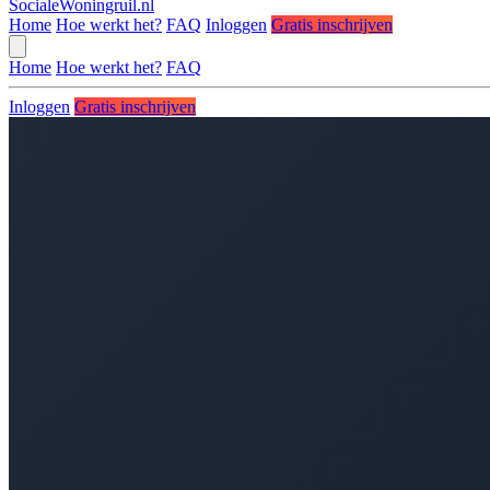
SocialeWoningruil.nl
Home
Hoe werkt het?
FAQ
Inloggen
Gratis inschrijven
Home
Hoe werkt het?
FAQ
Inloggen
Gratis inschrijven