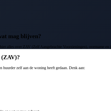
wat mag blijven?
hier alles over ZAV (Zelf Aangebrachte Voorzieningen), overname en 
n (ZAV)?
en huurder zelf aan de woning heeft gedaan. Denk aan: