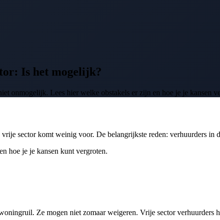
tor: Is het mogelijk?
niet onmogelijk. Lees hier welke obstakels er zijn en hoe je je kansen v
vrije sector komt weinig voor. De belangrijkste reden: verhuurders in d
 en hoe je je kansen kunt vergroten.
ningruil. Ze mogen niet zomaar weigeren. Vrije sector verhuurders he