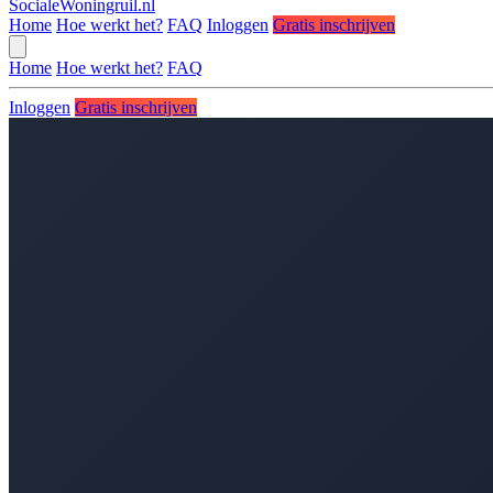
SocialeWoningruil.nl
Home
Hoe werkt het?
FAQ
Inloggen
Gratis inschrijven
Home
Hoe werkt het?
FAQ
Inloggen
Gratis inschrijven