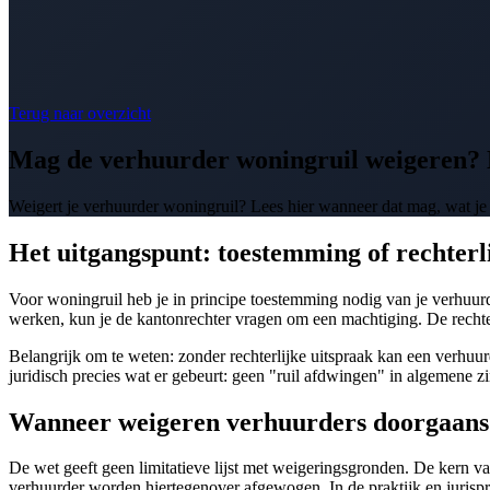
Terug naar overzicht
Mag de verhuurder woningruil weigeren? 
Weigert je verhuurder woningruil? Lees hier wanneer dat mag, wat je r
Het uitgangspunt: toestemming of rechterl
Voor woningruil heb je in principe toestemming nodig van je verhuurder
werken, kun je de kantonrechter vragen om een machtiging. De rech
Belangrijk om te weten: zonder rechterlijke uitspraak kan een verhuurde
juridisch precies wat er gebeurt: geen "ruil afdwingen" in algemene zi
Wanneer weigeren verhuurders doorgaans
De wet geeft geen limitatieve lijst met weigeringsgronden. De kern 
verhuurder worden hiertegenover afgewogen. In de praktijk en jurispr