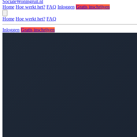
SocialeWoningruil.nl
Home
Hoe werkt het?
FAQ
Inloggen
Gratis inschrijven
Home
Hoe werkt het?
FAQ
Inloggen
Gratis inschrijven