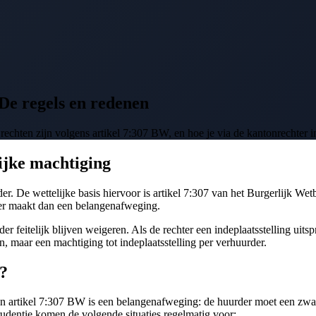
De regels en redenen
echten zijn volgens artikel 7:307 BW, en hoe je via de kantonrechter i
ijke machtiging
. De wettelijke basis hiervoor is artikel 7:307 van het Burgerlijk Wetb
ter maakt dan een belangenafweging.
r feitelijk blijven weigeren. Als de rechter een indeplaatsstelling uits
n, maar een machtiging tot indeplaatsstelling per verhuurder.
?
van artikel 7:307 BW is een belangenafweging: de huurder moet een zwaa
udentie komen de volgende situaties regelmatig voor: