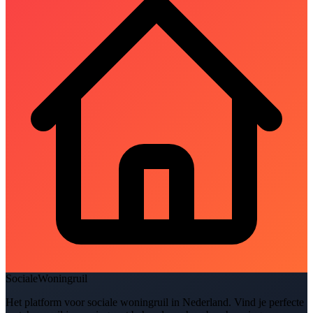
SocialeWoningruil
Het platform voor sociale woningruil in Nederland. Vind je perfecte