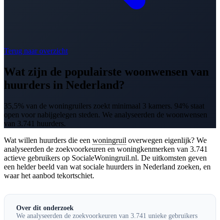
Terug naar overzicht
Wat zijn de populairste woonwensen van
huurders in Nederland?
35,5% van de woningruilers zoekt minimaal 3 kamers. 94% staat
open voor nabijgelegen steden. We analyseerden de woonwensen
van 3.741 huurders.
Wat willen huurders die een
woningruil
overwegen eigenlijk? We
analyseerden de zoekvoorkeuren en woningkenmerken van 3.741
actieve gebruikers op SocialeWoningruil.nl. De uitkomsten geven
een helder beeld van wat sociale huurders in Nederland zoeken, en
waar het aanbod tekortschiet.
Over dit onderzoek
We analyseerden de zoekvoorkeuren van 3.741 unieke gebruikers