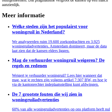
buurgemeenten. Dat pragmatisme vergroot de kansen op een match
aanzienlijk.
Meer informatie
Welke steden zijn het populairst voor
woningruil in Nederland?
We analyseerden ruim 19.600 zoekopdrachten en 3.925
woningruiladvertenties. Amsterdam domineert, maar de data
laat zien dat de kansen elders liggen.
Mag de verhuurder woningruil weigeren? De
regels en redenen
Weigert je verhuurder woningruil? Lees hier wanneer dat
mag, wat je rechten zijn volgens artikel 7:307 BW, en hoe je
via de kantonrechter indeplaatsstelling kunt afdwingen.
De 7 grootste fouten die wij zien in
woningruiladvertenties
60% van alle woningruiladvertenties op ons platform heeft nul