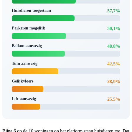
Huisdieren toegestaan
57,7%
Parkeren mogelijk
50,1%
Balkon aanwezig
48,8%
Tuin aanwezig
42,5%
Gelijkvloers
28,9%
Lift aanwezig
25,5%
Bijna 6 op de 10 woningen op het platform staan huisdieren toe. Dat