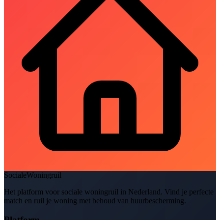
SocialeWoningruil
Het platform voor sociale woningruil in Nederland. Vind je perfecte
match en ruil je woning met behoud van huurbescherming.
Platform