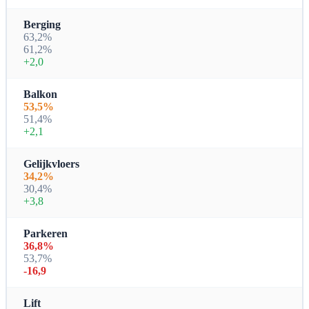
Berging
63,2%
61,2%
+2,0
Balkon
53,5%
51,4%
+2,1
Gelijkvloers
34,2%
30,4%
+3,8
Parkeren
36,8%
53,7%
-16,9
Lift