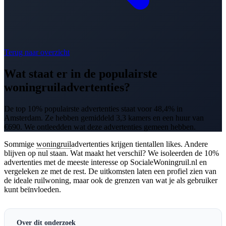
Terug naar overzicht
Wat staat er in de populairste
woningruiladvertenties?
De top 10% populairste advertenties staat voor 48,4% in
Amsterdam. Ze hebben gemiddeld 3,3 kamers en een huur van
€690. We ontleedden wat deze advertenties gemeen hebben.
Sommige
woningruil
advertenties krijgen tientallen likes. Andere
blijven op nul staan. Wat maakt het verschil? We isoleerden de 10%
advertenties met de meeste interesse op SocialeWoningruil.nl en
vergeleken ze met de rest. De uitkomsten laten een profiel zien van
de ideale ruilwoning, maar ook de grenzen van wat je als gebruiker
kunt beïnvloeden.
Over dit onderzoek