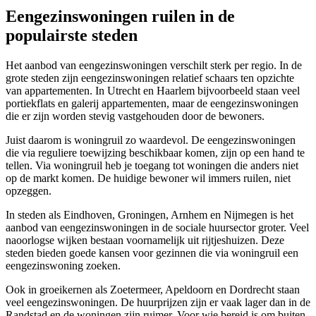
Eengezinswoningen ruilen in de
populairste steden
Het aanbod van eengezinswoningen verschilt sterk per regio. In de
grote steden zijn eengezinswoningen relatief schaars ten opzichte
van appartementen. In
Utrecht
en
Haarlem
bijvoorbeeld staan veel
portiekflats en galerij appartementen, maar de eengezinswoningen
die er zijn worden stevig vastgehouden door de bewoners.
Juist daarom is woningruil zo waardevol. De eengezinswoningen
die via reguliere toewijzing beschikbaar komen, zijn op een hand te
tellen. Via woningruil heb je toegang tot woningen die anders niet
op de markt komen. De huidige bewoner wil immers ruilen, niet
opzeggen.
In steden als
Eindhoven
,
Groningen
,
Arnhem
en
Nijmegen
is het
aanbod van eengezinswoningen in de sociale huursector groter. Veel
naoorlogse wijken bestaan voornamelijk uit rijtjeshuizen. Deze
steden bieden goede kansen voor gezinnen die via woningruil een
eengezinswoning zoeken.
Ook in groeikernen als
Zoetermeer
,
Apeldoorn
en
Dordrecht
staan
veel eengezinswoningen. De huurprijzen zijn er vaak lager dan in de
Randstad en de woningen zijn ruimer. Voor wie bereid is om buiten