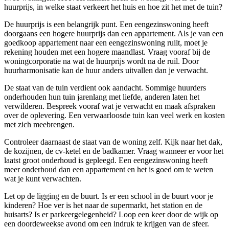
huurprijs, in welke staat verkeert het huis en hoe zit het met de tuin?
De huurprijs is een belangrijk punt. Een eengezinswoning heeft
doorgaans een hogere huurprijs dan een appartement. Als je van een
goedkoop appartement naar een eengezinswoning ruilt, moet je
rekening houden met een hogere maandlast. Vraag vooraf bij de
woningcorporatie na wat de huurprijs wordt na de ruil. Door
huurharmonisatie kan de huur anders uitvallen dan je verwacht.
De staat van de tuin verdient ook aandacht. Sommige huurders
onderhouden hun tuin jarenlang met liefde, anderen laten het
verwilderen. Bespreek vooraf wat je verwacht en maak afspraken
over de oplevering. Een verwaarloosde tuin kan veel werk en kosten
met zich meebrengen.
Controleer daarnaast de staat van de woning zelf. Kijk naar het dak,
de kozijnen, de cv-ketel en de badkamer. Vraag wanneer er voor het
laatst groot onderhoud is gepleegd. Een eengezinswoning heeft
meer onderhoud dan een appartement en het is goed om te weten
wat je kunt verwachten.
Let op de ligging en de buurt. Is er een school in de buurt voor je
kinderen? Hoe ver is het naar de supermarkt, het station en de
huisarts? Is er parkeergelegenheid? Loop een keer door de wijk op
een doordeweekse avond om een indruk te krijgen van de sfeer.