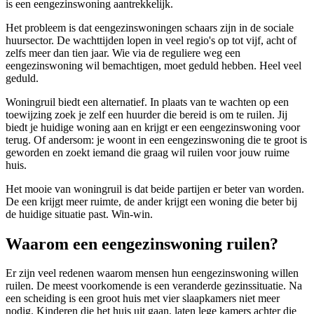
is een eengezinswoning aantrekkelijk.
Het probleem is dat eengezinswoningen schaars zijn in de sociale
huursector. De wachttijden lopen in veel regio's op tot vijf, acht of
zelfs meer dan tien jaar. Wie via de reguliere weg een
eengezinswoning wil bemachtigen, moet geduld hebben. Heel veel
geduld.
Woningruil biedt een alternatief. In plaats van te wachten op een
toewijzing zoek je zelf een huurder die bereid is om te ruilen. Jij
biedt je huidige woning aan en krijgt er een eengezinswoning voor
terug. Of andersom: je woont in een eengezinswoning die te groot is
geworden en zoekt iemand die graag wil ruilen voor jouw ruime
huis.
Het mooie van woningruil is dat beide partijen er beter van worden.
De een krijgt meer ruimte, de ander krijgt een woning die beter bij
de huidige situatie past. Win-win.
Waarom een eengezinswoning ruilen?
Er zijn veel redenen waarom mensen hun eengezinswoning willen
ruilen. De meest voorkomende is een veranderde gezinssituatie. Na
een scheiding is een groot huis met vier slaapkamers niet meer
nodig. Kinderen die het huis uit gaan, laten lege kamers achter die