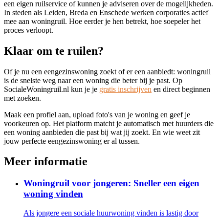
een eigen ruilservice of kunnen je adviseren over de mogelijkheden.
In steden als
Leiden
,
Breda
en
Enschede
werken corporaties actief
mee aan woningruil. Hoe eerder je hen betrekt, hoe soepeler het
proces verloopt.
Klaar om te ruilen?
Of je nu een eengezinswoning zoekt of er een aanbiedt: woningruil
is de snelste weg naar een woning die beter bij je past. Op
SocialeWoningruil.nl kun je je
gratis inschrijven
en direct beginnen
met zoeken.
Maak een profiel aan, upload foto's van je woning en geef je
voorkeuren op. Het platform matcht je automatisch met huurders die
een woning aanbieden die past bij wat jij zoekt. En wie weet zit
jouw perfecte eengezinswoning er al tussen.
Meer informatie
Woningruil voor jongeren: Sneller een eigen
woning vinden
Als jongere een sociale huurwoning vinden is lastig door