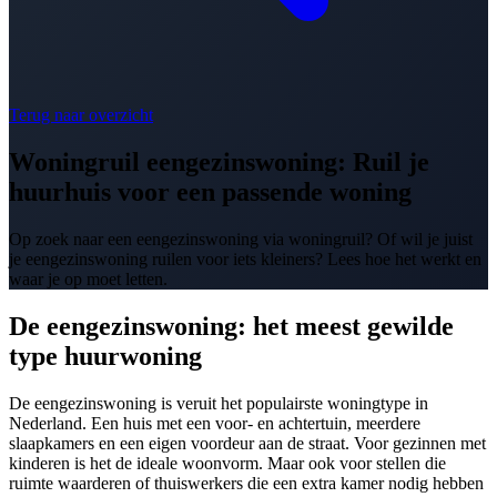
Terug naar overzicht
Woningruil eengezinswoning: Ruil je
huurhuis voor een passende woning
Op zoek naar een eengezinswoning via woningruil? Of wil je juist
je eengezinswoning ruilen voor iets kleiners? Lees hoe het werkt en
waar je op moet letten.
De eengezinswoning: het meest gewilde
type huurwoning
De eengezinswoning is veruit het populairste woningtype in
Nederland. Een huis met een voor- en achtertuin, meerdere
slaapkamers en een eigen voordeur aan de straat. Voor gezinnen met
kinderen is het de ideale woonvorm. Maar ook voor stellen die
ruimte waarderen of thuiswerkers die een extra kamer nodig hebben