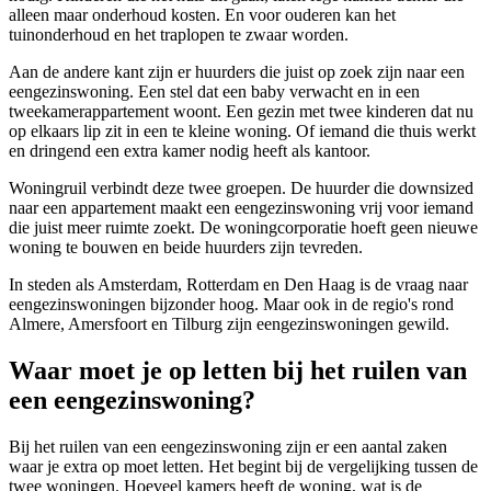
alleen maar onderhoud kosten. En voor ouderen kan het
tuinonderhoud en het traplopen te zwaar worden.
Aan de andere kant zijn er huurders die juist op zoek zijn naar een
eengezinswoning. Een stel dat een baby verwacht en in een
tweekamerappartement woont. Een gezin met twee kinderen dat nu
op elkaars lip zit in een te kleine woning. Of iemand die thuis werkt
en dringend een extra kamer nodig heeft als kantoor.
Woningruil
verbindt deze twee groepen. De huurder die downsized
naar een appartement maakt een eengezinswoning vrij voor iemand
die juist meer ruimte zoekt. De woningcorporatie hoeft geen nieuwe
woning te bouwen en beide huurders zijn tevreden.
In steden als
Amsterdam
,
Rotterdam
en
Den Haag
is de vraag naar
eengezinswoningen bijzonder hoog. Maar ook in de regio's rond
Almere
,
Amersfoort
en
Tilburg
zijn eengezinswoningen gewild.
Waar moet je op letten bij het ruilen van
een eengezinswoning?
Bij het ruilen van een eengezinswoning zijn er een aantal zaken
waar je extra op moet letten. Het begint bij de vergelijking tussen de
twee woningen. Hoeveel kamers heeft de woning, wat is de