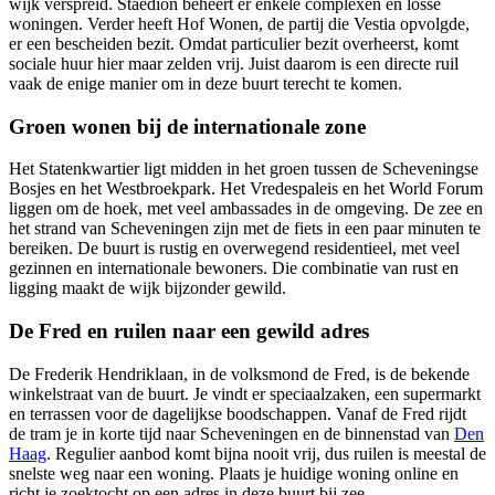
wijk verspreid.
Staedion
beheert er enkele complexen en losse
woningen. Verder heeft
Hof Wonen
, de partij die Vestia opvolgde,
er een bescheiden bezit. Omdat particulier bezit overheerst, komt
sociale huur hier maar zelden vrij. Juist daarom is een directe ruil
vaak de enige manier om in deze buurt terecht te komen.
Groen wonen bij de internationale zone
Het Statenkwartier ligt midden in het groen tussen de Scheveningse
Bosjes en het Westbroekpark. Het Vredespaleis en het World Forum
liggen om de hoek, met veel ambassades in de omgeving. De zee en
het strand van Scheveningen zijn met de fiets in een paar minuten te
bereiken. De buurt is rustig en overwegend residentieel, met veel
gezinnen en internationale bewoners. Die combinatie van rust en
ligging maakt de wijk bijzonder gewild.
De Fred en ruilen naar een gewild adres
De Frederik Hendriklaan, in de volksmond de Fred, is de bekende
winkelstraat van de buurt. Je vindt er speciaalzaken, een supermarkt
en terrassen voor de dagelijkse boodschappen. Vanaf de Fred rijdt
de tram je in korte tijd naar Scheveningen en de binnenstad van
Den
Haag
. Regulier aanbod komt bijna nooit vrij, dus
ruilen
is meestal de
snelste weg naar een woning. Plaats je huidige woning online en
richt je zoektocht op een adres in deze buurt bij zee.