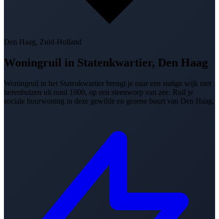
Den Haag, Zuid-Holland
Woningruil in
Statenkwartier, Den Haag
Woningruil in het Statenkwartier brengt je naar een statige wijk met
herenhuizen uit rond 1900, op een steenworp van zee. Ruil je
sociale huurwoning in deze gewilde en groene buurt van Den Haag.