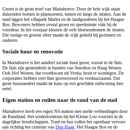
Groen is de grote troef van Mariahoeve. Door de hele wijk staan
duizenden bomen in plantsoenen, tuinen en langs de straten. Aan de
rand liggen het villapark Marlot en de landgoederen bij het Haagse
Bos. Bewoners hebben overal groen en speelruimte vlak bij de
voordeur. In het voorjaar kleuren de vele bloesembomen de straten.
Die rustige en groene sfeer maakt de wijk geliefd bij gezinnen en
ouderen.
Sociale huur en renovatie
In Mariahoeve is het aandeel sociale huur groot, vooral in de flats.
De flats zijn grotendeels in handen van Staedion en Haag Wonen.
Ook Hof Wonen, dat voortkwam uit Vestia, bezit er woningen. De
corporaties hebben veel flats gerenoveerd en verduurzaamd. Dat
grote huuraandeel maakt de kans op een geschikte
ruilwoning
hier
reëel.
Eigen station en ruilen naar de rand van de stad
Mariahoeve heeft een eigen NS-station met snelle verbindingen door
de Randstad. Het winkelcentrum bij het Kleine Loo voorziet in de
dagelijkse boodschappen. Tram en bus vullen het openbaar vervoer
aan richting het centrum van
Den Haag
. Het Haagse Bos en de