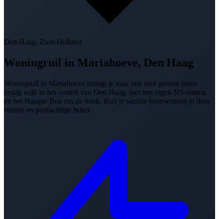
Den Haag, Zuid-Holland
Woningruil in
Mariahoeve, Den Haag
Woningruil in Mariahoeve brengt je naar een zeer groene jaren-
zestig wijk in het oosten van Den Haag, met een eigen NS-station
en het Haagse Bos om de hoek. Ruil je sociale huurwoning in deze
rustige en parkachtige buurt.