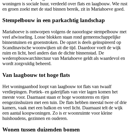
woningen is sociale huur, verdeeld over flats en laagbouw. Wie rust
en groen zoekt met de stad binnen bereik, zit in Mariahoeve goed.
Stempelbouw in een parkachtig landschap
Mariahoeve is ontworpen volgens de naoorlogse stempelbouw met
veel afwisseling. Losse blokken staan rond gemeenschappelijke
binnentuinen en groenstroken. De opzet is deels geïnspireerd op
Scandinavische woonwijken uit die tijd. Daardoor voelt de wijk
ruim en licht, heel anders dan de dichte binnenstad. De
wederopbouwarchitectuur van Mariahoeve geldt als waardevol en
wordt zorgvuldig beheerd.
Van laagbouw tot hoge flats
Het woningaanbod loopt van laagbouw tot flats van twaalf
verdiepingen. Portiek- en galerijflats van vier lagen komen het
meeste voor. Daarnaast staan er hoge woontorens en rijen
eengezinshuizen met een tuin. De flats hebben meestal twee of drie
kamers, vaak met een balkon en veel licht. Daarnaast telt de wijk
een aantal koopwoningen. Zo is er woonruimte voor kleine
huishoudens, gezinnen en ouderen.
Wonen tussen duizenden bomen