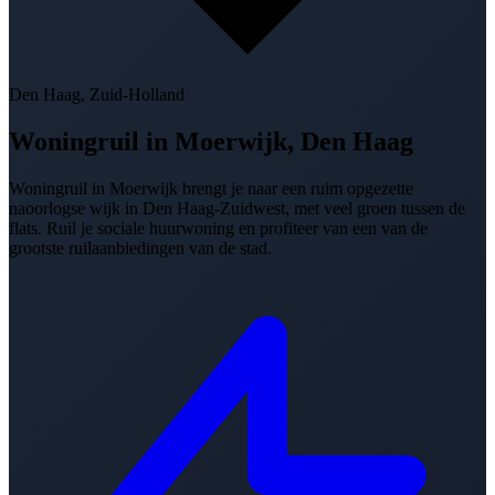
Den Haag, Zuid-Holland
Woningruil in
Moerwijk, Den Haag
Woningruil in Moerwijk brengt je naar een ruim opgezette
naoorlogse wijk in Den Haag-Zuidwest, met veel groen tussen de
flats. Ruil je sociale huurwoning en profiteer van een van de
grootste ruilaanbiedingen van de stad.