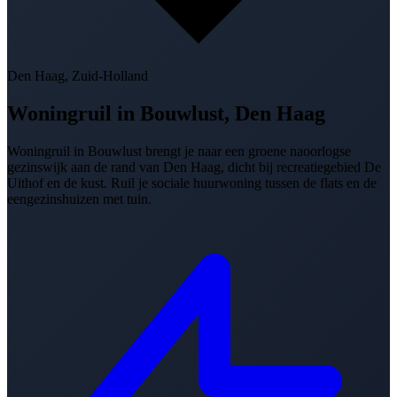
Den Haag, Zuid-Holland
Woningruil in
Bouwlust, Den Haag
Woningruil in Bouwlust brengt je naar een groene naoorlogse
gezinswijk aan de rand van Den Haag, dicht bij recreatiegebied De
Uithof en de kust. Ruil je sociale huurwoning tussen de flats en de
eengezinshuizen met tuin.