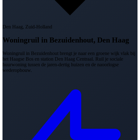
Den Haag, Zuid-Holland
Woningruil in
Bezuidenhout, Den Haag
Woningruil in Bezuidenhout brengt je naar een groene wijk vlak bij
het Haagse Bos en station Den Haag Centraal. Ruil je sociale
huurwoning tussen de jaren-dertig huizen en de naoorlogse
wederopbouw.