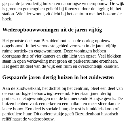
gespaarde jaren-dertig huizen en naoorlogse wederopbouw. De wijk
is groen en gemengd en geliefd bij forenzen door de ligging bij het
station. Wie hier woont, zit dicht bij het centrum met het bos om de
hoek.
Wederopbouwwoningen uit de jaren vijftig
Het grootste deel van Bezuidenhout is na de oorlog opnieuw
opgebouwd. In het verwoeste gebied verrezen in de jaren vijftig
ruime portiek- en etagewoningen. Deze woningen hebben
doorgaans drie of vier kamers en zijn licht van opzet. Veel blokken
staan in open verkaveling met groen en parkeerruimte eromheen.
Het geeft dit deel van de wijk een ruim en overzichtelijk karakter.
Gespaarde jaren-dertig huizen in het zuidwesten
Aan de zuidwestkant, het dichtst bij het centrum, bleef een deel van
de vooroorlogse bebouwing overeind. Hier staan jaren-dertig
portiek- en etagewoningen met de kenmerkende Haagse gevels. De
huizen hebben vaak een erker en een balkon en meer sfeer dan de
latere bouw. Een deel is sociale huur, de rest is inmiddels koop of
particuliere huur. Dit oudere stukje geeft Bezuidenhout historisch
reliëf naast de wederopbouw.