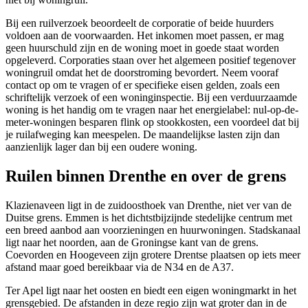
Bij een ruilverzoek beoordeelt de corporatie of beide huurders
voldoen aan de voorwaarden. Het inkomen moet passen, er mag
geen huurschuld zijn en de woning moet in goede staat worden
opgeleverd. Corporaties staan over het algemeen positief tegenover
woningruil omdat het de doorstroming bevordert. Neem vooraf
contact op om te vragen of er specifieke eisen gelden, zoals een
schriftelijk verzoek of een woninginspectie. Bij een verduurzaamde
woning is het handig om te vragen naar het energielabel: nul-op-de-
meter-woningen besparen flink op stookkosten, een voordeel dat bij
je ruilafweging kan meespelen. De maandelijkse lasten zijn dan
aanzienlijk lager dan bij een oudere woning.
Ruilen binnen Drenthe en over de grens
Klazienaveen ligt in de zuidoosthoek van Drenthe, niet ver van de
Duitse grens. Emmen is het dichtstbijzijnde stedelijke centrum met
een breed aanbod aan voorzieningen en huurwoningen.
Stadskanaal
ligt naar het noorden, aan de Groningse kant van de grens.
Coevorden en Hoogeveen zijn grotere Drentse plaatsen op iets meer
afstand maar goed bereikbaar via de N34 en de A37.
Ter Apel
ligt naar het oosten en biedt een eigen woningmarkt in het
grensgebied. De afstanden in deze regio zijn wat groter dan in de