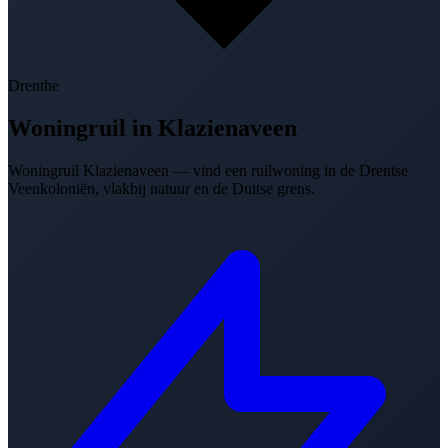
Drenthe
Woningruil in
Klazienaveen
Woningruil Klazienaveen — vind een ruilwoning in de Drentse
Veenkoloniën, vlakbij natuur en de Duitse grens.