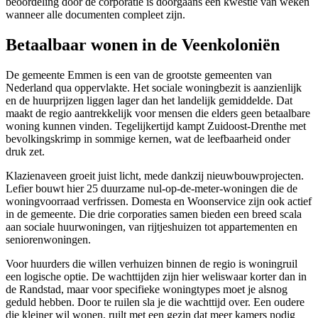
beoordeling door de corporatie is doorgaans een kwestie van weken
wanneer alle documenten compleet zijn.
Betaalbaar wonen in de Veenkoloniën
De gemeente Emmen is een van de grootste gemeenten van
Nederland qua oppervlakte. Het sociale woningbezit is aanzienlijk
en de huurprijzen liggen lager dan het landelijk gemiddelde. Dat
maakt de regio aantrekkelijk voor mensen die elders geen betaalbare
woning kunnen vinden. Tegelijkertijd kampt Zuidoost-Drenthe met
bevolkingskrimp in sommige kernen, wat de leefbaarheid onder
druk zet.
Klazienaveen groeit juist licht, mede dankzij nieuwbouwprojecten.
Lefier
bouwt hier 25 duurzame nul-op-de-meter-woningen die de
woningvoorraad verfrissen. Domesta en
Woonservice
zijn ook actief
in de gemeente. Die drie corporaties samen bieden een breed scala
aan sociale huurwoningen, van rijtjeshuizen tot appartementen en
seniorenwoningen.
Voor huurders die willen verhuizen binnen de regio is woningruil
een logische optie. De wachttijden zijn hier weliswaar korter dan in
de Randstad, maar voor specifieke woningtypes moet je alsnog
geduld hebben. Door te ruilen sla je die wachttijd over. Een oudere
die kleiner wil wonen, ruilt met een gezin dat meer kamers nodig