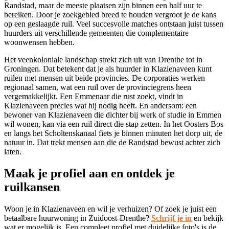
Randstad, maar de meeste plaatsen zijn binnen een half uur te
bereiken. Door je zoekgebied breed te houden vergroot je de kans
op een geslaagde ruil. Veel succesvolle matches ontstaan juist tussen
huurders uit verschillende gemeenten die complementaire
woonwensen hebben.
Het veenkoloniale landschap strekt zich uit van Drenthe tot in
Groningen
. Dat betekent dat je als huurder in Klazienaveen kunt
ruilen met mensen uit beide provincies. De corporaties werken
regionaal samen, wat een ruil over de provinciegrens heen
vergemakkelijkt. Een Emmenaar die rust zoekt, vindt in
Klazienaveen precies wat hij nodig heeft. En andersom: een
bewoner van Klazienaveen die dichter bij werk of studie in Emmen
wil wonen, kan via een ruil direct die stap zetten. In het Oosters Bos
en langs het Scholtenskanaal fiets je binnen minuten het dorp uit, de
natuur in. Dat trekt mensen aan die de Randstad bewust achter zich
laten.
Maak je profiel aan en ontdek je
ruilkansen
Woon je in Klazienaveen en wil je verhuizen? Of zoek je juist een
betaalbare huurwoning in Zuidoost-Drenthe?
Schrijf je in
en bekijk
wat er mogelijk is. Een compleet profiel met duidelijke foto's is de