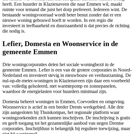
heeft. Een huurder in Klazienaveen die naar Emmen wil, maakt
ruimte voor iemand die juist het dorp prefereert. Iedereen wint. De
bestaande woningvoorraad wordt beter benut zonder dat er een
nieuwe woning gebouwd hoeft te worden. In een regio die
investeert in leefbaarheid en duurzaamheid is dat precies de richting
die nodig is.
Lefier, Domesta en Woonservice in de
gemeente Emmen
Drie woningcorporaties delen het sociale woningbezit in de
gemeente Emmen. Lefier is een van de grotere corporaties in Noord-
Nederland en investeert stevig in nieuwbouw en verduurzaming. De
nul-op-de-meter-woningen in Klazienaveen zijn daar een voorbeeld
van: volledig geïsoleerd, met warmtepomp en zonnepanelen,
waardoor de energielasten voor huurders minimaal zijn.
Domesta beheert woningen in Emmen, Coevorden en omgeving.
Woonservice is actief in een breder Drents werkgebied. Alle drie
zijn aangesloten bij Thuiskompas, het regionale platform waar
woningzoekenden zich kunnen inschrijven. De inschrijving is gratis
en geeft toegang tot het gezamenlijke aanbod van negen Drentse
corporaties. Inschrijfduur is belangrijk bij reguliere toewijzing, maar
niet bij
woningruil
.