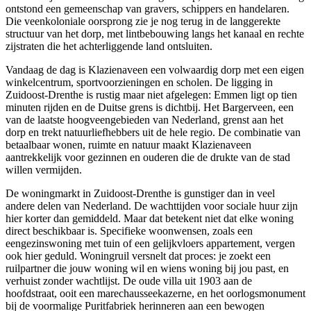
ontstond een gemeenschap van gravers, schippers en handelaren.
Die veenkoloniale oorsprong zie je nog terug in de langgerekte
structuur van het dorp, met lintbebouwing langs het kanaal en rechte
zijstraten die het achterliggende land ontsluiten.
Vandaag de dag is Klazienaveen een volwaardig dorp met een eigen
winkelcentrum, sportvoorzieningen en scholen. De ligging in
Zuidoost-Drenthe is rustig maar niet afgelegen:
Emmen
ligt op tien
minuten rijden en de Duitse grens is dichtbij. Het Bargerveen, een
van de laatste hoogveengebieden van Nederland, grenst aan het
dorp en trekt natuurliefhebbers uit de hele regio. De combinatie van
betaalbaar wonen, ruimte en natuur maakt Klazienaveen
aantrekkelijk voor gezinnen en ouderen die de drukte van de stad
willen vermijden.
De woningmarkt in Zuidoost-Drenthe is gunstiger dan in veel
andere delen van Nederland. De wachttijden voor sociale huur zijn
hier korter dan gemiddeld. Maar dat betekent niet dat elke woning
direct beschikbaar is. Specifieke woonwensen, zoals een
eengezinswoning met tuin of een gelijkvloers appartement, vergen
ook hier geduld. Woningruil versnelt dat proces: je zoekt een
ruilpartner die jouw woning wil en wiens woning bij jou past, en
verhuist zonder wachtlijst. De oude villa uit 1903 aan de
hoofdstraat, ooit een marechausseekazerne, en het oorlogsmonument
bij de voormalige Puritfabriek herinneren aan een bewogen