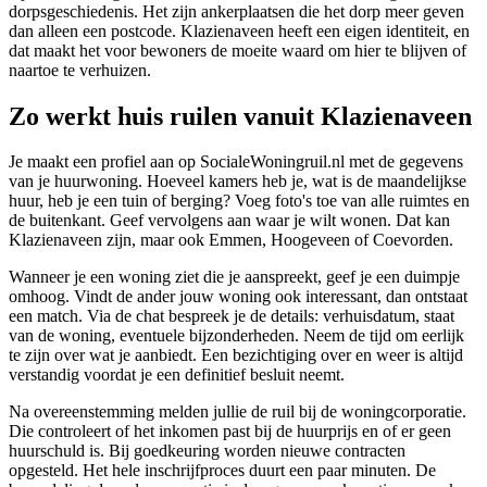
dorpsgeschiedenis. Het zijn ankerplaatsen die het dorp meer geven
dan alleen een postcode. Klazienaveen heeft een eigen identiteit, en
dat maakt het voor bewoners de moeite waard om hier te blijven of
naartoe te verhuizen.
Zo werkt huis ruilen vanuit Klazienaveen
Je maakt een profiel aan op SocialeWoningruil.nl met de gegevens
van je huurwoning. Hoeveel kamers heb je, wat is de maandelijkse
huur, heb je een tuin of berging? Voeg foto's toe van alle ruimtes en
de buitenkant. Geef vervolgens aan waar je wilt wonen. Dat kan
Klazienaveen zijn, maar ook Emmen,
Hoogeveen
of
Coevorden
.
Wanneer je een woning ziet die je aanspreekt, geef je een duimpje
omhoog. Vindt de ander jouw woning ook interessant, dan ontstaat
een match. Via de chat bespreek je de details: verhuisdatum, staat
van de woning, eventuele bijzonderheden. Neem de tijd om eerlijk
te zijn over wat je aanbiedt. Een bezichtiging over en weer is altijd
verstandig voordat je een definitief besluit neemt.
Na overeenstemming melden jullie de ruil bij de
woningcorporatie
.
Die controleert of het inkomen past bij de huurprijs en of er geen
huurschuld is. Bij goedkeuring worden nieuwe contracten
opgesteld. Het hele inschrijfproces duurt een paar minuten. De