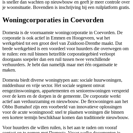
is sneller dan wachten op nieuwbouw en geeft je meer controle over
je woonsituatie. Bovendien is inschrijving bij een ruilplatform gratis.
Woningcorporaties in Coevorden
Domesta is de voornaamste woningcorporatie in Coevorden. De
corporatie is ook actief in
Emmen
en
Hoogeveen
, wat het
werkgebied tot een groot deel van Zuidoost-Drenthe maakt. Dat
brede werkgebied is een voordeel voor huurders die overwegen om
te ruilen: een ruil binnen hetzelfde corporatiegebied verloopt
doorgaans soepeler dan een ruil tussen twee verschillende
verhuurders. Je hebt dan namelijk maar met één organisatie te
maken.
Domesta biedt diverse woningtypen aan: sociale huurwoningen,
middenhuur en vrije sector. Het sociale segment omvat
eengezinswoningen, appartementen en seniorenwoningen verspreid
over de kern en de dorpen in de gemeente. De corporatie werkt
actief aan verduurzaming en nieuwbouw. De flexwoningen aan het
Obbo Bumahof zijn een voorbeeld van innovatieve oplossingen
voor de acute woningnood: snel te plaatsen woningen die binnen
een kortere termijn beschikbaar komen dan traditionele nieuwbouw.
Voor huurders die willen ruilen, is het aan te raden om vooraf
contact op te nemen met Domesta. Vraag welke documenten je