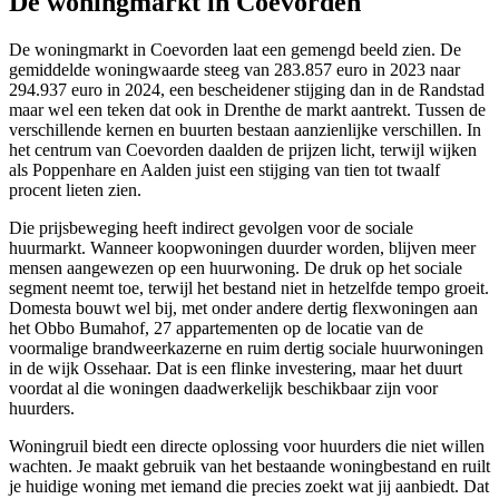
De woningmarkt in Coevorden
De woningmarkt in Coevorden laat een gemengd beeld zien. De
gemiddelde woningwaarde steeg van 283.857 euro in 2023 naar
294.937 euro in 2024, een bescheidener stijging dan in de Randstad
maar wel een teken dat ook in Drenthe de markt aantrekt. Tussen de
verschillende kernen en buurten bestaan aanzienlijke verschillen. In
het centrum van Coevorden daalden de prijzen licht, terwijl wijken
als Poppenhare en Aalden juist een stijging van tien tot twaalf
procent lieten zien.
Die prijsbeweging heeft indirect gevolgen voor de sociale
huurmarkt. Wanneer koopwoningen duurder worden, blijven meer
mensen aangewezen op een huurwoning. De druk op het sociale
segment neemt toe, terwijl het bestand niet in hetzelfde tempo groeit.
Domesta bouwt wel bij, met onder andere dertig flexwoningen aan
het Obbo Bumahof, 27 appartementen op de locatie van de
voormalige brandweerkazerne en ruim dertig sociale huurwoningen
in de wijk Ossehaar. Dat is een flinke investering, maar het duurt
voordat al die woningen daadwerkelijk beschikbaar zijn voor
huurders.
Woningruil biedt een directe oplossing voor huurders die niet willen
wachten. Je maakt gebruik van het bestaande woningbestand en ruilt
je huidige woning met iemand die precies zoekt wat jij aanbiedt. Dat