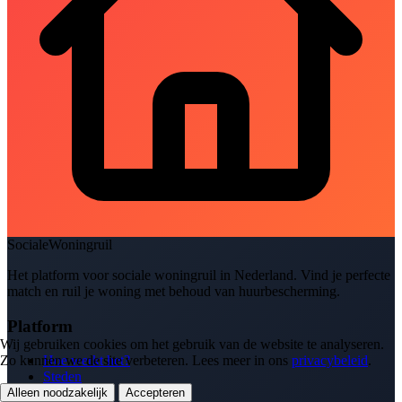
SocialeWoningruil
Het platform voor sociale woningruil in Nederland. Vind je perfecte
match en ruil je woning met behoud van huurbescherming.
Platform
Wij gebruiken cookies om het gebruik van de website te analyseren.
Zo kunnen we de site verbeteren. Lees meer in ons
privacybeleid
.
Hoe werkt het?
Steden
Inschrijven
Alleen noodzakelijk
Accepteren