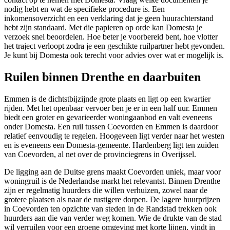
nodig hebt en wat de specifieke procedure is. Een
inkomensoverzicht en een verklaring dat je geen huurachterstand
hebt zijn standaard. Met die papieren op orde kan Domesta je
verzoek snel beoordelen. Hoe beter je voorbereid bent, hoe vlotter
het traject verloopt zodra je een geschikte ruilpartner hebt gevonden.
Je kunt bij Domesta ook terecht voor advies over wat er mogelijk is.
Ruilen binnen Drenthe en daarbuiten
Emmen
is de dichtstbijzijnde grote plaats en ligt op een kwartier
rijden. Met het openbaar vervoer ben je er in een half uur. Emmen
biedt een groter en gevarieerder woningaanbod en valt eveneens
onder Domesta. Een ruil tussen Coevorden en Emmen is daardoor
relatief eenvoudig te regelen.
Hoogeveen
ligt verder naar het westen
en is eveneens een Domesta-gemeente.
Hardenberg
ligt ten zuiden
van Coevorden, al net over de provinciegrens in Overijssel.
De ligging aan de Duitse grens maakt Coevorden uniek, maar voor
woningruil is de Nederlandse markt het relevantst. Binnen Drenthe
zijn er regelmatig huurders die willen verhuizen, zowel naar de
grotere plaatsen als naar de rustigere dorpen. De lagere huurprijzen
in Coevorden ten opzichte van steden in de Randstad trekken ook
huurders aan die van verder weg komen. Wie de drukte van de stad
wil verruilen voor een groene omgeving met korte lijnen, vindt in