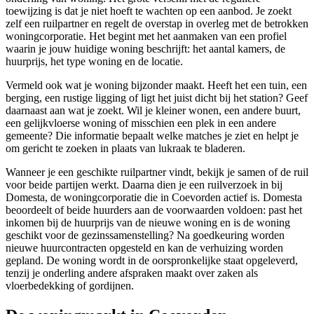
toewijzing is dat je niet hoeft te wachten op een aanbod. Je zoekt
zelf een ruilpartner en regelt de overstap in overleg met de betrokken
woningcorporatie
. Het begint met het aanmaken van een profiel
waarin je jouw huidige woning beschrijft: het aantal kamers, de
huurprijs, het type woning en de locatie.
Vermeld ook wat je woning bijzonder maakt. Heeft het een tuin, een
berging, een rustige ligging of ligt het juist dicht bij het station? Geef
daarnaast aan wat je zoekt. Wil je kleiner wonen, een andere buurt,
een gelijkvloerse woning of misschien een plek in een andere
gemeente? Die informatie bepaalt welke matches je ziet en helpt je
om gericht te zoeken in plaats van lukraak te bladeren.
Wanneer je een geschikte ruilpartner vindt, bekijk je samen of de ruil
voor beide partijen werkt. Daarna dien je een ruilverzoek in bij
Domesta
, de woningcorporatie die in Coevorden actief is. Domesta
beoordeelt of beide huurders aan de voorwaarden voldoen: past het
inkomen bij de huurprijs van de nieuwe woning en is de woning
geschikt voor de gezinssamenstelling? Na goedkeuring worden
nieuwe huurcontracten opgesteld en kan de verhuizing worden
gepland. De woning wordt in de oorspronkelijke staat opgeleverd,
tenzij je onderling andere afspraken maakt over zaken als
vloerbedekking of gordijnen.