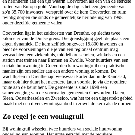
en herinneren aan een tijd waarin Coevorden als een van de sterkste
forten van Europa gold. Vandaag de dag is het een gemeente van
zo'n 35.700 inwoners, verspreid over de kern Coevorden en ruim
twintig dorpen die sinds de gemeentelijke herindeling van 1998
onder dezelfde gemeente vallen.
Coevorden ligt in het zuidoosten van Drenthe, op slechts twee
kilometer van de Duitse grens. Die grensligging geeft de plaats een
eigen dynamiek. De kern zelf telt ongeveer 15.800 inwoners en
biedt de voorzieningen die je van een regionaal centrum mag
verwachten: een ziekenhuis, middelbare scholen, winkels en een
station met treinen naar
Emmen
en
Zwolle
. Voor huurders van een
sociale huurwoning in Coevorden kan woningruil een praktische
manier zijn om sneller aan een andere woning te komen. De
wachtlijsten in Drenthe zijn weliswaar korter dan in de Randstad,
maar ook hier duurt het meerdere jaren voordat je via de reguliere
route aan de beurt bent. De gemeente is sinds 1998 een
samenvoeging van de voormalige gemeenten Coevorden, Dalen,
Sleen, Oosterhesselen en Zweeloo, wat het tot een uitgestrekt gebied
maakt met een divers woningaanbod in zowel de kern als de dorpen.
Zo regel je een woningruil
Bij
woningruil
wisselen twee huurders van sociale huurwoning
onderling van woning. Het grote verschil met de reguliere