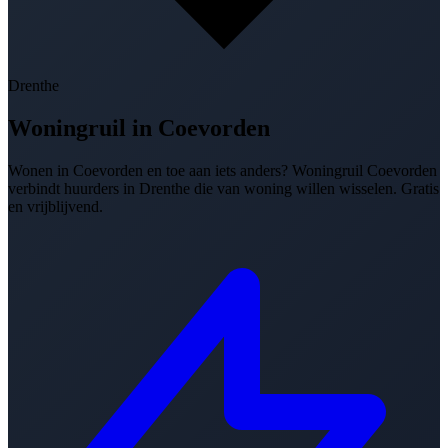
Drenthe
Woningruil in
Coevorden
Wonen in Coevorden en toe aan iets anders? Woningruil Coevorden
verbindt huurders in Drenthe die van woning willen wisselen. Gratis
en vrijblijvend.