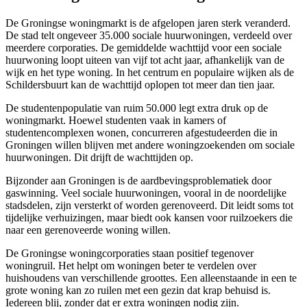
De Groningse woningmarkt is de afgelopen jaren sterk veranderd.
De stad telt ongeveer 35.000 sociale huurwoningen, verdeeld over
meerdere corporaties. De gemiddelde wachttijd voor een sociale
huurwoning loopt uiteen van vijf tot acht jaar, afhankelijk van de
wijk en het type woning. In het centrum en populaire wijken als de
Schildersbuurt kan de wachttijd oplopen tot meer dan tien jaar.
De studentenpopulatie van ruim 50.000 legt extra druk op de
woningmarkt. Hoewel studenten vaak in kamers of
studentencomplexen wonen, concurreren afgestudeerden die in
Groningen willen blijven met andere woningzoekenden om sociale
huurwoningen. Dit drijft de wachttijden op.
Bijzonder aan Groningen is de aardbevingsproblematiek door
gaswinning. Veel sociale huurwoningen, vooral in de noordelijke
stadsdelen, zijn versterkt of worden gerenoveerd. Dit leidt soms tot
tijdelijke verhuizingen, maar biedt ook kansen voor ruilzoekers die
naar een gerenoveerde woning willen.
De Groningse woningcorporaties staan positief tegenover
woningruil. Het helpt om woningen beter te verdelen over
huishoudens van verschillende groottes. Een alleenstaande in een te
grote woning kan zo ruilen met een gezin dat krap behuisd is.
Iedereen blij, zonder dat er extra woningen nodig zijn.