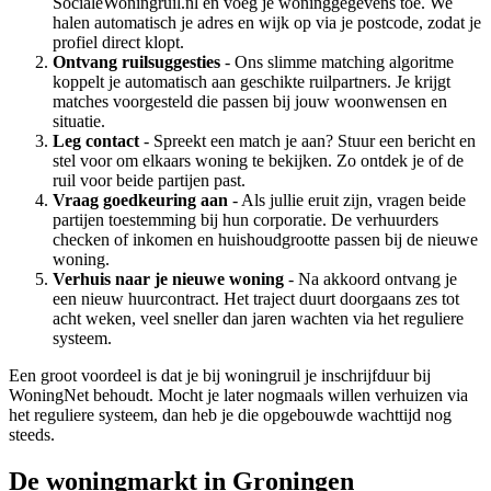
SocialeWoningruil.nl en voeg je woninggegevens toe. We
halen automatisch je adres en wijk op via je postcode, zodat je
profiel direct klopt.
Ontvang ruilsuggesties
- Ons slimme matching algoritme
koppelt je automatisch aan geschikte ruilpartners. Je krijgt
matches voorgesteld die passen bij jouw woonwensen en
situatie.
Leg contact
- Spreekt een match je aan? Stuur een bericht en
stel voor om elkaars woning te bekijken. Zo ontdek je of de
ruil voor beide partijen past.
Vraag goedkeuring aan
- Als jullie eruit zijn, vragen beide
partijen toestemming bij hun corporatie. De verhuurders
checken of inkomen en huishoudgrootte passen bij de nieuwe
woning.
Verhuis naar je nieuwe woning
- Na akkoord ontvang je
een nieuw huurcontract. Het traject duurt doorgaans zes tot
acht weken, veel sneller dan jaren wachten via het reguliere
systeem.
Een groot voordeel is dat je bij woningruil je inschrijfduur bij
WoningNet behoudt. Mocht je later nogmaals willen verhuizen via
het reguliere systeem, dan heb je die opgebouwde wachttijd nog
steeds.
De woningmarkt in Groningen