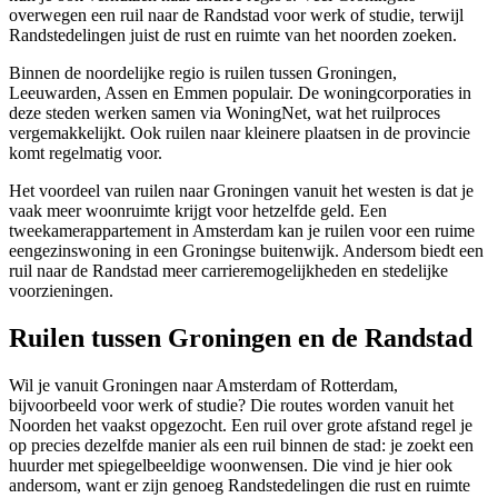
overwegen een ruil naar de Randstad voor werk of studie, terwijl
Randstedelingen juist de rust en ruimte van het noorden zoeken.
Binnen de noordelijke regio is ruilen tussen Groningen,
Leeuwarden
, Assen en Emmen populair. De woningcorporaties in
deze steden werken samen via WoningNet, wat het ruilproces
vergemakkelijkt. Ook ruilen naar kleinere plaatsen in de provincie
komt regelmatig voor.
Het voordeel van ruilen naar Groningen vanuit het westen is dat je
vaak meer woonruimte krijgt voor hetzelfde geld. Een
tweekamerappartement in
Amsterdam
kan je ruilen voor een ruime
eengezinswoning in een Groningse buitenwijk. Andersom biedt een
ruil naar de Randstad meer carrieremogelijkheden en stedelijke
voorzieningen.
Ruilen tussen Groningen en de Randstad
Wil je vanuit Groningen naar Amsterdam of
Rotterdam
,
bijvoorbeeld voor werk of studie? Die routes worden vanuit het
Noorden het vaakst opgezocht. Een ruil over grote afstand regel je
op precies dezelfde manier als een ruil binnen de stad: je zoekt een
huurder met spiegelbeeldige woonwensen. Die vind je hier ook
andersom, want er zijn genoeg Randstedelingen die rust en ruimte