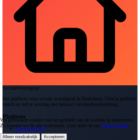
SocialeWoningruil
Het platform voor sociale woningruil in Nederland. Vind je perfecte
match en ruil je woning met behoud van huurbescherming.
Platform
Wij gebruiken cookies om het gebruik van de website te analyseren.
Zo kunnen we de site verbeteren. Lees meer in ons
privacybeleid
.
Hoe werkt het?
Steden
Alleen noodzakelijk
Accepteren
Inschrijven