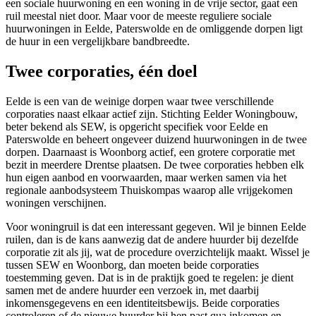
een sociale huurwoning en een woning in de vrije sector, gaat een
ruil meestal niet door. Maar voor de meeste reguliere sociale
huurwoningen in Eelde, Paterswolde en de omliggende dorpen ligt
de huur in een vergelijkbare bandbreedte.
Twee corporaties, één doel
Eelde is een van de weinige dorpen waar twee verschillende
corporaties naast elkaar actief zijn. Stichting Eelder Woningbouw,
beter bekend als SEW, is opgericht specifiek voor Eelde en
Paterswolde en beheert ongeveer duizend huurwoningen in de twee
dorpen. Daarnaast is
Woonborg
actief, een grotere corporatie met
bezit in meerdere Drentse plaatsen. De twee corporaties hebben elk
hun eigen aanbod en voorwaarden, maar werken samen via het
regionale aanbodsysteem Thuiskompas waarop alle vrijgekomen
woningen verschijnen.
Voor
woningruil
is dat een interessant gegeven. Wil je binnen Eelde
ruilen, dan is de kans aanwezig dat de andere huurder bij dezelfde
corporatie zit als jij, wat de procedure overzichtelijk maakt. Wissel je
tussen SEW en Woonborg, dan moeten beide corporaties
toestemming geven. Dat is in de praktijk goed te regelen: je dient
samen met de andere huurder een verzoek in, met daarbij
inkomensgegevens en een identiteitsbewijs. Beide corporaties
controleren of de nieuwe huurder bij hen past qua inkomen en