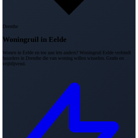
Drenthe
Woningruil in
Eelde
Wonen in Eelde en toe aan iets anders? Woningruil Eelde verbindt
huurders in Drenthe die van woning willen wisselen. Gratis en
vrijblijvend.