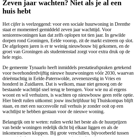
Zeven jaar wachten? Niet als je al een
huis hebt
Het cijfer is veelzeggend: voor een sociale huurwoning in Drenthe
staat er momenteel gemiddeld zeven jaar wachttijd. Voor
seniorenwoningen kan dat zelfs oplopen tot tien jaar. In gewilde
dorpen rond Groningen, Eelde voorop, zit de markt extreem op slot.
De afgelopen jaren is er te weinig nieuwbouw bij gekomen, en de
groei van Groningen als studentenstad zorgt voor extra druk op de
hele regio.
De gemeente Tynaarlo heeft inmiddels prestatieafspraken getekend
voor tweehonderdvijftig nieuwe huurwoningen vóór 2030, waarvan
drieëntachtig in Eelde-Paterswolde, zevenenzestig in Vries en
honderd in Zuidlaren. Dat is welkom, maar niet genoeg om de
bestaande wachttijd snel terug te brengen. Voor wie nu al ergens
woont en wil verhuizen, is wachten op nieuwbouw geen reële optie.
Hier biedt ruilen uitkomst: jouw inschrijfduur bij Thuiskompas blijft
staan, en met een succesvolle ruil verhuis je zonder ooit op een
wachtlijst te hebben gestaan voor de nieuwe woning.
Belangrijk om te weten: ruilen werkt het beste als de huurprijzen
van beide woningen redelijk dicht bij elkaar liggen en als de
inkomenseisen kloppen. Bij grote verschillen, bijvoorbeeld tussen