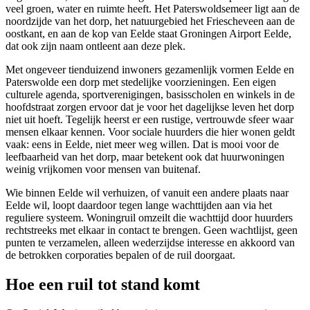
veel groen, water en ruimte heeft. Het Paterswoldsemeer ligt aan de
noordzijde van het dorp, het natuurgebied het Friescheveen aan de
oostkant, en aan de kop van Eelde staat Groningen Airport Eelde,
dat ook zijn naam ontleent aan deze plek.
Met ongeveer tienduizend inwoners gezamenlijk vormen Eelde en
Paterswolde een dorp met stedelijke voorzieningen. Een eigen
culturele agenda, sportverenigingen, basisscholen en winkels in de
hoofdstraat zorgen ervoor dat je voor het dagelijkse leven het dorp
niet uit hoeft. Tegelijk heerst er een rustige, vertrouwde sfeer waar
mensen elkaar kennen. Voor sociale huurders die hier wonen geldt
vaak: eens in Eelde, niet meer weg willen. Dat is mooi voor de
leefbaarheid van het dorp, maar betekent ook dat huurwoningen
weinig vrijkomen voor mensen van buitenaf.
Wie binnen Eelde wil verhuizen, of vanuit een andere plaats naar
Eelde wil, loopt daardoor tegen lange wachttijden aan via het
reguliere systeem. Woningruil omzeilt die wachttijd door huurders
rechtstreeks met elkaar in contact te brengen. Geen wachtlijst, geen
punten te verzamelen, alleen wederzijdse interesse en akkoord van
de betrokken corporaties bepalen of de ruil doorgaat.
Hoe een ruil tot stand komt