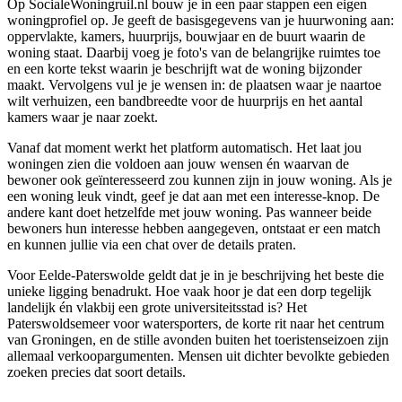
Op SocialeWoningruil.nl bouw je in een paar stappen een eigen
woningprofiel op. Je geeft de basisgegevens van je huurwoning aan:
oppervlakte, kamers, huurprijs, bouwjaar en de buurt waarin de
woning staat. Daarbij voeg je foto's van de belangrijke ruimtes toe
en een korte tekst waarin je beschrijft wat de woning bijzonder
maakt. Vervolgens vul je je wensen in: de plaatsen waar je naartoe
wilt verhuizen, een bandbreedte voor de huurprijs en het aantal
kamers waar je naar zoekt.
Vanaf dat moment werkt het platform automatisch. Het laat jou
woningen zien die voldoen aan jouw wensen én waarvan de
bewoner ook geïnteresseerd zou kunnen zijn in jouw woning. Als je
een woning leuk vindt, geef je dat aan met een interesse-knop. De
andere kant doet hetzelfde met jouw woning. Pas wanneer beide
bewoners hun interesse hebben aangegeven, ontstaat er een match
en kunnen jullie via een chat over de details praten.
Voor Eelde-Paterswolde geldt dat je in je beschrijving het beste die
unieke ligging benadrukt. Hoe vaak hoor je dat een dorp tegelijk
landelijk én vlakbij een grote universiteitsstad is? Het
Paterswoldsemeer voor watersporters, de korte rit naar het centrum
van Groningen, en de stille avonden buiten het toeristenseizoen zijn
allemaal verkoopargumenten. Mensen uit dichter bevolkte gebieden
zoeken precies dat soort details.