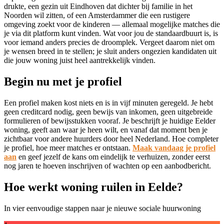
drukte, een gezin uit
Eindhoven
dat dichter bij familie in het
Noorden wil zitten, of een Amsterdammer die een rustigere
omgeving zoekt voor de kinderen — allemaal mogelijke matches die
je via dit platform kunt vinden. Wat voor jou de standaardbuurt is, is
voor iemand anders precies de droomplek. Vergeet daarom niet om
je wensen breed in te stellen; je sluit anders ongezien kandidaten uit
die jouw woning juist heel aantrekkelijk vinden.
Begin nu met je profiel
Een profiel maken kost niets en is in vijf minuten geregeld. Je hebt
geen creditcard nodig, geen bewijs van inkomen, geen uitgebreide
formulieren of bewijsstukken vooraf. Je beschrijft je huidige Eelder
woning, geeft aan waar je heen wilt, en vanaf dat moment ben je
zichtbaar voor andere huurders door heel Nederland. Hoe completer
je profiel, hoe meer matches er ontstaan.
Maak vandaag je profiel
aan
en geef jezelf de kans om eindelijk te verhuizen, zonder eerst
nog jaren te hoeven inschrijven of wachten op een aanbodbericht.
Hoe werkt woning ruilen in Eelde?
In vier eenvoudige stappen naar je nieuwe sociale huurwoning