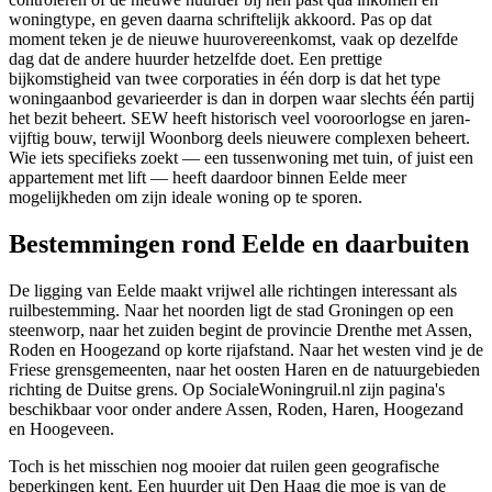
woningtype, en geven daarna schriftelijk akkoord. Pas op dat
moment teken je de nieuwe huurovereenkomst, vaak op dezelfde
dag dat de andere huurder hetzelfde doet. Een prettige
bijkomstigheid van twee corporaties in één dorp is dat het type
woningaanbod gevarieerder is dan in dorpen waar slechts één partij
het bezit beheert. SEW heeft historisch veel vooroorlogse en jaren-
vijftig bouw, terwijl Woonborg deels nieuwere complexen beheert.
Wie iets specifieks zoekt — een tussenwoning met tuin, of juist een
appartement met lift — heeft daardoor binnen Eelde meer
mogelijkheden om zijn ideale woning op te sporen.
Bestemmingen rond Eelde en daarbuiten
De ligging van Eelde maakt vrijwel alle richtingen interessant als
ruilbestemming. Naar het noorden ligt de stad Groningen op een
steenworp, naar het zuiden begint de provincie Drenthe met Assen,
Roden en Hoogezand op korte rijafstand. Naar het westen vind je de
Friese grensgemeenten, naar het oosten
Haren
en de natuurgebieden
richting de Duitse grens. Op SocialeWoningruil.nl zijn pagina's
beschikbaar voor onder andere
Assen
,
Roden
,
Haren
,
Hoogezand
en
Hoogeveen
.
Toch is het misschien nog mooier dat ruilen geen geografische
beperkingen kent. Een huurder uit
Den Haag
die moe is van de