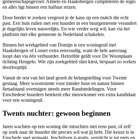
gemeenschapsgevoel. Almelo en Haaksbergen completeren de regio
en alles ligt binnen een halfuur reizen.
Door breder te zoeken vergroot je de kans op een match die echt
past. Een huis ruilen met een huurder in een buurgemeente verandert
je dagelijks leven nauwelijks. En wie verder weg wil, kan via het
platform met elke gemeente in Nederland schakelen.
Binnen het werkgebied van Domijn is een woningruil met
Haaksbergen of Losser extra eenvoudig, want de hele aanvraag
loopt dan via één verhuurder. Hetzelfde geldt voor De Woonplaats
richting Hengelo. Wie zijn zoekgebied slim kiest, bespaart zo weken
doorlooptijd.
Vanuit de rest van het land groeit de belangstelling voor Twente
gestaag. Meer woonruimte voor minder huur en natuur binnen
fietsafstand overtuigen steeds meer Randstedelingen. Voor
Enschedese huurders betekent elke nieuwkomer een extra kandidaat
voor een woningruil.
Twents nuchter: gewoon beginnen
Jaren wachten op een woning die misschien niet eens past, of zelf
op zoek naar de huurder die precies wil wat jij hebt. Die keuze is in
Enschede snel gemaakt. Inschrijven is gratis, verplicht je tot niets en