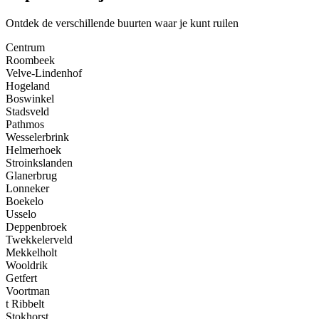
Ontdek de verschillende buurten waar je kunt ruilen
Centrum
Roombeek
Velve-Lindenhof
Hogeland
Boswinkel
Stadsveld
Pathmos
Wesselerbrink
Helmerhoek
Stroinkslanden
Glanerbrug
Lonneker
Boekelo
Usselo
Deppenbroek
Twekkelerveld
Mekkelholt
Wooldrik
Getfert
Voortman
t Ribbelt
Stokhorst