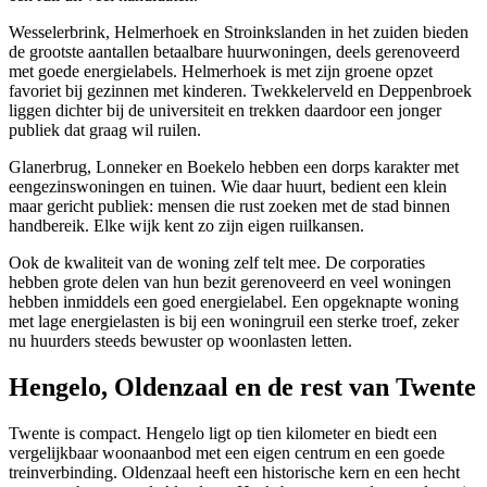
Wesselerbrink, Helmerhoek en Stroinkslanden in het zuiden bieden
de grootste aantallen betaalbare huurwoningen, deels gerenoveerd
met goede energielabels. Helmerhoek is met zijn groene opzet
favoriet bij gezinnen met kinderen. Twekkelerveld en Deppenbroek
liggen dichter bij de universiteit en trekken daardoor een jonger
publiek dat graag wil ruilen.
Glanerbrug, Lonneker en Boekelo hebben een dorps karakter met
eengezinswoningen en tuinen. Wie daar huurt, bedient een klein
maar gericht publiek: mensen die rust zoeken met de stad binnen
handbereik. Elke wijk kent zo zijn eigen ruilkansen.
Ook de kwaliteit van de woning zelf telt mee. De corporaties
hebben grote delen van hun bezit gerenoveerd en veel woningen
hebben inmiddels een goed energielabel. Een opgeknapte woning
met lage energielasten is bij een woningruil een sterke troef, zeker
nu huurders steeds bewuster op woonlasten letten.
Hengelo, Oldenzaal en de rest van Twente
Twente is compact. Hengelo ligt op tien kilometer en biedt een
vergelijkbaar woonaanbod met een eigen centrum en een goede
treinverbinding.
Oldenzaal
heeft een historische kern en een hecht