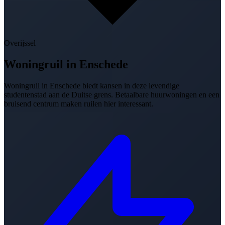
Overijssel
Woningruil in
Enschede
Woningruil in Enschede biedt kansen in deze levendige
studentenstad aan de Duitse grens. Betaalbare huurwoningen en een
bruisend centrum maken ruilen hier interessant.