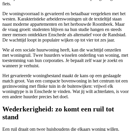
fiets.
De woningvoorraad is gevarieerd en betaalbaar vergeleken met het
westen. Karakteristieke arbeiderswoningen uit de textieltijd staan
naast moderne appartementen en het herbouwde Roombeek. Maar
de vraag groeit: studenten blijven na hun studie hangen en steeds
meer mensen ontdekken Enschede als alternatief voor de Randstad.
De wachttijd loopt in populaire wijken op tot vier tot zes jaar.
Wie al een sociale huurwoning heeft, kan die wachttijd omzeilen
met woningruil. Twee huurders wisselen onderling van woning, met
toestemming van hun corporaties. Je bepaalt zelf waar je zoekt en
wanneer je verhuist.
Het gevarieerde woningbestand maakt de kans op een geslaagde
match groot. Van een compacte bovenwoning in het centrum tot een
gezinswoning met flinke tuin in de buitenwijken: vrijwel elk
woningtype is in Enschede te vinden. Wat jij wilt achterlaten, is voor
een andere huurder precies het doel.
Wederkerigheid: zo komt een ruil tot
stand
Een ruil draait om twee huishoudens die elkaars woning willen.