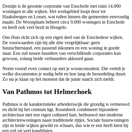
Domijn is de grootste corporatie van Enschede met ruim 14.000
woningen in alle wijken. Het werkgebied loopt door tot
Haaksbergen
en
Losser
, wat ruilen binnen die gemeenten eenvoudig
maakt. De Woonplaats beheert circa 9.000 woningen in Enschede
en heeft ook veel bezit in
Hengelo
.
Ons Huis richt zich op een eigen deel van de Enschedese wijken.
De voorwaarden zijn bij alle drie vergelijkbaar: geen
huurachterstand, een passend inkomen en een woning in goede
staat. Een ruil tussen huurders van verschillende corporaties kan
gewoon, zolang beide verhuurders akkoord gaan.
Neem vooraf even contact op met je woonconsulent. Die vertelt je
welke documenten je nodig hebt en hoe lang de beoordeling duurt.
Zo sta je klaar op het moment dat de juiste match zich meldt.
Van Pathmos tot Helmerhoek
Pathmos is de karakteristieke arbeiderswijk die grondig is vernieuwd
en dicht bij het centrum ligt. Roombeek combineert bijzondere
architectuur met een eigen cultureel hart, herbouwd met moderne
architectenwoningen naast traditionele rijtjes. Sociale huurwoningen
zijn in beide wijken gewild en schaars, dus wie er een heeft kiest bij
een ruil uit veel kandidaten.