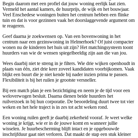
Begin daarom met een profiel dat jouw woning eerlijk laat zien.
Vermeld het aantal kamers, de huurprijs, de wijk en het bouwjaar.
Veel Enschedese woningen buiten het centrum hebben een flinke
tuin en dat is voor gezinnen vaak het doorslaggevende argument om
te reageren.
Geef daarna je zoekwensen op. Van een bovenwoning in het
centrum naar een gezinswoning in Helmerhoek? Of juist compacter
wonen nu de kinderen het huis uit zijn? Het matchingsysteem toont
huurders van wie de wensen spiegelbeeldig zijn aan die van jou.
Wees daarbij niet te streng in je filters. Wie drie wijken openhoudt in
plaats van één, ziet drie keer zoveel kandidaten voorbijkomen. Vaak
blijkt een buurt die je niet kende bij nader inzien prima te passen.
Flexibiliteit is bij het ruilen je grootste versneller.
Bij een match plan je een bezichtiging en neem je de tijd voor een
weloverwogen besluit. Daarna dienen beide huurders het
ruilverzoek in bij hun corporatie. De beoordeling duurt twee tot vier
weken en het hele traject is in zes tot acht weken rond.
Een woning ruilen geeft je daarbij zekerheid vooraf. Je weet welke
woning je krijgt, wie er in de jouwe komt en wanneer jullie
wisselen. Je huurbescherming blijft intact en je opgebouwde
inschrijfduur gaat niet verloren. Dat maakt de stap een stuk kleiner