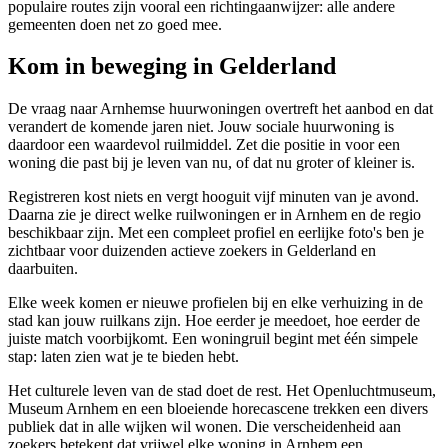
populaire routes zijn vooral een richtingaanwijzer: alle andere
gemeenten doen net zo goed mee.
Kom in beweging in Gelderland
De vraag naar Arnhemse huurwoningen overtreft het aanbod en dat
verandert de komende jaren niet. Jouw sociale huurwoning is
daardoor een waardevol ruilmiddel. Zet die positie in voor een
woning die past bij je leven van nu, of dat nu groter of kleiner is.
Registreren kost niets en vergt hooguit vijf minuten van je avond.
Daarna zie je direct welke
ruilwoningen
er in Arnhem en de regio
beschikbaar zijn. Met een compleet profiel en eerlijke foto's ben je
zichtbaar voor duizenden actieve zoekers in Gelderland en
daarbuiten.
Elke week komen er nieuwe profielen bij en elke verhuizing in de
stad kan jouw ruilkans zijn. Hoe eerder je meedoet, hoe eerder de
juiste match voorbijkomt. Een woningruil begint met één simpele
stap: laten zien wat je te bieden hebt.
Het culturele leven van de stad doet de rest. Het Openluchtmuseum,
Museum Arnhem en een bloeiende horecascene trekken een divers
publiek dat in alle wijken wil wonen. Die verscheidenheid aan
zoekers betekent dat vrijwel elke woning in Arnhem een