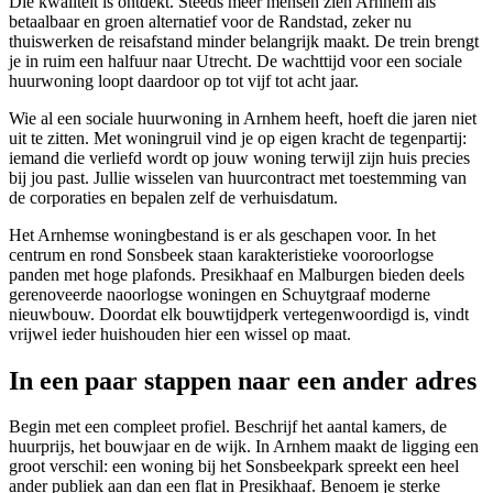
Die kwaliteit is ontdekt. Steeds meer mensen zien Arnhem als
betaalbaar en groen alternatief voor de Randstad, zeker nu
thuiswerken de reisafstand minder belangrijk maakt. De trein brengt
je in ruim een halfuur naar Utrecht. De wachttijd voor een sociale
huurwoning loopt daardoor op tot vijf tot acht jaar.
Wie al een sociale huurwoning in Arnhem heeft, hoeft die jaren niet
uit te zitten. Met woningruil vind je op eigen kracht de tegenpartij:
iemand die verliefd wordt op jouw woning terwijl zijn huis precies
bij jou past. Jullie wisselen van huurcontract met toestemming van
de corporaties en bepalen zelf de verhuisdatum.
Het Arnhemse woningbestand is er als geschapen voor. In het
centrum en rond Sonsbeek staan karakteristieke vooroorlogse
panden met hoge plafonds. Presikhaaf en Malburgen bieden deels
gerenoveerde naoorlogse woningen en Schuytgraaf moderne
nieuwbouw. Doordat elk bouwtijdperk vertegenwoordigd is, vindt
vrijwel ieder huishouden hier een wissel op maat.
In een paar stappen naar een ander adres
Begin met een compleet profiel. Beschrijf het aantal kamers, de
huurprijs, het bouwjaar en de wijk. In Arnhem maakt de ligging een
groot verschil: een woning bij het Sonsbeekpark spreekt een heel
ander publiek aan dan een flat in Presikhaaf. Benoem je sterke