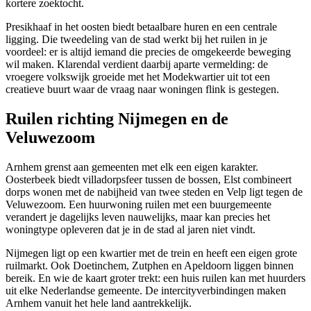
kortere zoektocht.
Presikhaaf in het oosten biedt betaalbare huren en een centrale
ligging. Die tweedeling van de stad werkt bij het ruilen in je
voordeel: er is altijd iemand die precies de omgekeerde beweging
wil maken. Klarendal verdient daarbij aparte vermelding: de
vroegere volkswijk groeide met het Modekwartier uit tot een
creatieve buurt waar de vraag naar woningen flink is gestegen.
Ruilen richting Nijmegen en de
Veluwezoom
Arnhem grenst aan gemeenten met elk een eigen karakter.
Oosterbeek
biedt villadorpsfeer tussen de bossen, Elst combineert
dorps wonen met de nabijheid van twee steden en Velp ligt tegen de
Veluwezoom. Een huurwoning ruilen met een buurgemeente
verandert je dagelijks leven nauwelijks, maar kan precies het
woningtype opleveren dat je in de stad al jaren niet vindt.
Nijmegen ligt op een kwartier met de trein en heeft een eigen grote
ruilmarkt. Ook
Doetinchem
, Zutphen en Apeldoorn liggen binnen
bereik. En wie de kaart groter trekt: een huis ruilen kan met huurders
uit elke Nederlandse gemeente. De intercityverbindingen maken
Arnhem vanuit het hele land aantrekkelijk.