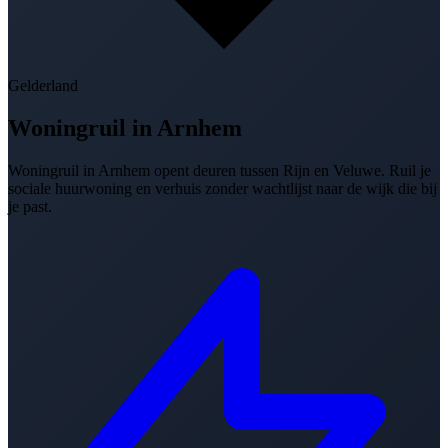
Gelderland
Woningruil in
Arnhem
Woningruil in Arnhem opent deuren tussen Rijn en Veluwe. Ruil je
sociale huurwoning en verhuis zonder wachtlijst naar de wijk die bij
je past.