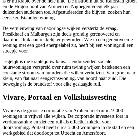
is er nu krapte over de hele linie. De instroom uit de Randstad groeit
en de Hogeschool van Arnhem en Nijmegen voegt elk jaar
duizenden studenten toe. Afgestudeerden die blijven, zoeken hun
eerste zelfstandige woning.
De vernieuwing van naoorlogse wijken versterkt de vraag.
Presikhaaf en Malburgen zijn deels grondig gerenoveerd en
daardoor flink aantrekkelijker geworden. Wie in een gerenoveerde
woning met een goed energielabel zit, heeft bij een woningruil een
streepje voor.
Tegelijk is die krapte jouw kans. Tienduizenden sociale
huurwoningen verspreid over ruim twintig wijken betekenen een
constante stroom van huurders die willen verhuizen. Van groot naar
klein, van flat naar eengezinswoning, van noord naar zuid. Die
beweging is de brandstof voor elke geslaagde ruil.
Vivare, Portaal en Volkshuisvesting
Vivare is de grootste corporatie van Arnhem met ruim 23.000
woningen in vrijwel alle wijken. De corporatie investeert fors in
verduurzaming en ziet een ruil als effectief middel voor
doorstroming. Portaal heeft circa 5.000 woningen in de stad en een
werkgebied dat doorloopt tot Utrecht en
Amersfoort
.