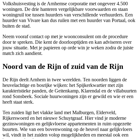
Volkshuisvesting is de Arnhemse corporatie met ongeveer 4.500
woningen. De drie hanteren vergelijkbare voorwaarden en staan
woningruil toe tussen huurders van verschillende verhuurders. Een
huurder van Vivare kan dus ruilen met een huurder van Portaal, ook
buiten de stad.
Neem vooraf contact op met je woonconsulent om de procedure
door te spreken. Die kent de doorlooptijden en kan adviseren over
jouw situatie. Met je papieren op orde win je weken zodra de juiste
match zich aandient.
Noord van de Rijn of zuid van de Rijn
De Rijn deelt Arnhem in twee werelden. Ten noorden liggen de
heuvelachtige en bosrijke wijken: het Spijkerkwartier met zijn
karakteristieke panden, de Geitenkamp, Klarendal en de villabuurten
rond Sonsbeek. Sociale huurwoningen zijn er gewild en wie er een
heeft staat sterk.
Ten zuiden ligt het vlakke land met Malburgen, Elderveld,
Rijkerswoerd en het nieuwe Schuytgraaf. Hier vind je moderne
gezinswoningen en gelijkvloerse appartementen in ruim opgezette
buurten. Wie van een bovenwoning op de heuvel naar gelijkvloers
wil, vindt in het zuiden volop mogelijkheden en meestal ook een