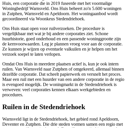
Huis
, een corporatie die in 2019 fuseerde met het voormalige
Woningbedrijf Warnsveld. Ons Huis beheert zo'n 5.600 woningen
in
Zutphen
, Warnsveld en
Apeldoorn
. Het woningaanbod wordt
gecoordineerd via Woonkeus Stedendriehoek.
Ons Huis staat open voor ruilverzoeken. De procedure is
vergelijkbaar met wat je bij andere corporaties ziet. Schone
huurhistorie, goed onderhoud en een passende woninggrootte zijn
de kernvoorwaarden. Leg je plannen vroeg voor aan de corporatie.
Ze kunnen je wijzen op eventuele valkuilen en je helpen om het
verzoek soepel te laten verlopen.
Omdat Ons Huis in meerdere plaatsen actief is, kun je ook intern
ruilen. Van Warnsveld naar Zutphen of omgekeerd, allemaal binnen
dezelfde corporatie. Dat scheelt papierwerk en versnelt het proces.
Maar een ruil met een huurder van een andere corporatie in de regio
is evengoed mogelijk. De woningmarkt in de Stedendriehoek is
verweven: veel corporaties kennen elkaars werkgebieden en
procedures.
Ruilen in de Stedendriehoek
Warnsveld ligt in de Stedendriehoek, het gebied rond
Apeldoorn
,
Deventer
en
Zutphen
. Die drie steden vormen samen een regio met