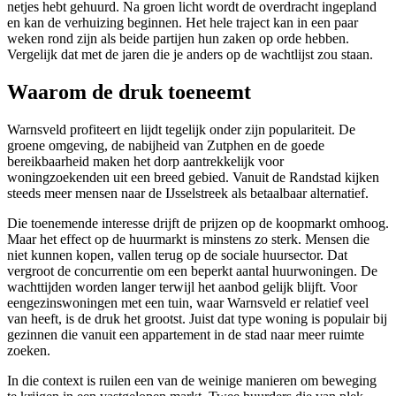
netjes hebt gehuurd. Na groen licht wordt de overdracht ingepland
en kan de verhuizing beginnen. Het hele traject kan in een paar
weken rond zijn als beide partijen hun zaken op orde hebben.
Vergelijk dat met de jaren die je anders op de wachtlijst zou staan.
Waarom de druk toeneemt
Warnsveld profiteert en lijdt tegelijk onder zijn populariteit. De
groene omgeving, de nabijheid van
Zutphen
en de goede
bereikbaarheid maken het dorp aantrekkelijk voor
woningzoekenden uit een breed gebied. Vanuit de Randstad kijken
steeds meer mensen naar de IJsselstreek als betaalbaar alternatief.
Die toenemende interesse drijft de prijzen op de koopmarkt omhoog.
Maar het effect op de huurmarkt is minstens zo sterk. Mensen die
niet kunnen kopen, vallen terug op de sociale huursector. Dat
vergroot de concurrentie om een beperkt aantal huurwoningen. De
wachttijden worden langer terwijl het aanbod gelijk blijft. Voor
eengezinswoningen met een tuin, waar Warnsveld er relatief veel
van heeft, is de druk het grootst. Juist dat type woning is populair bij
gezinnen die vanuit een appartement in de stad naar meer ruimte
zoeken.
In die context is ruilen een van de weinige manieren om beweging