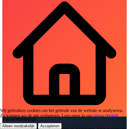
Wij gebruiken cookies om het gebruik van de website te analyseren.
Zo kunnen we de site verbeteren. Lees meer in ons
privacybeleid
.
SocialeWoningruil
Alleen noodzakelijk
Accepteren
Het platform voor sociale woningruil in Nederland. Vind je perfecte