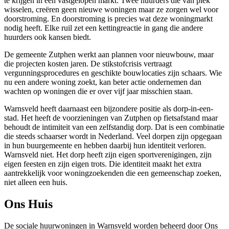
te krijgen in een vastgelopen markt. Twee huurders die van plek
wisselen, creëren geen nieuwe woningen maar ze zorgen wel voor
doorstroming. En doorstroming is precies wat deze woningmarkt
nodig heeft. Elke ruil zet een kettingreactie in gang die andere
huurders ook kansen biedt.
De gemeente Zutphen werkt aan plannen voor nieuwbouw, maar
die projecten kosten jaren. De stikstofcrisis vertraagt
vergunningsprocedures en geschikte bouwlocaties zijn schaars. Wie
nu een andere woning zoekt, kan beter actie ondernemen dan
wachten op woningen die er over vijf jaar misschien staan.
Warnsveld heeft daarnaast een bijzondere positie als dorp-in-een-
stad. Het heeft de voorzieningen van Zutphen op fietsafstand maar
behoudt de intimiteit van een zelfstandig dorp. Dat is een combinatie
die steeds schaarser wordt in Nederland. Veel dorpen zijn opgegaan
in hun buurgemeente en hebben daarbij hun identiteit verloren.
Warnsveld niet. Het dorp heeft zijn eigen sportverenigingen, zijn
eigen feesten en zijn eigen trots. Die identiteit maakt het extra
aantrekkelijk voor woningzoekenden die een gemeenschap zoeken,
niet alleen een huis.
Ons Huis
De sociale huurwoningen in Warnsveld worden beheerd door
Ons