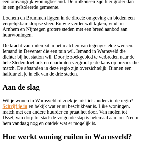
een omvangrijk woningbestand. De ruilkansen zijn hier groter dan
in een geïsoleerde gemeente.
Lochem
en
Brummen
liggen in de directe omgeving en bieden een
vergelijkbare dorpse sfeer. En wie verder wilt kijken, vindt in
Arnhem
en
Nijmegen
grotere steden met een breed aanbod aan
huurwoningen.
De kracht van ruilen zit in het matchen van tegengestelde wensen.
Iemand in Deventer die een tuin wil. Iemand in Warnsveld die
dichter bij het station wil. Door je zoekgebied te verbreden naar de
hele Stedendriehoek en daarbuiten vergroot je de kans op precies die
match. De afstanden in deze regio zijn overzichtelijk. Binnen een
halfuur zit je in elk van de drie steden.
Aan de slag
Wil je wonen in Warnsveld of zoek je juist iets anders in de regio?
Schrijf je in
en bekijk wat er nu beschikbaar is. Like woningen,
match met een andere huurder en praat het door. Van molen tot
IJssel, van dorp tot stad: de volgende stap is helemaal aan jou. Neem
hem vandaag nog en ontdek wat er mogelijk is.
Hoe werkt woning ruilen in Warnsveld?