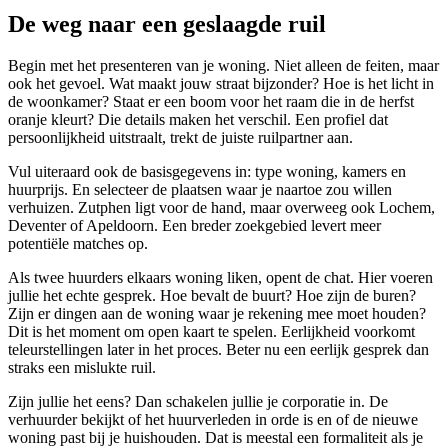
De weg naar een geslaagde ruil
Begin met het presenteren van je woning. Niet alleen de feiten, maar
ook het gevoel. Wat maakt jouw straat bijzonder? Hoe is het licht in
de woonkamer? Staat er een boom voor het raam die in de herfst
oranje kleurt? Die details maken het verschil. Een profiel dat
persoonlijkheid uitstraalt, trekt de juiste ruilpartner aan.
Vul uiteraard ook de basisgegevens in: type woning, kamers en
huurprijs. En selecteer de plaatsen waar je naartoe zou willen
verhuizen.
Zutphen
ligt voor de hand, maar overweeg ook
Lochem
,
Deventer
of
Apeldoorn
. Een breder zoekgebied levert meer
potentiële matches op.
Als twee huurders elkaars woning liken, opent de chat. Hier voeren
jullie het echte gesprek. Hoe bevalt de buurt? Hoe zijn de buren?
Zijn er dingen aan de woning waar je rekening mee moet houden?
Dit is het moment om open kaart te spelen. Eerlijkheid voorkomt
teleurstellingen later in het proces. Beter nu een eerlijk gesprek dan
straks een mislukte ruil.
Zijn jullie het eens? Dan schakelen jullie je corporatie in. De
verhuurder bekijkt of het huurverleden in orde is en of de nieuwe
woning past bij je huishouden. Dat is meestal een formaliteit als je