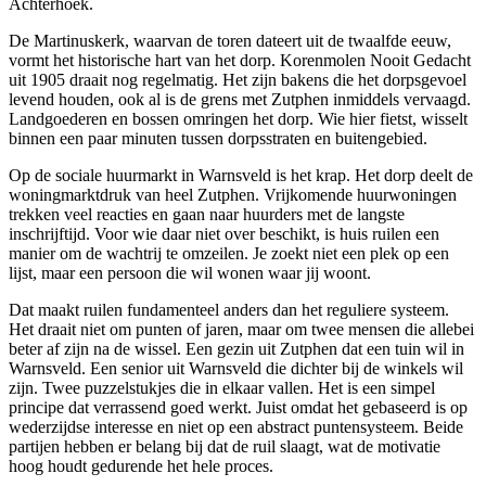
Achterhoek.
De Martinuskerk, waarvan de toren dateert uit de twaalfde eeuw,
vormt het historische hart van het dorp. Korenmolen Nooit Gedacht
uit 1905 draait nog regelmatig. Het zijn bakens die het dorpsgevoel
levend houden, ook al is de grens met Zutphen inmiddels vervaagd.
Landgoederen en bossen omringen het dorp. Wie hier fietst, wisselt
binnen een paar minuten tussen dorpsstraten en buitengebied.
Op de sociale huurmarkt in Warnsveld is het krap. Het dorp deelt de
woningmarktdruk van heel
Zutphen
. Vrijkomende huurwoningen
trekken veel reacties en gaan naar huurders met de langste
inschrijftijd. Voor wie daar niet over beschikt, is
huis ruilen
een
manier om de wachtrij te omzeilen. Je zoekt niet een plek op een
lijst, maar een persoon die wil wonen waar jij woont.
Dat maakt ruilen fundamenteel anders dan het reguliere systeem.
Het draait niet om punten of jaren, maar om twee mensen die allebei
beter af zijn na de wissel. Een gezin uit Zutphen dat een tuin wil in
Warnsveld. Een senior uit Warnsveld die dichter bij de winkels wil
zijn. Twee puzzelstukjes die in elkaar vallen. Het is een simpel
principe dat verrassend goed werkt. Juist omdat het gebaseerd is op
wederzijdse interesse en niet op een abstract puntensysteem. Beide
partijen hebben er belang bij dat de ruil slaagt, wat de motivatie
hoog houdt gedurende het hele proces.