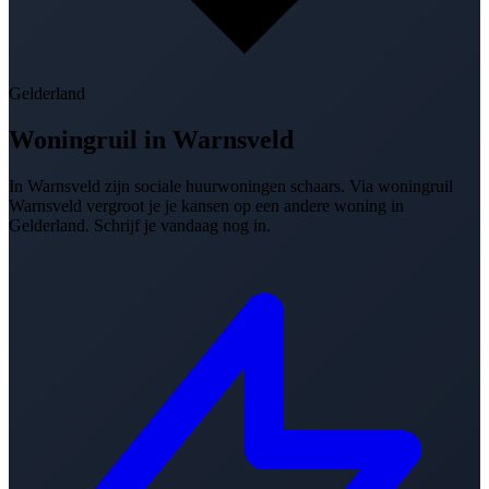
Gelderland
Woningruil in
Warnsveld
In Warnsveld zijn sociale huurwoningen schaars. Via woningruil
Warnsveld vergroot je je kansen op een andere woning in
Gelderland. Schrijf je vandaag nog in.