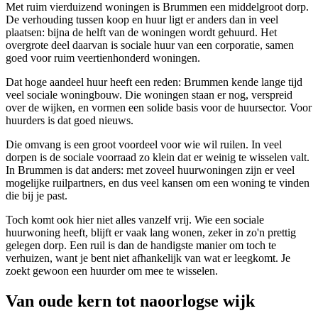
Met ruim vierduizend woningen is Brummen een middelgroot dorp.
De verhouding tussen koop en huur ligt er anders dan in veel
plaatsen: bijna de helft van de woningen wordt gehuurd. Het
overgrote deel daarvan is sociale huur van een corporatie, samen
goed voor ruim veertienhonderd woningen.
Dat hoge aandeel huur heeft een reden: Brummen kende lange tijd
veel sociale woningbouw. Die woningen staan er nog, verspreid
over de wijken, en vormen een solide basis voor de huursector. Voor
huurders is dat goed nieuws.
Die omvang is een groot voordeel voor wie wil ruilen. In veel
dorpen is de sociale voorraad zo klein dat er weinig te wisselen valt.
In Brummen is dat anders: met zoveel huurwoningen zijn er veel
mogelijke ruilpartners, en dus veel kansen om een woning te vinden
die bij je past.
Toch komt ook hier niet alles vanzelf vrij. Wie een sociale
huurwoning heeft, blijft er vaak lang wonen, zeker in zo'n prettig
gelegen dorp. Een ruil is dan de handigste manier om toch te
verhuizen, want je bent niet afhankelijk van wat er leegkomt. Je
zoekt gewoon een huurder om mee te wisselen.
Van oude kern tot naoorlogse wijk