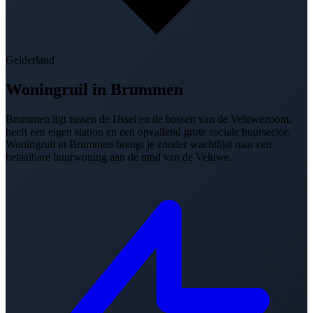
Gelderland
Woningruil in
Brummen
Brummen ligt tussen de IJssel en de bossen van de Veluwezoom,
heeft een eigen station en een opvallend grote sociale huursector.
Woningruil in Brummen brengt je zonder wachtlijst naar een
betaalbare huurwoning aan de rand van de Veluwe.