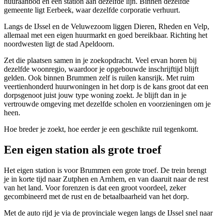
huuraanbod en een station aan dezelfde lijn. Binnen dezelfde
gemeente ligt
Eerbeek
, waar dezelfde corporatie verhuurt.
Langs de IJssel en de Veluwezoom liggen
Dieren
,
Rheden
en
Velp
,
allemaal met een eigen huurmarkt en goed bereikbaar. Richting het
noordwesten ligt de stad
Apeldoorn
.
Zet die plaatsen samen in je zoekopdracht. Veel ervan horen bij
dezelfde woonregio, waardoor je opgebouwde inschrijftijd blijft
gelden. Ook binnen Brummen zelf is ruilen kansrijk. Met ruim
veertienhonderd huurwoningen in het dorp is de kans groot dat een
dorpsgenoot juist jouw type woning zoekt. Je blijft dan in je
vertrouwde omgeving met dezelfde scholen en voorzieningen om je
heen.
Hoe breder je zoekt, hoe eerder je een geschikte ruil tegenkomt.
Een eigen station als grote troef
Het eigen station is voor Brummen een grote troef. De trein brengt
je in korte tijd naar Zutphen en Arnhem, en van daaruit naar de rest
van het land. Voor forenzen is dat een groot voordeel, zeker
gecombineerd met de rust en de betaalbaarheid van het dorp.
Met de auto rijd je via de provinciale wegen langs de IJssel snel naar