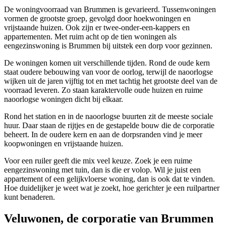
De woningvoorraad van Brummen is gevarieerd. Tussenwoningen
vormen de grootste groep, gevolgd door hoekwoningen en
vrijstaande huizen. Ook zijn er twee-onder-een-kappers en
appartementen. Met ruim acht op de tien woningen als
eengezinswoning is Brummen bij uitstek een dorp voor gezinnen.
De woningen komen uit verschillende tijden. Rond de oude kern
staat oudere bebouwing van voor de oorlog, terwijl de naoorlogse
wijken uit de jaren vijftig tot en met tachtig het grootste deel van de
voorraad leveren. Zo staan karaktervolle oude huizen en ruime
naoorlogse woningen dicht bij elkaar.
Rond het station en in de naoorlogse buurten zit de meeste sociale
huur. Daar staan de rijtjes en de gestapelde bouw die de corporatie
beheert. In de oudere kern en aan de dorpsranden vind je meer
koopwoningen en vrijstaande huizen.
Voor een ruiler geeft die mix veel keuze. Zoek je een ruime
eengezinswoning met tuin, dan is die er volop. Wil je juist een
appartement of een gelijkvloerse woning, dan is ook dat te vinden.
Hoe duidelijker je weet wat je zoekt, hoe gerichter je een ruilpartner
kunt benaderen.
Veluwonen, de corporatie van Brummen