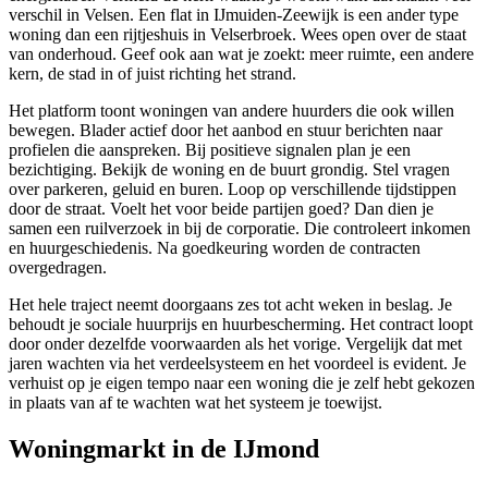
verschil in Velsen. Een flat in IJmuiden-Zeewijk is een ander type
woning dan een rijtjeshuis in Velserbroek. Wees open over de staat
van onderhoud. Geef ook aan wat je zoekt: meer ruimte, een andere
kern, de stad in of juist richting het strand.
Het platform toont woningen van andere huurders die ook willen
bewegen. Blader actief door het aanbod en stuur berichten naar
profielen die aanspreken. Bij positieve signalen plan je een
bezichtiging. Bekijk de woning en de buurt grondig. Stel vragen
over parkeren, geluid en buren. Loop op verschillende tijdstippen
door de straat. Voelt het voor beide partijen goed? Dan dien je
samen een ruilverzoek in bij de corporatie. Die controleert inkomen
en huurgeschiedenis. Na goedkeuring worden de contracten
overgedragen.
Het hele traject neemt doorgaans zes tot acht weken in beslag. Je
behoudt je sociale huurprijs en huurbescherming. Het contract loopt
door onder dezelfde voorwaarden als het vorige. Vergelijk dat met
jaren wachten via het verdeelsysteem en het voordeel is evident. Je
verhuist op je eigen tempo naar een woning die je zelf hebt gekozen
in plaats van af te wachten wat het systeem je toewijst.
Woningmarkt in de IJmond