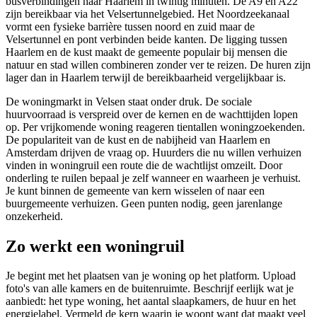
busverbindingen naar Haarlem in twintig minuten. De A9 en A22
zijn bereikbaar via het Velsertunnelgebied. Het Noordzeekanaal
vormt een fysieke barrière tussen noord en zuid maar de
Velsertunnel en pont verbinden beide kanten. De ligging tussen
Haarlem en de kust maakt de gemeente populair bij mensen die
natuur en stad willen combineren zonder ver te reizen. De huren zijn
lager dan in Haarlem terwijl de bereikbaarheid vergelijkbaar is.
De woningmarkt in Velsen staat onder druk. De sociale
huurvoorraad is verspreid over
de kernen
en de wachttijden lopen
op. Per vrijkomende woning reageren tientallen woningzoekenden.
De populariteit van de kust en de nabijheid van Haarlem en
Amsterdam drijven de vraag op. Huurders die nu willen verhuizen
vinden in woningruil een route die de wachtlijst omzeilt. Door
onderling te ruilen bepaal je zelf wanneer en waarheen je verhuist.
Je kunt binnen de gemeente van kern wisselen of naar een
buurgemeente verhuizen. Geen punten nodig, geen jarenlange
onzekerheid.
Zo werkt een woningruil
Je begint met het plaatsen van je woning op het platform. Upload
foto's van alle kamers en de buitenruimte. Beschrijf eerlijk wat je
aanbiedt: het type woning, het aantal slaapkamers, de huur en het
energielabel. Vermeld de kern waarin je woont want dat maakt veel