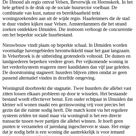
De IJmond als regio omvat Velsen, Beverwijk en Heemskerk. In het
hele gebied is de druk op de sociale huursector voelbaar. De
combinatie van kust, natuur en bereikbaarheid trekt
woningzoekenden aan uit de wijde regio. Haarlemmers die de stad
te duur vinden kijken naar Velsen. Amsterdammers die het strand
zoeken ontdekken IJmuiden. Die instroom verhoogt de concurrentie
om het beperkte sociale huurbestand.
Nieuwbouw vindt plaats op beperkte schaal. In IJmuiden worden
voormalige havengebieden herontwikkeld maar het gaat langzaam.
In Velserbroek is de uitbreiding grotendeels voltooid. De duinen en
landgoederen beperken verdere groei. Per vrijkomende woning in
het verdeelsysteem reageren meer kandidaten dan vijf jaar geleden.
De doorstroming stagneert: huurders blijven zitten omdat ze geen
passend alternatief vinden in dezelfde omgeving.
Woningruil
doorbreekt die stagnatie. Twee huurders die allebei vast
zitten lossen elkaars probleem op door te wisselen. Het bestaande
bestand wordt effectiever benut. Een ouder echtpaar in IJmuiden dat
kleiner wil wonen maakt een gezinswoning vrij voor precies het
gezin dat die ruimte nodig heeft. Die match komt via het reguliere
systeem zelden tot stand maar via woningruil is het een directe
transactie tussen twee partijen die allebei winnen. Je hoeft geen
punten te verzamelen of jarenlang ingeschreven te staan. Het enige
dat je nodig hebt is een woning die aantrekkelijk is voor iemand