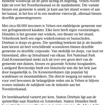
moderne woonwijk uit de jaren tachtig en negentig.
Velsen-Noord
kijkt uit over het Noordzeekanaal en de staalindustrie. Die variatie
binnen een gemeente is uniek: je kunt aan het strand wonen of aan
het kanaal, in het bos of in een moderne vinexwijk, allemaal binnen
dezelfde gemeentegrenzen.
Met circa 68.000 inwoners is Velsen een middelgrote gemeente met
een gefragmenteerd karakter. Elke kern heeft eigen voorzieningen.
IJmuiden is het grootste met winkels, een theater en het strand.
Velserbroek heeft een eigen winkelcentrum en basisscholen.
Driehuis is dorps en groen. Die spreiding betekent dat je als huurder
kunt kiezen uit heel verschillende woonsferen binnen dezelfde
gemeente en dezelfde corporatie. Van stedelijk tot dorps, van kust tot
binnenland, alles op fietsafstand van elkaar. Het Nationaal Park
Zuid-Kennemerland strekt zich uit over een groot deel van de
gemeente met duinen, bossen en grazende Schotse hooglanders.
Landgoed Beeckestijn biedt een historische tuin die het hele jaar
door toegankelijk is. De Kennemerduinen zijn populair bij
wandelaars en mountainbikers. Die directe toegang tot natuur is
voor veel bewoners de belangrijkste reden om in Velsen te blijven
wonen ondanks de nabijheid van de industrie aan het
Noordzeekanaal.
De bereikbaarheid varieert per kern. Station Driehuis ligt aan de
sprinterllijn naar Haarlem en
Amsterdam
. Station IJmuiden biedt