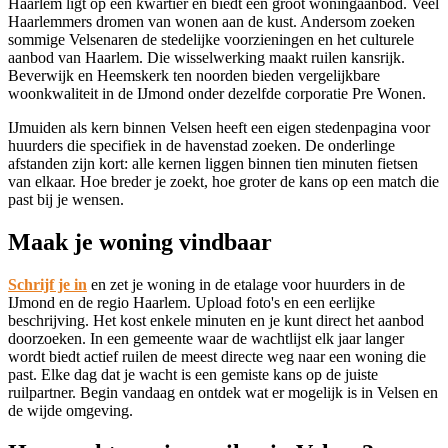
Haarlem
ligt op een kwartier en biedt een groot woningaanbod. Veel
Haarlemmers dromen van wonen aan de kust. Andersom zoeken
sommige Velsenaren de stedelijke voorzieningen en het culturele
aanbod van Haarlem. Die wisselwerking maakt ruilen kansrijk.
Beverwijk
en
Heemskerk
ten noorden bieden vergelijkbare
woonkwaliteit in de IJmond onder dezelfde corporatie Pre Wonen.
IJmuiden
als kern binnen Velsen heeft een eigen stedenpagina voor
huurders die specifiek in de havenstad zoeken. De onderlinge
afstanden zijn kort: alle kernen liggen binnen tien minuten fietsen
van elkaar. Hoe breder je zoekt, hoe groter de kans op een match die
past bij je wensen.
Maak je woning vindbaar
Schrijf je in
en zet je woning in de etalage voor huurders in de
IJmond en de regio Haarlem. Upload foto's en een eerlijke
beschrijving. Het kost enkele minuten en je kunt direct het aanbod
doorzoeken. In een gemeente waar de wachtlijst elk jaar langer
wordt biedt actief ruilen de meest directe weg naar een woning die
past. Elke dag dat je wacht is een gemiste kans op de juiste
ruilpartner. Begin vandaag en ontdek wat er mogelijk is in Velsen en
de wijde omgeving.