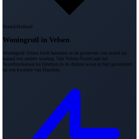
Noord-Holland
Woningruil in
Velsen
Woningruil Velsen biedt huurders in de gemeente van strand tot
kanaal een andere woning. Van Velsen-Noord aan het
Noordzeekanaal tot Driehuis in de duinen woon je hier gevarieerd
op een kwartier van Haarlem.