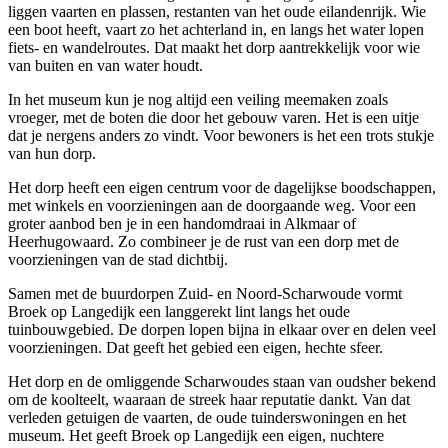
liggen vaarten en plassen, restanten van het oude eilandenrijk. Wie
een boot heeft, vaart zo het achterland in, en langs het water lopen
fiets- en wandelroutes. Dat maakt het dorp aantrekkelijk voor wie
van buiten en van water houdt.
In het museum kun je nog altijd een veiling meemaken zoals
vroeger, met de boten die door het gebouw varen. Het is een uitje
dat je nergens anders zo vindt. Voor bewoners is het een trots stukje
van hun dorp.
Het dorp heeft een eigen centrum voor de dagelijkse boodschappen,
met winkels en voorzieningen aan de doorgaande weg. Voor een
groter aanbod ben je in een handomdraai in Alkmaar of
Heerhugowaard. Zo combineer je de rust van een dorp met de
voorzieningen van de stad dichtbij.
Samen met de buurdorpen Zuid- en Noord-Scharwoude vormt
Broek op Langedijk een langgerekt lint langs het oude
tuinbouwgebied. De dorpen lopen bijna in elkaar over en delen veel
voorzieningen. Dat geeft het gebied een eigen, hechte sfeer.
Het dorp en de omliggende Scharwoudes staan van oudsher bekend
om de koolteelt, waaraan de streek haar reputatie dankt. Van dat
verleden getuigen de vaarten, de oude tuinderswoningen en het
museum. Het geeft Broek op Langedijk een eigen, nuchtere