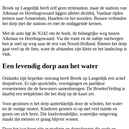
Broek op Langedijk heeft zelf geen treinstation, maar de stations van
Alkmaar en Heerhugowaard liggen allebei dichtbij. Vandaar rijden
treinen naar
Amsterdam
,
Haarlem
en het noorden. Bussen verbinden
het dorp met die stations en met de omliggende kernen.
Met de auto ligt de N242 om de hoek, de belangrijke weg tussen
Alkmaar en Heerhugowaard. Via die route en de nabije snelwegen
ben je snel op weg naar de rest van Noord-Holland. Binnen het dorp
gaat veel op de fiets, want de afstanden zijn klein en het landschap is
vlak.
Een levendig dorp aan het water
Ondanks zijn beperkte omvang heeft Broek op Langedijk een actief
dorpsleven. Er zijn sportclubs, verenigingen en jaarlijkse
evenementen die de bewoners samenbrengen. De BroekerVeiling is
daarbij een trekpleister die het dorp op de kaart zet.
Voor gezinnen is het dorp aantrekkelijk door de scholen, het water
en de rustige straten. Kinderen groeien er op met veel ruimte en
groen om zich heen. Die kindvriendelijke, waterrijke omgeving
maakt dat mensen er graag blijven wonen.
Door het jaar heen zijn er markten en dorpsfeesten die oude en