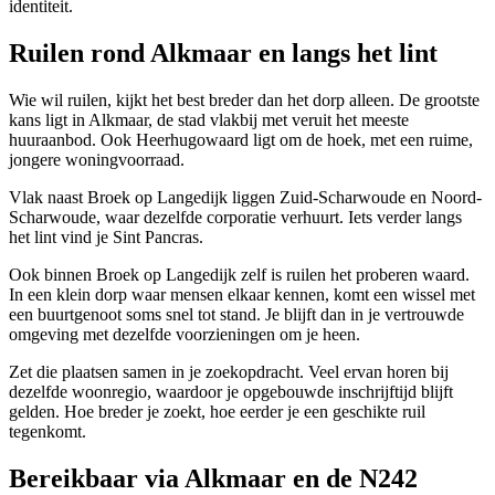
identiteit.
Ruilen rond Alkmaar en langs het lint
Wie wil ruilen, kijkt het best breder dan het dorp alleen. De grootste
kans ligt in
Alkmaar
, de stad vlakbij met veruit het meeste
huuraanbod. Ook
Heerhugowaard
ligt om de hoek, met een ruime,
jongere woningvoorraad.
Vlak naast Broek op Langedijk liggen
Zuid-Scharwoude
en
Noord-
Scharwoude
, waar dezelfde corporatie verhuurt. Iets verder langs
het lint vind je
Sint Pancras
.
Ook binnen Broek op Langedijk zelf is ruilen het proberen waard.
In een klein dorp waar mensen elkaar kennen, komt een wissel met
een buurtgenoot soms snel tot stand. Je blijft dan in je vertrouwde
omgeving met dezelfde voorzieningen om je heen.
Zet die plaatsen samen in je zoekopdracht. Veel ervan horen bij
dezelfde woonregio, waardoor je opgebouwde inschrijftijd blijft
gelden. Hoe breder je zoekt, hoe eerder je een geschikte ruil
tegenkomt.
Bereikbaar via Alkmaar en de N242