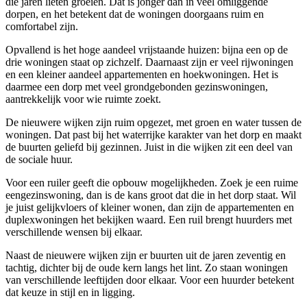
die jaren lieten groeien. Dat is jonger dan in veel omliggende
dorpen, en het betekent dat de woningen doorgaans ruim en
comfortabel zijn.
Opvallend is het hoge aandeel vrijstaande huizen: bijna een op de
drie woningen staat op zichzelf. Daarnaast zijn er veel rijwoningen
en een kleiner aandeel appartementen en hoekwoningen. Het is
daarmee een dorp met veel grondgebonden gezinswoningen,
aantrekkelijk voor wie ruimte zoekt.
De nieuwere wijken zijn ruim opgezet, met groen en water tussen de
woningen. Dat past bij het waterrijke karakter van het dorp en maakt
de buurten geliefd bij gezinnen. Juist in die wijken zit een deel van
de sociale huur.
Voor een ruiler geeft die opbouw mogelijkheden. Zoek je een ruime
eengezinswoning, dan is de kans groot dat die in het dorp staat. Wil
je juist gelijkvloers of kleiner wonen, dan zijn de appartementen en
duplexwoningen het bekijken waard. Een ruil brengt huurders met
verschillende wensen bij elkaar.
Naast de nieuwere wijken zijn er buurten uit de jaren zeventig en
tachtig, dichter bij de oude kern langs het lint. Zo staan woningen
van verschillende leeftijden door elkaar. Voor een huurder betekent
dat keuze in stijl en in ligging.