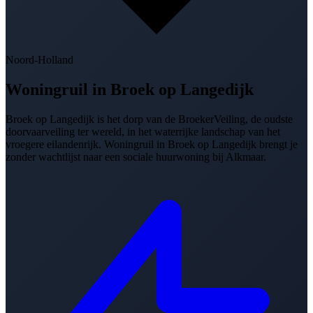
Noord-Holland
Woningruil in
Broek op Langedijk
Broek op Langedijk is het dorp van de BroekerVeiling, de oudste
doorvaarveiling ter wereld, in het waterrijke landschap van het
vroegere eilandenrijk. Woningruil in Broek op Langedijk brengt je
zonder wachtlijst naar een sociale huurwoning bij Alkmaar.