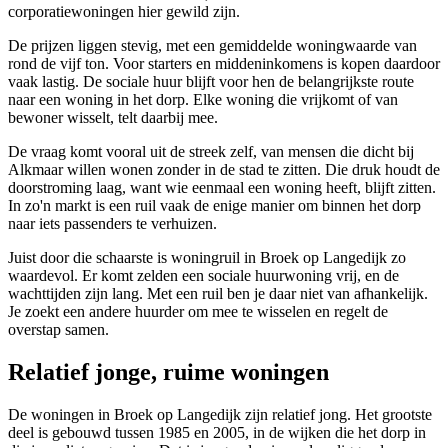
corporatiewoningen hier gewild zijn.
De prijzen liggen stevig, met een gemiddelde woningwaarde van
rond de vijf ton. Voor starters en middeninkomens is kopen daardoor
vaak lastig. De sociale huur blijft voor hen de belangrijkste route
naar een woning in het dorp. Elke woning die vrijkomt of van
bewoner wisselt, telt daarbij mee.
De vraag komt vooral uit de streek zelf, van mensen die dicht bij
Alkmaar willen wonen zonder in de stad te zitten. Die druk houdt de
doorstroming laag, want wie eenmaal een woning heeft, blijft zitten.
In zo'n markt is een ruil vaak de enige manier om binnen het dorp
naar iets passenders te verhuizen.
Juist door die schaarste is
woningruil
in Broek op Langedijk zo
waardevol. Er komt zelden een sociale huurwoning vrij, en de
wachttijden zijn lang. Met een ruil ben je daar niet van afhankelijk.
Je zoekt een andere huurder om mee te wisselen en regelt de
overstap samen.
Relatief jonge, ruime woningen
De woningen in Broek op Langedijk zijn relatief jong. Het grootste
deel is gebouwd tussen 1985 en 2005, in de wijken die het dorp in