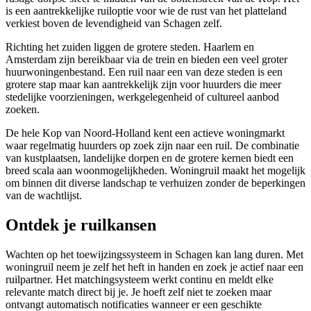
is een aantrekkelijke ruiloptie voor wie de rust van het platteland
verkiest boven de levendigheid van Schagen zelf.
Richting het zuiden liggen de grotere steden.
Haarlem
en
Amsterdam
zijn bereikbaar via de trein en bieden een veel groter
huurwoningenbestand. Een ruil naar een van deze steden is een
grotere stap maar kan aantrekkelijk zijn voor huurders die meer
stedelijke voorzieningen, werkgelegenheid of cultureel aanbod
zoeken.
De hele Kop van Noord-Holland kent een actieve woningmarkt
waar regelmatig huurders op zoek zijn naar een ruil. De combinatie
van kustplaatsen, landelijke dorpen en de grotere kernen biedt een
breed scala aan woonmogelijkheden. Woningruil maakt het mogelijk
om binnen dit diverse landschap te verhuizen zonder de beperkingen
van de wachtlijst.
Ontdek je ruilkansen
Wachten op het toewijzingssysteem in Schagen kan lang duren. Met
woningruil neem je zelf het heft in handen en zoek je actief naar een
ruilpartner. Het matchingsysteem werkt continu en meldt elke
relevante match direct bij je. Je hoeft zelf niet te zoeken maar
ontvangt automatisch notificaties wanneer er een geschikte