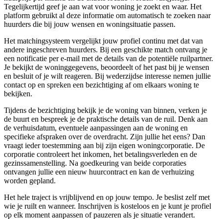
Tegelijkertijd geef je aan wat voor woning je zoekt en waar. Het
platform gebruikt al deze informatie om automatisch te zoeken naar
huurders die bij jouw wensen en woningsituatie passen.
Het matchingsysteem vergelijkt jouw profiel continu met dat van
andere ingeschreven huurders. Bij een geschikte match ontvang je
een notificatie per e-mail met de details van de potentiële ruilpartner.
Je bekijkt de woninggegevens, beoordeelt of het past bij je wensen
en besluit of je wilt reageren. Bij wederzijdse interesse nemen jullie
contact op en spreken een bezichtiging af om elkaars woning te
bekijken.
Tijdens de bezichtiging bekijk je de woning van binnen, verken je
de buurt en bespreek je de praktische details van de ruil. Denk aan
de verhuisdatum, eventuele aanpassingen aan de woning en
specifieke afspraken over de overdracht. Zijn jullie het eens? Dan
vraagt ieder toestemming aan bij zijn eigen
woningcorporatie
. De
corporatie controleert het inkomen, het betalingsverleden en de
gezinssamenstelling. Na goedkeuring van beide corporaties
ontvangen jullie een nieuw huurcontract en kan de verhuizing
worden gepland.
Het hele traject is vrijblijvend en op jouw tempo. Je beslist zelf met
wie je ruilt en wanneer. Inschrijven is kosteloos en je kunt je profiel
op elk moment aanpassen of pauzeren als je situatie verandert.