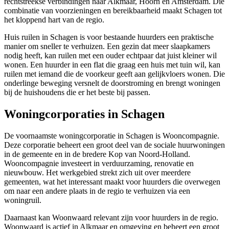
rechtstreekse verbindingen naar Alkmaar,
Hoorn
en Amsterdam. Die
combinatie van voorzieningen en bereikbaarheid maakt Schagen tot
het kloppend hart van de regio.
Huis ruilen in Schagen is voor bestaande huurders een praktische
manier om sneller te verhuizen. Een gezin dat meer slaapkamers
nodig heeft, kan ruilen met een ouder echtpaar dat juist kleiner wil
wonen. Een huurder in een flat die graag een huis met tuin wil, kan
ruilen met iemand die de voorkeur geeft aan gelijkvloers wonen. Die
onderlinge beweging versnelt de doorstroming en brengt woningen
bij de huishoudens die er het beste bij passen.
Woningcorporaties in Schagen
De voornaamste woningcorporatie in Schagen is
Wooncompagnie
.
Deze corporatie beheert een groot deel van de sociale huurwoningen
in de gemeente en in de bredere Kop van Noord-Holland.
Wooncompagnie investeert in verduurzaming, renovatie en
nieuwbouw. Het werkgebied strekt zich uit over meerdere
gemeenten, wat het interessant maakt voor huurders die overwegen
om naar een andere plaats in de regio te verhuizen via een
woningruil.
Daarnaast kan
Woonwaard
relevant zijn voor huurders in de regio.
Woonwaard is actief in Alkmaar en omgeving en beheert een groot