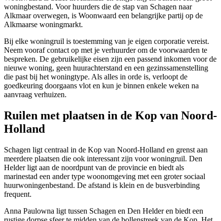
woningbestand. Voor huurders die de stap van Schagen naar
Alkmaar overwegen, is Woonwaard een belangrijke partij op de
Alkmaarse woningmarkt.
Bij elke woningruil is toestemming van je eigen corporatie vereist.
Neem vooraf contact op met je verhuurder om de voorwaarden te
bespreken. De gebruikelijke eisen zijn een passend inkomen voor de
nieuwe woning, geen huurachterstand en een gezinssamenstelling
die past bij het woningtype. Als alles in orde is, verloopt de
goedkeuring doorgaans vlot en kun je binnen enkele weken na
aanvraag verhuizen.
Ruilen met plaatsen in de Kop van Noord-
Holland
Schagen ligt centraal in de Kop van Noord-Holland en grenst aan
meerdere plaatsen die ook interessant zijn voor woningruil.
Den
Helder
ligt aan de noordpunt van de provincie en biedt als
marinestad een ander type woonomgeving met een groter sociaal
huurwoningenbestand. De afstand is klein en de busverbinding
frequent.
Anna Paulowna
ligt tussen Schagen en Den Helder en biedt een
rustige dorpse sfeer te midden van de bollenstreek van de Kop. Het