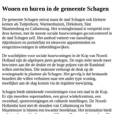
Wonen en huren in de gemeente Schagen
De gemeente Schagen omvat naast de stad Schagen ook kleinere
kernen als Tuitjenhorn, Warmenhuizen, Dirkshorn, Sint
Maartensbrug en
Callantsoog
. Het woningbestand is verspreid over
deze kernen, met de meeste sociale huurwoningen geconcentreerd in
de stad Schagen zelf. Het aanbod varieert van naoorlogse
rijtjeshuizen en portiekflats tot nieuwere appartementen en
eengezinswoningen in uitbreidingswijken.
De wachttijden voor sociale huurwoningen in de Kop van Noord-
Holland zijn de afgelopen jaren gestegen. De regio trekt steeds meer
bewoners aan die de drukte en de hoge prijzen van de Randstad
willen ontvluchten. Die instroom verhoogt de druk op de
woningmarkt in plaatsen als Schagen. Het gevolg is dat bestaande
huurders die willen verhuizen naar een ander type woning,
moeilijker aan de slag komen via de reguliere toewijzing.
Schagen biedt uitstekende voorzieningen voor een stad in de Kop.
Er zijn meerdere supermarkten, een groot winkelcentrum, een
zwembad, sportverenigingen en culturele instellingen. De Noord-
Hollandse kust met de stranden van Callantsoog en Sint
Maartenszee is binnen een kwartier bereikbaar. Het treinstation biedt