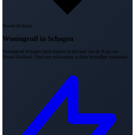
Noord-Holland
Woningruil in
Schagen
Woningruil Schagen biedt kansen in het hart van de Kop van
Noord-Holland. Vind een ruilwoning in deze levendige marktstad.