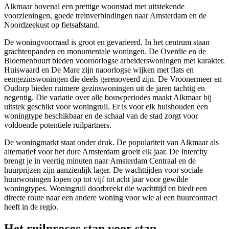
Alkmaar bovenal een prettige woonstad met uitstekende
voorzieningen, goede treinverbindingen naar
Amsterdam
en de
Noordzeekust op fietsafstand.
De woningvoorraad is groot en gevarieerd. In het centrum staan
grachtenpanden en monumentale woningen. De Overdie en de
Bloemenbuurt bieden vooroorlogse arbeiderswoningen met karakter.
Huiswaard en De Mare zijn naoorlogse wijken met flats en
eengezinswoningen die deels gerenoveerd zijn. De Vroonermeer en
Oudorp
bieden ruimere gezinswoningen uit de jaren tachtig en
negentig. Die variatie over alle bouwperiodes maakt Alkmaar bij
uitstek geschikt voor
woningruil
. Er is voor elk huishouden een
woningtype beschikbaar en de schaal van de stad zorgt voor
voldoende potentiele ruilpartners.
De woningmarkt staat onder druk. De populariteit van Alkmaar als
alternatief voor het dure Amsterdam groeit elk jaar. De Intercity
brengt je in veertig minuten naar Amsterdam Centraal en de
huurprijzen zijn aanzienlijk lager. De wachttijden voor sociale
huurwoningen lopen op tot vijf tot acht jaar voor gewilde
woningtypes. Woningruil doorbreekt die wachttijd en biedt een
directe route naar een andere woning voor wie al een huurcontract
heeft in de regio.
Het ruilproces stap voor stap