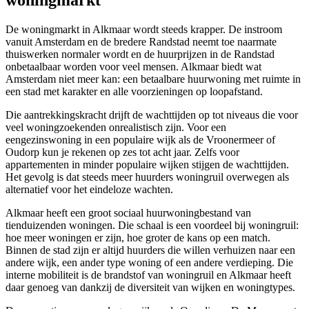
woningmarkt
De woningmarkt in Alkmaar wordt steeds krapper. De instroom
vanuit Amsterdam en de bredere Randstad neemt toe naarmate
thuiswerken normaler wordt en de huurprijzen in de Randstad
onbetaalbaar worden voor veel mensen. Alkmaar biedt wat
Amsterdam niet meer kan: een betaalbare huurwoning met ruimte in
een stad met karakter en alle voorzieningen op loopafstand.
Die aantrekkingskracht drijft de wachttijden op tot niveaus die voor
veel woningzoekenden onrealistisch zijn. Voor een
eengezinswoning in een populaire wijk als de Vroonermeer of
Oudorp kun je rekenen op zes tot acht jaar. Zelfs voor
appartementen in minder populaire wijken stijgen de wachttijden.
Het gevolg is dat steeds meer huurders woningruil overwegen als
alternatief voor het eindeloze wachten.
Alkmaar heeft een groot sociaal huurwoningbestand van
tienduizenden woningen. Die schaal is een voordeel bij woningruil:
hoe meer woningen er zijn, hoe groter de kans op een match.
Binnen de stad zijn er altijd huurders die willen verhuizen naar een
andere wijk, een ander type woning of een andere verdieping. Die
interne mobiliteit is de brandstof van woningruil en Alkmaar heeft
daar genoeg van dankzij de diversiteit van wijken en woningtypes.