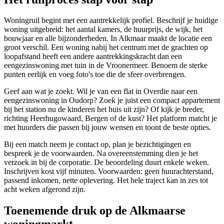
Woningruil begint met een aantrekkelijk profiel. Beschrijf je huidige
woning uitgebreid: het aantal kamers, de huurprijs, de wijk, het
bouwjaar en alle bijzonderheden. In Alkmaar maakt de locatie een
groot verschil. Een woning nabij het centrum met de grachten op
loopafstand heeft een andere aantrekkingskracht dan een
eengezinswoning met tuin in de Vroonermeer. Benoem de sterke
punten eerlijk en voeg foto's toe die de sfeer overbrengen.
Geef aan wat je zoekt. Wil je van een flat in Overdie naar een
eengezinswoning in Oudorp? Zoek je juist een compact appartement
bij het station nu de kinderen het huis uit zijn? Of kijk je breder,
richting Heerhugowaard, Bergen of de kust? Het platform matcht je
met huurders die passen bij jouw wensen en toont de beste opties.
Bij een match neem je contact op, plan je bezichtigingen en
bespreek je de voorwaarden. Na overeenstemming dien je het
verzoek in bij de corporatie. De beoordeling duurt enkele weken.
Inschrijven kost vijf minuten. Voorwaarden: geen huurachterstand,
passend inkomen, nette oplevering. Het hele traject kan in zes tot
acht weken afgerond zijn.
Toenemende druk op de Alkmaarse