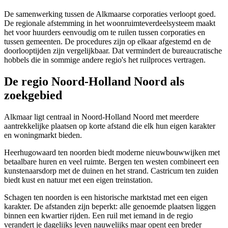
De samenwerking tussen de Alkmaarse corporaties verloopt goed.
De regionale afstemming in het woonruimteverdeelsysteem maakt
het voor huurders eenvoudig om te ruilen tussen corporaties en
tussen gemeenten. De procedures zijn op elkaar afgestemd en de
doorlooptijden zijn vergelijkbaar. Dat vermindert de bureaucratische
hobbels die in sommige andere regio's het ruilproces vertragen.
De regio Noord-Holland Noord als
zoekgebied
Alkmaar ligt centraal in Noord-Holland Noord met meerdere
aantrekkelijke plaatsen op korte afstand die elk hun eigen karakter
en woningmarkt bieden.
Heerhugowaard
ten noorden biedt moderne nieuwbouwwijken met
betaalbare huren en veel ruimte.
Bergen
ten westen combineert een
kunstenaarsdorp met de duinen en het strand.
Castricum
ten zuiden
biedt kust en natuur met een eigen treinstation.
Schagen
ten noorden is een historische marktstad met een eigen
karakter. De afstanden zijn beperkt: alle genoemde plaatsen liggen
binnen een kwartier rijden. Een ruil met iemand in de regio
verandert je dagelijks leven nauwelijks maar opent een breder