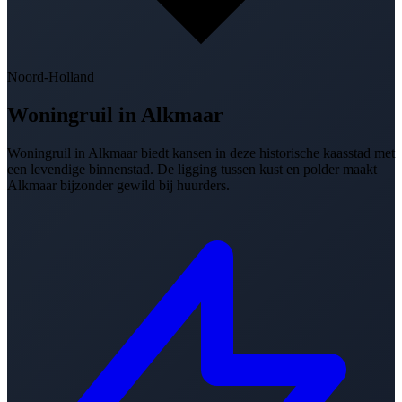
Noord-Holland
Woningruil in
Alkmaar
Woningruil in Alkmaar biedt kansen in deze historische kaasstad met
een levendige binnenstad. De ligging tussen kust en polder maakt
Alkmaar bijzonder gewild bij huurders.