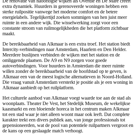
De renovatie van naoorlogse wijken als Overdie en De Mare creert
extra dynamiek. Huurders in gerenoveerde woningen hebben een
sterke ruilpositie vanwege het moderne comfort en de betere
energielabels. Tegelijkertijd zoeken sommigen van hen juist meer
ruimte in een andere wijk. Die wisselwerking zorgt voor een
constante stroom van ruilmogelijkheden die het platform zichtbaar
maakt.
De bereikbaarheid van Alkmaar is een extra troef. Het station biedt
Intercity-verbindingen naar Amsterdam,
Haarlem
en
Den Helder
.
Meerdere buslijnen verbinden de wijken met het station en de
omliggende plaatsen. De A9 en N9 zorgen voor goede
autoverbindingen. Voor huurders in Amsterdam die meer ruimte
willen zonder de bereikbaarheid van de hoofdstad op te geven, is
Alkmaar een van de meest logische alternatieven in Noord-Holland.
Die vraag vanuit Amsterdam versterkt je positie als je een woning in
Alkmaar aanbiedt op het ruilplatform.
Het culturele aanbod van Alkmaar voegt waarde toe aan de stad als
woonplaats. Theater De Vest, het Stedelijk Museum, de wekelijkse
kaasmarkt en een bloeiende horeca in het centrum maken Alkmaar
tot een stad waar je niet alleen woont maar ook leeft. Dat complete
karakter trekt een divers publiek aan, van jonge professionals tot
gepensioneerden, wat de pool van potentiele ruilpartners vergroot en
de kans op een geslaagde match verhoogt.