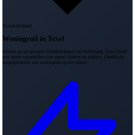
Noord-Holland
Woningruil in
Texel
Wonen op het grootste Waddeneiland van Nederland. Texel biedt
een uniek woonmilieu van strand, duinen en polders. Ontdek de
mogelijkheden van woningruil op het eiland.