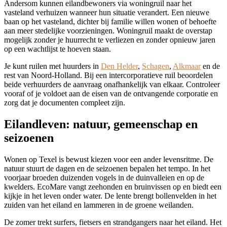
Andersom kunnen eilandbewoners via woningruil naar het
vasteland verhuizen wanneer hun situatie verandert. Een nieuwe
baan op het vasteland, dichter bij familie willen wonen of behoefte
aan meer stedelijke voorzieningen. Woningruil maakt de overstap
mogelijk zonder je huurrecht te verliezen en zonder opnieuw jaren
op een wachtlijst te hoeven staan.
Je kunt ruilen met huurders in
Den Helder
,
Schagen
,
Alkmaar
en de
rest van Noord-Holland. Bij een intercorporatieve ruil beoordelen
beide verhuurders de aanvraag onafhankelijk van elkaar. Controleer
vooraf of je voldoet aan de eisen van de ontvangende corporatie en
zorg dat je documenten compleet zijn.
Eilandleven: natuur, gemeenschap en
seizoenen
Wonen op Texel is bewust kiezen voor een ander levensritme. De
natuur stuurt de dagen en de seizoenen bepalen het tempo. In het
voorjaar broeden duizenden vogels in de duinvalleien en op de
kwelders. EcoMare vangt zeehonden en bruinvissen op en biedt een
kijkje in het leven onder water. De lente brengt bollenvelden in het
zuiden van het eiland en lammeren in de groene weilanden.
De zomer trekt surfers, fietsers en strandgangers naar het eiland. Het