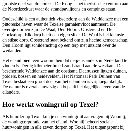
grootste deel van de horeca. De Koog is het toeristische centrum aan
de Noordzeekust waar de strandpaviljoens en campings staan.
Oudeschild is een authentiek vissersdorp aan de Waddenzee met een
pittoreske haven waar de Texelse garnalenvloot aanmeert. De
overige dorpen zijn De Waal,
Den Hoorn
, Oosterend en De
Cocksdorp. Elk dorp heeft een eigen sfeer. De Waal is het kleinste
en stilste dorp. Oosterend staat bekend om zijn hechte gemeenschap.
Den
Hoorn
ligt schilderachtig op een terp met uitzicht over de
weilanden.
Het eiland biedt een woonmilieu dat nergens anders in Nederland te
vinden is. Dertig kilometer breed zandstrand aan de westkant. De
beschermde Waddenzee aan de oostkant. Daartussen liggen duinen,
polders, bossen en heidevelden. Het Nationaal Park Duinen van
Texel beslaat een groot deel van het eiland en is vrij toegankelijk.
De natuur is overal aanwezig en bepaalt het dagelijks leven van de
eilanders.
Hoe werkt woningruil op Texel?
Als huurder op Texel kun je een woningruil aanvragen bij
Woontij
,
de
woningcorporatie
van het eiland. Woontij beheert sociale
huurwoningen in alle zeven dorpen op Texel. Het uitgangspunt bij