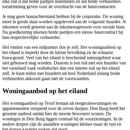
elke ruil is dat beide partijen instemmen en dat beide verhuurders
toestemming geven voor de overdracht van de huurcontracten.
Je mag geen huurachterstand hebben bij de corporatie. De woning
moet in goede staat worden opgeleverd aan de volgende huurder. Je
inkomen wordt getoetst aan de inkomensgrenzen voor sociale huur.
Na goedkeuring tekenen beide partijen een nieuw huurcontract bij
hun respectievelijke verhuurder.
Het vinden van een ruilpartner doe je zelf. Het woningaanbod op
het eiland is beperkt door de kleine bevolking en de schaarse
bouwgrond. Veel van het eiland is beschermd natuurgebied waar
niet gebouwd mag worden. Daarom is een ruil met een huurder van
het vasteland vaak realistischer dan een interne ruil op het eiland
zelf. Je kunt ruilen met huurders uit heel Nederland zolang beide
verhuurders akkoord gaan met de voorwaarden.
Woningaanbod op het eiland
Het woningaanbod op Texel bestaat uit eengezinswoningen en
appartementen verspreid over de zeven dorpen. Den Burg heeft het
grootste aanbod omdat hier de meeste bewoners wonen. De
woningen in Den Burg liggen centraal bij de voorzieningen. In de
andere dorpen zijn de aantallen woningen kleiner maar de rust en
het dorpse karakter maken dat goed.