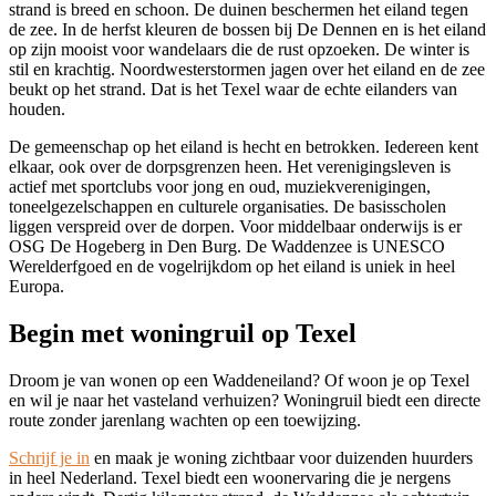
strand is breed en schoon. De duinen beschermen het eiland tegen
de zee. In de herfst kleuren de bossen bij De Dennen en is het eiland
op zijn mooist voor wandelaars die de rust opzoeken. De winter is
stil en krachtig. Noordwesterstormen jagen over het eiland en de zee
beukt op het strand. Dat is het Texel waar de echte eilanders van
houden.
De gemeenschap op het eiland is hecht en betrokken. Iedereen kent
elkaar, ook over de dorpsgrenzen heen. Het verenigingsleven is
actief met sportclubs voor jong en oud, muziekverenigingen,
toneelgezelschappen en culturele organisaties. De basisscholen
liggen verspreid over de dorpen. Voor middelbaar onderwijs is er
OSG De Hogeberg in Den Burg. De Waddenzee is UNESCO
Werelderfgoed en de vogelrijkdom op het eiland is uniek in heel
Europa.
Begin met woningruil op Texel
Droom je van wonen op een Waddeneiland? Of woon je op Texel
en wil je naar het vasteland verhuizen? Woningruil biedt een directe
route zonder jarenlang wachten op een toewijzing.
Schrijf je in
en maak je woning zichtbaar voor duizenden huurders
in heel Nederland. Texel biedt een woonervaring die je nergens