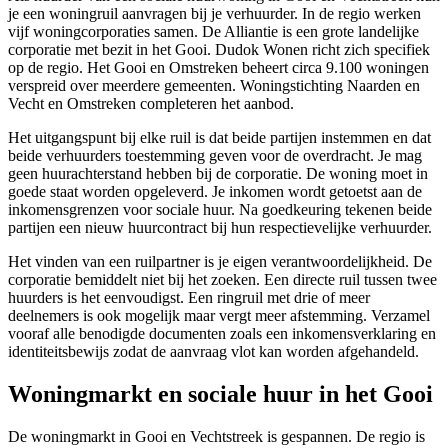
je een woningruil aanvragen bij je verhuurder. In de regio werken
vijf
woningcorporaties
samen.
De Alliantie
is een grote landelijke
corporatie met bezit in het Gooi. Dudok Wonen richt zich specifiek
op de regio. Het Gooi en Omstreken beheert circa 9.100 woningen
verspreid over meerdere gemeenten. Woningstichting Naarden en
Vecht en Omstreken completeren het aanbod.
Het uitgangspunt bij elke ruil is dat beide partijen instemmen en dat
beide verhuurders toestemming geven voor de overdracht. Je mag
geen huurachterstand hebben bij de corporatie. De woning moet in
goede staat worden opgeleverd. Je inkomen wordt getoetst aan de
inkomensgrenzen voor sociale huur. Na goedkeuring tekenen beide
partijen een nieuw huurcontract bij hun respectievelijke verhuurder.
Het vinden van een ruilpartner is je eigen verantwoordelijkheid. De
corporatie bemiddelt niet bij het zoeken. Een directe ruil tussen twee
huurders is het eenvoudigst. Een ringruil met drie of meer
deelnemers is ook mogelijk maar vergt meer afstemming. Verzamel
vooraf alle benodigde documenten zoals een inkomensverklaring en
identiteitsbewijs zodat de aanvraag vlot kan worden afgehandeld.
Woningmarkt en sociale huur in het Gooi
De woningmarkt in Gooi en Vechtstreek is gespannen. De regio is