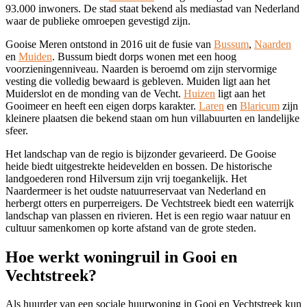
93.000 inwoners. De stad staat bekend als mediastad van Nederland
waar de publieke omroepen gevestigd zijn.
Gooise Meren ontstond in 2016 uit de fusie van
Bussum
,
Naarden
en
Muiden
. Bussum biedt dorps wonen met een hoog
voorzieningenniveau. Naarden is beroemd om zijn stervormige
vesting die volledig bewaard is gebleven. Muiden ligt aan het
Muiderslot en de monding van de Vecht.
Huizen
ligt aan het
Gooimeer en heeft een eigen dorps karakter.
Laren
en
Blaricum
zijn
kleinere plaatsen die bekend staan om hun villabuurten en landelijke
sfeer.
Het landschap van de regio is bijzonder gevarieerd. De Gooise
heide biedt uitgestrekte heidevelden en bossen. De historische
landgoederen rond Hilversum zijn vrij toegankelijk. Het
Naardermeer is het oudste natuurreservaat van Nederland en
herbergt otters en purperreigers. De Vechtstreek biedt een waterrijk
landschap van plassen en rivieren. Het is een regio waar natuur en
cultuur samenkomen op korte afstand van de grote steden.
Hoe werkt woningruil in Gooi en
Vechtstreek?
Als huurder van een sociale huurwoning in Gooi en Vechtstreek kun