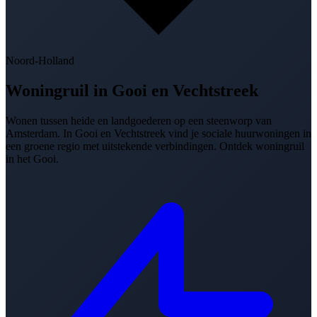
Noord-Holland
Woningruil in
Gooi en Vechtstreek
Wonen tussen heide en landgoederen op een steenworp van
Amsterdam. In Gooi en Vechtstreek vind je sociale huurwoningen in
een groene regio met uitstekende verbindingen. Ontdek woningruil
in het Gooi.