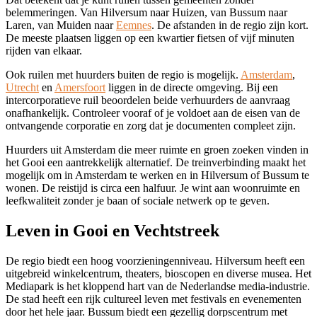
belemmeringen. Van Hilversum naar Huizen, van Bussum naar
Laren, van Muiden naar
Eemnes
. De afstanden in de regio zijn kort.
De meeste plaatsen liggen op een kwartier fietsen of vijf minuten
rijden van elkaar.
Ook ruilen met huurders buiten de regio is mogelijk.
Amsterdam
,
Utrecht
en
Amersfoort
liggen in de directe omgeving. Bij een
intercorporatieve ruil beoordelen beide verhuurders de aanvraag
onafhankelijk. Controleer vooraf of je voldoet aan de eisen van de
ontvangende corporatie en zorg dat je documenten compleet zijn.
Huurders uit Amsterdam die meer ruimte en groen zoeken vinden in
het Gooi een aantrekkelijk alternatief. De treinverbinding maakt het
mogelijk om in Amsterdam te werken en in Hilversum of Bussum te
wonen. De reistijd is circa een halfuur. Je wint aan woonruimte en
leefkwaliteit zonder je baan of sociale netwerk op te geven.
Leven in Gooi en Vechtstreek
De regio biedt een hoog voorzieningenniveau. Hilversum heeft een
uitgebreid winkelcentrum, theaters, bioscopen en diverse musea. Het
Mediapark is het kloppend hart van de Nederlandse media-industrie.
De stad heeft een rijk cultureel leven met festivals en evenementen
door het hele jaar. Bussum biedt een gezellig dorpscentrum met