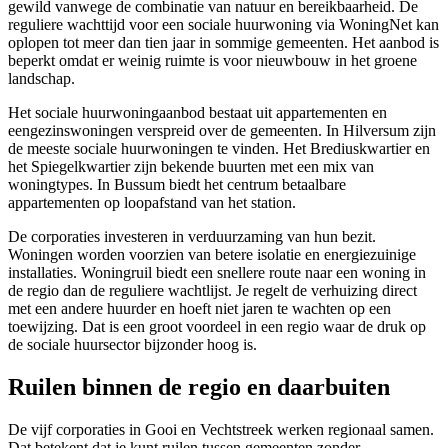
gewild vanwege de combinatie van natuur en bereikbaarheid. De
reguliere wachttijd voor een sociale huurwoning via WoningNet kan
oplopen tot meer dan tien jaar in sommige gemeenten. Het aanbod is
beperkt omdat er weinig ruimte is voor nieuwbouw in het groene
landschap.
Het sociale huurwoningaanbod bestaat uit appartementen en
eengezinswoningen verspreid over de gemeenten. In Hilversum zijn
de meeste sociale huurwoningen te vinden. Het Brediuskwartier en
het Spiegelkwartier zijn bekende buurten met een mix van
woningtypes. In Bussum biedt het centrum betaalbare
appartementen op loopafstand van het station.
De corporaties investeren in verduurzaming van hun bezit.
Woningen worden voorzien van betere isolatie en energiezuinige
installaties. Woningruil biedt een snellere route naar een woning in
de regio dan de reguliere wachtlijst. Je regelt de verhuizing direct
met een andere huurder en hoeft niet jaren te wachten op een
toewijzing. Dat is een groot voordeel in een regio waar de druk op
de sociale huursector bijzonder hoog is.
Ruilen binnen de regio en daarbuiten
De vijf corporaties in Gooi en Vechtstreek werken regionaal samen.
Dat betekent dat je kunt ruilen tussen gemeenten zonder