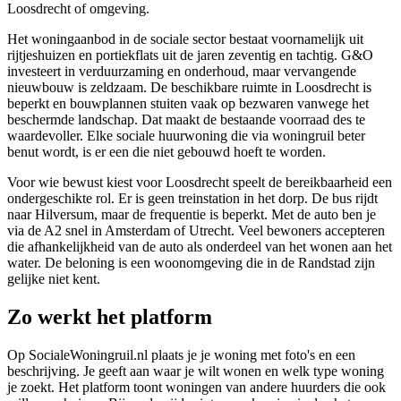
Loosdrecht of omgeving.
Het woningaanbod in de sociale sector bestaat voornamelijk uit
rijtjeshuizen en portiekflats uit de jaren zeventig en tachtig. G&O
investeert in verduurzaming en onderhoud, maar vervangende
nieuwbouw is zeldzaam. De beschikbare ruimte in Loosdrecht is
beperkt en bouwplannen stuiten vaak op bezwaren vanwege het
beschermde landschap. Dat maakt de bestaande voorraad des te
waardevoller. Elke sociale huurwoning die via woningruil beter
benut wordt, is er een die niet gebouwd hoeft te worden.
Voor wie bewust kiest voor Loosdrecht speelt de bereikbaarheid een
ondergeschikte rol. Er is geen treinstation in het dorp. De bus rijdt
naar Hilversum, maar de frequentie is beperkt. Met de auto ben je
via de A2 snel in Amsterdam of
Utrecht
. Veel bewoners accepteren
die afhankelijkheid van de auto als onderdeel van het wonen aan het
water. De beloning is een woonomgeving die in de Randstad zijn
gelijke niet kent.
Zo werkt het platform
Op SocialeWoningruil.nl plaats je je woning met foto's en een
beschrijving. Je geeft aan waar je wilt wonen en welk type woning
je zoekt. Het platform toont woningen van andere huurders die ook