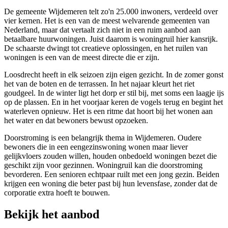
De gemeente Wijdemeren telt zo'n 25.000 inwoners, verdeeld over
vier kernen. Het is een van de meest welvarende gemeenten van
Nederland, maar dat vertaalt zich niet in een ruim aanbod aan
betaalbare huurwoningen. Juist daarom is woningruil hier kansrijk.
De schaarste dwingt tot creatieve oplossingen, en het ruilen van
woningen is een van de meest directe die er zijn.
Loosdrecht heeft in elk seizoen zijn eigen gezicht. In de zomer gonst
het van de boten en de terrassen. In het najaar kleurt het riet
goudgeel. In de winter ligt het dorp er stil bij, met soms een laagje ijs
op de plassen. En in het voorjaar keren de vogels terug en begint het
waterleven opnieuw. Het is een ritme dat hoort bij het wonen aan
het water en dat bewoners bewust opzoeken.
Doorstroming is een belangrijk thema in Wijdemeren. Oudere
bewoners die in een eengezinswoning wonen maar liever
gelijkvloers zouden willen, houden onbedoeld woningen bezet die
geschikt zijn voor gezinnen. Woningruil kan die doorstroming
bevorderen. Een senioren echtpaar ruilt met een jong gezin. Beiden
krijgen een woning die beter past bij hun levensfase, zonder dat de
corporatie extra hoeft te bouwen.
Bekijk het aanbod