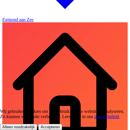
Egmond aan Zee
Wij gebruiken cookies om het gebruik van de website te analyseren.
Zo kunnen we de site verbeteren. Lees meer in ons
privacybeleid
.
Alleen noodzakelijk
Accepteren