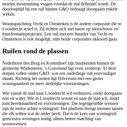
moeten toestemming vragen voordat de ruil definitief wordt. De
doorlooptijd bij een ruil binnen G&O bedraagt doorgaans enkele
weken.
Woningstichting Vecht en Omstreken is de andere corporatie die in
Loosdrecht actief is. Zij richten zich met name op nieuwbouw en
transformatieprojecten. Een ruil met een huurder van Vecht en
Omstreken is ook mogelijk, mits beide corporaties akkoord gaan.
Ruilen rond de plassen
Nederhorst den Berg
en Kortenhoef zijn buurkernen binnen de
gemeente Wijdemeren. 's-Graveland ligt even verderop. Al deze
dorpen vallen onder G&O, wat een onderlinge ruil eenvoudiger
maakt. Richting het oosten ligt Hilversum met een groter
woningaanbod en meer stedelijke voorzieningen.
Wie vanuit de stad naar Loosdrecht wil verhuizen, zoekt doorgaans
rust en water. Wie in Loosdrecht woont en naar de stad wil, zoekt
juist bereikbaarheid en voorzieningen. Die tegengestelde wensen
zijn de motor achter
woningruil
. Het platform brengt mensen samen
die elk willen wat de ander heeft. Dat is de kern van woningruil:
geen extra woningen nodig, alleen betere matching van
woonwensen.