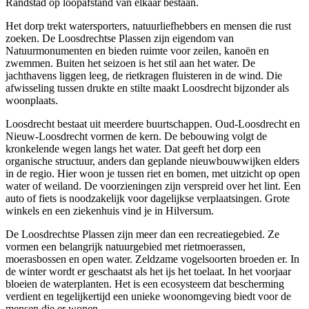
Randstad op loopafstand van elkaar bestaan.
Het dorp trekt watersporters, natuurliefhebbers en mensen die rust
zoeken. De Loosdrechtse Plassen zijn eigendom van
Natuurmonumenten en bieden ruimte voor zeilen, kanoën en
zwemmen. Buiten het seizoen is het stil aan het water. De
jachthavens liggen leeg, de rietkragen fluisteren in de wind. Die
afwisseling tussen drukte en stilte maakt Loosdrecht bijzonder als
woonplaats.
Loosdrecht bestaat uit meerdere buurtschappen. Oud-Loosdrecht en
Nieuw-Loosdrecht vormen de kern. De bebouwing volgt de
kronkelende wegen langs het water. Dat geeft het dorp een
organische structuur, anders dan geplande nieuwbouwwijken elders
in de regio. Hier woon je tussen riet en bomen, met uitzicht op open
water of weiland. De voorzieningen zijn verspreid over het lint. Een
auto of fiets is noodzakelijk voor dagelijkse verplaatsingen. Grote
winkels en een ziekenhuis vind je in Hilversum.
De Loosdrechtse Plassen zijn meer dan een recreatiegebied. Ze
vormen een belangrijk natuurgebied met rietmoerassen,
moerasbossen en open water. Zeldzame vogelsoorten broeden er. In
de winter wordt er geschaatst als het ijs het toelaat. In het voorjaar
bloeien de waterplanten. Het is een ecosysteem dat bescherming
verdient en tegelijkertijd een unieke woonomgeving biedt voor de
mensen die er wonen.