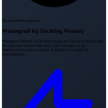
Via SocialeWoningruil.nl
Woningruil bij
Stichting Woontij
Woningruil Woontij: ruil je huurwoning op Texel of in Den Helder.
De corporatie beheert meer dan 2.300 woningen op het
Waddeneiland en het vasteland. Schrijf je in en ontdek de
mogelijkheden.