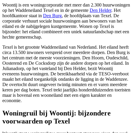
Woontij is een woningcorporatie met meer dan 2.300 huurwoningen
op het Waddeneiland
Texel
en in de gemeente
Den Helder
. Het
hoofdkantoor staat in
Den Burg
, de hoofdplaats van Texel. De
corporatie verhuurt sociale huurwoningen aan bewoners van het
eiland en de nabijgelegen kustgemeente. Wonen op Texel is
bijzonder: het eiland combineert een uniek natuurlandschap met een
hechte gemeenschap.
Texel is het grootste Waddeneiland van Nederland. Het eiland heeft
circa 13.500 inwoners verspreid over meerdere dorpen. Den Burg is
het centrum met de meeste voorzieningen.
Den Hoorn
, Oudeschild,
Oosterend en De Cocksdorp zijn de andere dorpen op het eiland. In
Julianadorp
, op het vasteland bij Den Helder, bezit Woontij
eveneens huurwoningen. De bereikbaarheid via de TESO-veerboot
maakt het eiland toegankelijk ondanks de ligging in de Waddenzee.
De overtocht duurt ongeveer twintig minuten en er varen meerdere
keren per dag boten. Texel trekt jaarlijks honderdduizenden toeristen
maar is bovenal een wooneiland met een eigen karakter en
economie.
Woningruil bij Woontij: bijzondere
voorwaarden op Texel