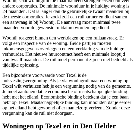
Woontij staat woningruil toe maar hanteert strengere eisen dan veel
andere corporaties. De minimale woonduur in je huidige woning is
24 maanden. Dat is langer dan de gebruikelijke twaalf maanden bij
de meeste corporaties. Je zoekt zelf een ruilpartner en dient samen
een aanvraag in bij Woontij. De aanvraag moet minimaal twee
maanden voor de gewenste rulidatum worden ingediend.
Woontij reageert binnen tien werkdagen op een ruilaanvraag. Er
volgt een inspectie van de woning. Beide partijen moeten
inkomensgegevens overleggen en een verklaring van de huidige
verhuurder. Het nieuwe huurcontract heeft een minimale looptijd
van twaalf maanden. De ruil moet permanent zijn en niet bedoeld als
tijdelijke oplossing.
Een bijzondere voorwaarde voor Texel is de
huisvestingsvergunning. Als je via woningruil naar een woning op
Texel wilt verhuizen heb je een vergunning nodig van de gemeente.
Je moet aantonen dat je economische of maatschappelijke binding
hebt met het eiland. Economische binding betekent dat je een baan
hebt op Texel. Maatschappelijke binding kan inhouden dat je eerder
op het eiland hebt gewoond of er mantelzorg verleent. Zonder deze
vergunning kan de ruil niet doorgaan.
Woningen op Texel en in Den Helder