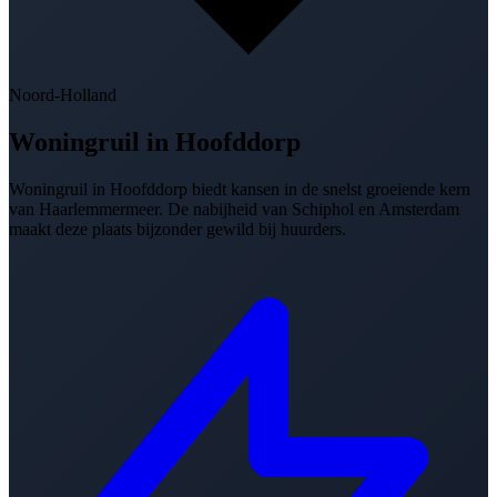
Noord-Holland
Woningruil in
Hoofddorp
Woningruil in Hoofddorp biedt kansen in de snelst groeiende kern
van Haarlemmermeer. De nabijheid van Schiphol en Amsterdam
maakt deze plaats bijzonder gewild bij huurders.