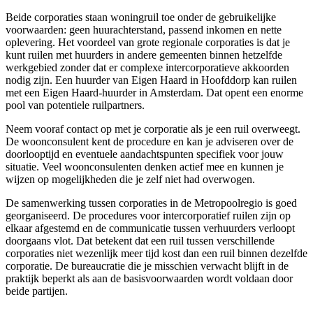
Beide corporaties staan woningruil toe onder de gebruikelijke
voorwaarden: geen huurachterstand, passend inkomen en nette
oplevering. Het voordeel van grote regionale corporaties is dat je
kunt ruilen met huurders in andere gemeenten binnen hetzelfde
werkgebied zonder dat er complexe intercorporatieve akkoorden
nodig zijn. Een huurder van Eigen Haard in Hoofddorp kan ruilen
met een Eigen Haard-huurder in Amsterdam. Dat opent een enorme
pool van potentiele ruilpartners.
Neem vooraf contact op met je corporatie als je een ruil overweegt.
De woonconsulent kent de procedure en kan je adviseren over de
doorlooptijd en eventuele aandachtspunten specifiek voor jouw
situatie. Veel woonconsulenten denken actief mee en kunnen je
wijzen op mogelijkheden die je zelf niet had overwogen.
De samenwerking tussen corporaties in de Metropoolregio is goed
georganiseerd. De procedures voor intercorporatief ruilen zijn op
elkaar afgestemd en de communicatie tussen verhuurders verloopt
doorgaans vlot. Dat betekent dat een ruil tussen verschillende
corporaties niet wezenlijk meer tijd kost dan een ruil binnen dezelfde
corporatie. De bureaucratie die je misschien verwacht blijft in de
praktijk beperkt als aan de basisvoorwaarden wordt voldaan door
beide partijen.