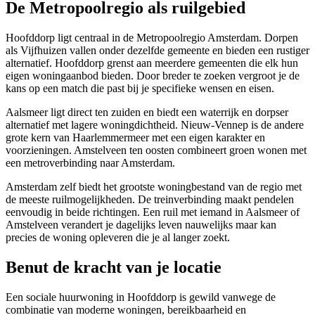
De Metropoolregio als ruilgebied
Hoofddorp ligt centraal in de Metropoolregio Amsterdam. Dorpen
als
Vijfhuizen
vallen onder dezelfde gemeente en bieden een rustiger
alternatief. Hoofddorp grenst aan meerdere gemeenten die elk hun
eigen woningaanbod bieden. Door breder te zoeken vergroot je de
kans op een match die past bij je specifieke wensen en eisen.
Aalsmeer
ligt direct ten zuiden en biedt een waterrijk en dorpser
alternatief met lagere woningdichtheid.
Nieuw-Vennep
is de andere
grote kern van Haarlemmermeer met een eigen karakter en
voorzieningen.
Amstelveen
ten oosten combineert groen wonen met
een metroverbinding naar Amsterdam.
Amsterdam zelf biedt het grootste woningbestand van de regio met
de meeste ruilmogelijkheden. De treinverbinding maakt pendelen
eenvoudig in beide richtingen. Een ruil met iemand in Aalsmeer of
Amstelveen verandert je dagelijks leven nauwelijks maar kan
precies de woning opleveren die je al langer zoekt.
Benut de kracht van je locatie
Een sociale huurwoning in Hoofddorp is gewild vanwege de
combinatie van moderne woningen, bereikbaarheid en