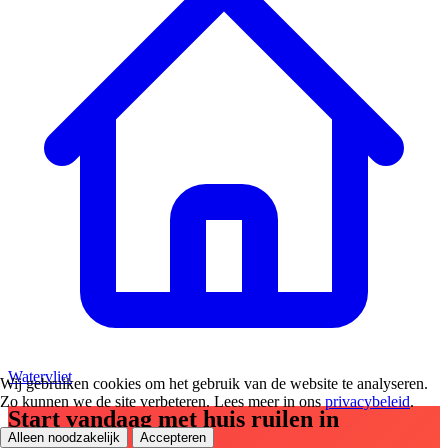
Watervliet
Wij gebruiken cookies om het gebruik van de website te analyseren.
Zo kunnen we de site verbeteren. Lees meer in ons
privacybeleid
.
Start vandaag met huis ruilen in
Alleen noodzakelijk
Accepteren
Hoofddorp