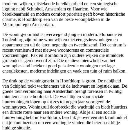
moderne wijken, uitstekende bereikbaarheid en een strategische
ligging nabij Schiphol,
Amsterdam
en
Haarlem
. Voor wie
bereikbaarheid en modern comfort prioriteit geeft boven historische
charme, is Hoofddorp een van de beste woonplekken in de
Metropoolregio Amsterdam.
De woningvoorraad is overwegend jong en modern. Floriande en
Toolenburg zijn ruime woonwijken met eengezinswoningen en
appartementen uit de jaren negentig en tweeduizend. Het centrum is
recent vernieuwd met nieuwe woontorens en commerciele
voorzieningen. Pax en Bornholm zijn oudere wijken die inmiddels
grotendeels gerenoveerd zijn. Die relatieve nieuwheid van het
woningbestand betekent goed geisoleerde woningen met lage
energiekosten, moderne indelingen en vaak een tuin of ruim balkon.
De druk op de woningmarkt in Hoofddorp is groot. De nabijheid
van Schiphol trekt werknemers uit de luchtvaart en logistiek aan. De
goede treinverbinding naar Amsterdam brengt forensen in twintig
minuten naar de hoofdstad. De wachttijden voor sociale
huurwoningen lopen op tot zes tot negen jaar voor gewilde
woningtypes. Woningruil doorbreekt die wachttijd en biedt huurders
een directe route naar een andere woning. Als je al een sociale
huurwoning hebt in Hoofddorp, beschik je over een sterk ruilmiddel
dat je kunt inzetten om een woning te vinden die beter past bij je
huidige situatie.