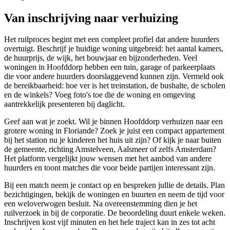
Van inschrijving naar verhuizing
Het ruilproces begint met een compleet profiel dat andere huurders
overtuigt. Beschrijf je huidige woning uitgebreid: het aantal kamers,
de huurprijs, de wijk, het bouwjaar en bijzonderheden. Veel
woningen in Hoofddorp hebben een tuin, garage of parkeerplaats
die voor andere huurders doorslaggevend kunnen zijn. Vermeld ook
de bereikbaarheid: hoe ver is het treinstation, de bushalte, de scholen
en de winkels? Voeg foto's toe die de woning en omgeving
aantrekkelijk presenteren bij daglicht.
Geef aan wat je zoekt. Wil je binnen Hoofddorp verhuizen naar een
grotere woning in Floriande? Zoek je juist een compact appartement
bij het station nu je kinderen het huis uit zijn? Of kijk je naar buiten
de gemeente, richting Amstelveen, Aalsmeer of zelfs Amsterdam?
Het platform vergelijkt jouw wensen met het aanbod van andere
huurders en toont matches die voor beide partijen interessant zijn.
Bij een match neem je contact op en bespreken jullie de details. Plan
bezichtigingen, bekijk de woningen en buurten en neem de tijd voor
een weloverwogen besluit. Na overeenstemming dien je het
ruilverzoek in bij de corporatie. De beoordeling duurt enkele weken.
Inschrijven kost vijf minuten en het hele traject kan in zes tot acht