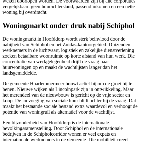
weken doorlopen worden. De voorwaarden zijn bij alle corporaties
vergelijkbaar: geen huurachterstand, passend inkomen en een nette
woning bij overdracht.
Woningmarkt onder druk nabij Schiphol
De woningmarkt in Hoofddorp wordt sterk beinvloed door de
nabijheid van Schiphol en het Zuidas-kantoorgebied. Duizenden
werknemers in de luchtvaart, logistiek en zakelijke dienstverlening
zoeken betaalbare woonruimte op korte afstand van hun werk. Die
concentratie van werkgelegenheid drijft de vraag naar
huurwoningen op en maakt de wachtlijsten langer dan het
landsgemiddelde.
De gemeente Haarlemmermeer bouwt actief bij om de groei bij te
benen. Nieuwe wijken als Lincolnpark zijn in ontwikkeling. Maar
het merendeel van de nieuwbouw is gericht op de vrije sector en
koop. De toevoeging van sociale huur blijft achter bij de vraag. Dat
maakt het bestaande sociale bestand extra waardevol en verhoogt de
potentie van
woningruil
als alternatief voor de wachtlijst.
Een bijzonderheid van Hoofddorp is de internationale
bevolkingssamenstelling. Door Schiphol en de internationale
bedrijven in de Schipholcorridor wonen er veel expats en
internationale werknemers in de gemeente. Die mobiliteit creert