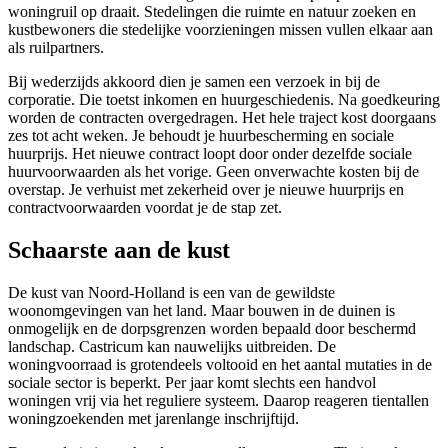
woningruil
op draait. Stedelingen die ruimte en natuur zoeken en
kustbewoners die stedelijke voorzieningen missen vullen elkaar aan
als ruilpartners.
Bij wederzijds akkoord dien je samen een verzoek in bij de
corporatie. Die toetst inkomen en huurgeschiedenis. Na goedkeuring
worden de contracten overgedragen. Het hele traject kost doorgaans
zes tot acht weken. Je behoudt je huurbescherming en sociale
huurprijs. Het nieuwe contract loopt door onder dezelfde sociale
huurvoorwaarden als het vorige. Geen onverwachte kosten bij de
overstap. Je verhuist met zekerheid over je nieuwe huurprijs en
contractvoorwaarden voordat je de stap zet.
Schaarste aan de kust
De kust van Noord-Holland is een van de gewildste
woonomgevingen van het land. Maar bouwen in de duinen is
onmogelijk en de dorpsgrenzen worden bepaald door beschermd
landschap. Castricum kan nauwelijks uitbreiden. De
woningvoorraad is grotendeels voltooid en het aantal mutaties in de
sociale sector is beperkt. Per jaar komt slechts een handvol
woningen vrij via het reguliere systeem. Daarop reageren tientallen
woningzoekenden met jarenlange inschrijftijd.