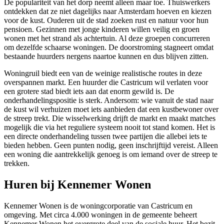
De populariteit van het dorp neemt alleen maar toe. Thuiswerkers
ontdekken dat ze niet dagelijks naar Amsterdam hoeven en kiezen
voor de kust. Ouderen uit de stad zoeken rust en natuur voor hun
pensioen. Gezinnen met jonge kinderen willen veilig en groen
wonen met het strand als achtertuin. Al deze groepen concurreren
om dezelfde schaarse woningen. De doorstroming stagneert omdat
bestaande huurders nergens naartoe kunnen en dus blijven zitten.
Woningruil biedt een van de weinige realistische routes in deze
overspannen markt. Een huurder die Castricum wil verlaten voor
een grotere stad biedt iets aan dat enorm gewild is. De
onderhandelingspositie is sterk. Andersom: wie vanuit de stad naar
de kust wil verhuizen moet iets aanbieden dat een kustbewoner over
de streep trekt. Die wisselwerking drijft de markt en maakt matches
mogelijk die via het reguliere systeem nooit tot stand komen. Het is
een directe onderhandeling tussen twee partijen die allebei iets te
bieden hebben. Geen punten nodig, geen inschrijftijd vereist. Alleen
een woning die aantrekkelijk genoeg is om iemand over de streep te
trekken.
Huren bij Kennemer Wonen
Kennemer Wonen is de
woningcorporatie
van Castricum en
omgeving. Met circa 4.000 woningen in de gemeente beheert
Kennemer Wonen het overgrote deel van de sociale huur. Het bezit