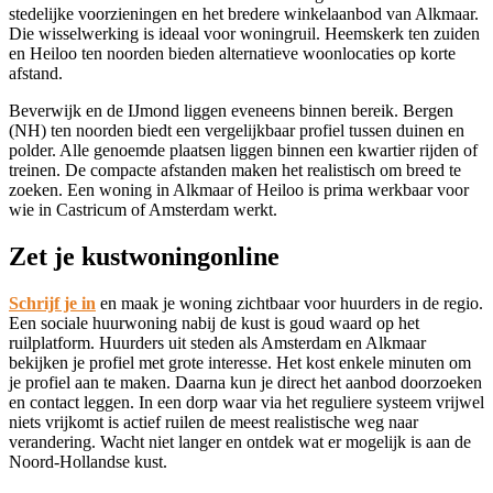
stedelijke voorzieningen en het bredere winkelaanbod van Alkmaar.
Die wisselwerking is ideaal voor woningruil.
Heemskerk
ten zuiden
en
Heiloo
ten noorden bieden alternatieve woonlocaties op korte
afstand.
Beverwijk
en de IJmond liggen eveneens binnen bereik.
Bergen
(NH)
ten noorden biedt een vergelijkbaar profiel tussen duinen en
polder. Alle genoemde plaatsen liggen binnen een kwartier rijden of
treinen. De compacte afstanden maken het realistisch om breed te
zoeken. Een woning in Alkmaar of Heiloo is prima werkbaar voor
wie in Castricum of Amsterdam werkt.
Zet je kustwoningonline
Schrijf je in
en maak je woning zichtbaar voor huurders in de regio.
Een sociale huurwoning nabij de kust is goud waard op het
ruilplatform. Huurders uit steden als Amsterdam en Alkmaar
bekijken je profiel met grote interesse. Het kost enkele minuten om
je profiel aan te maken. Daarna kun je direct het aanbod doorzoeken
en contact leggen. In een dorp waar via het reguliere systeem vrijwel
niets vrijkomt is actief ruilen de meest realistische weg naar
verandering. Wacht niet langer en ontdek wat er mogelijk is aan de
Noord-Hollandse kust.