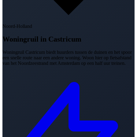
Noord-Holland
Woningruil in
Castricum
Woningruil Castricum biedt huurders tussen de duinen en het spoor
een snelle route naar een andere woning. Woon hier op fietsafstand
van het Noordzeestrand met Amsterdam op een half uur treinen.