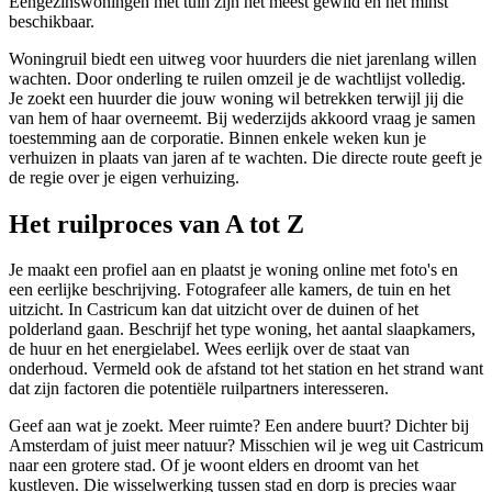
Eengezinswoningen met tuin zijn het meest gewild en het minst
beschikbaar.
Woningruil biedt een uitweg voor huurders die niet jarenlang willen
wachten. Door onderling te ruilen omzeil je de wachtlijst volledig.
Je zoekt een huurder die jouw woning wil betrekken terwijl jij die
van hem of haar overneemt. Bij wederzijds akkoord vraag je samen
toestemming aan de corporatie. Binnen enkele weken kun je
verhuizen in plaats van jaren af te wachten. Die directe route geeft je
de regie over je eigen verhuizing.
Het ruilproces van A tot Z
Je maakt een profiel aan en plaatst je woning online met foto's en
een eerlijke beschrijving. Fotografeer alle kamers, de tuin en het
uitzicht. In Castricum kan dat uitzicht over de duinen of het
polderland gaan. Beschrijf het type woning, het aantal slaapkamers,
de huur en het energielabel. Wees eerlijk over de staat van
onderhoud. Vermeld ook de afstand tot het station en het strand want
dat zijn factoren die potentiële ruilpartners interesseren.
Geef aan wat je zoekt. Meer ruimte? Een andere buurt? Dichter bij
Amsterdam of juist meer natuur? Misschien wil je weg uit Castricum
naar een grotere stad. Of je woont elders en droomt van het
kustleven. Die wisselwerking tussen stad en dorp is precies waar