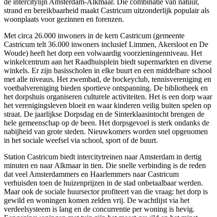
de intercitylijn
Amsterdam
-Alkmaar. Die combinatie van natuur,
strand en bereikbaarheid maakt Castricum uitzonderlijk populair als
woonplaats voor gezinnen en forenzen.
Met circa 26.000 inwoners in de kern Castricum (gemeente
Castricum telt 36.000 inwoners inclusief Limmen,
Akersloot
en De
Woude) heeft het dorp een volwaardig voorzieningenniveau. Het
winkelcentrum aan het Raadhuisplein biedt supermarkten en diverse
winkels. Er zijn basisscholen in elke buurt en een middelbare school
met alle niveaus. Het zwembad, de hockeyclub, tennisvereniging en
voetbalvereniging bieden sportieve ontspanning. De bibliotheek en
het dorpshuis organiseren culturele activiteiten. Het is een dorp waar
het verenigingsleven bloeit en waar kinderen veilig buiten spelen op
straat. De jaarlijkse Dorpsdag en de Sinterklaasintocht brengen de
hele gemeenschap op de been. Het dorpsgevoel is sterk ondanks de
nabijheid van grote steden. Nieuwkomers worden snel opgenomen
in het sociale weefsel via school, sport of de buurt.
Station Castricum biedt intercitytreinen naar Amsterdam in dertig
minuten en naar Alkmaar in tien. Die snelle verbinding is de reden
dat veel Amsterdammers en Haarlemmers naar Castricum
verhuisden toen de huizenprijzen in de stad onbetaalbaar werden.
Maar ook de sociale huursector profiteert van die vraag: het dorp is
gewild en woningen komen zelden vrij. De wachtlijst via het
verdeelsysteem is lang en de concurrentie per woning is hevig.