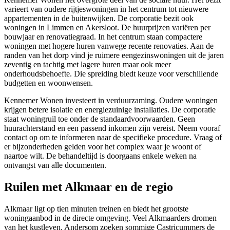
varieert van oudere rijtjeswoningen in het centrum tot nieuwere
appartementen in de buitenwijken. De corporatie bezit ook
woningen in Limmen en Akersloot. De huurprijzen variëren per
bouwjaar en renovatiegraad. In het centrum staan compactere
woningen met hogere huren vanwege recente renovaties. Aan de
randen van het dorp vind je ruimere eengezinswoningen uit de jaren
zeventig en tachtig met lagere huren maar ook meer
onderhoudsbehoefte. Die spreiding biedt keuze voor verschillende
budgetten en woonwensen.
Kennemer Wonen investeert in verduurzaming. Oudere woningen
krijgen betere isolatie en energiezuinige installaties. De corporatie
staat woningruil toe onder de standaardvoorwaarden. Geen
huurachterstand en een passend inkomen zijn vereist. Neem vooraf
contact op om te informeren naar de specifieke procedure. Vraag of
er bijzonderheden gelden voor het complex waar je woont of
naartoe wilt. De behandeltijd is doorgaans enkele weken na
ontvangst van alle documenten.
Ruilen met Alkmaar en de regio
Alkmaar
ligt op tien minuten treinen en biedt het grootste
woningaanbod in de directe omgeving. Veel Alkmaarders dromen
van het kustleven. Andersom zoeken sommige Castricummers de