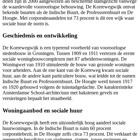
delen zijn in 2000 aangewezen als beschermd stadsgezicht vanwege
de waardevolle vooroorlogse bebouwing. De Korrewegwijk omvat
bekende buurten als de Indische Buurt, de Professorenbuurt en De
Hoogte. Met corporatieaandelen tot 73 procent is dit een wijk waar
sociale huur de norm is.
Geschiedenis en ontwikkeling
De Korrewegwijk is een typerend voorbeeld van vooroorlogse
stedenbouw in Groningen. Tussen 1909 en 1911 verrezen de eerste
sociale woningbouwcomplexen met 87 arbeiderswoningen. De
Woningwet van 1910 stimuleerde de bouw van gezonde woningen
voor arbeiders. Aan de ene kant van de Korreweg kwam sociale
huur, aan de andere kant particuliere bouw, wat leidde tot de namen
Indische Buurt en Professorenbuurt. De Hoogte werd tussen 1917
en 1920 gebouwd volgens de tuinstadgedachte. De karakteristieke
Amsterdamse School-architectuur met bakstenen gevels en
versieringen bepaalt het straatbeeld.
Woningaanbod en sociale huur
De Korrewegwijk heeft een uitzonderlijk hoog aandeel sociale
huurwoningen. In de Indische Buurt is ruim 60 procent
corporatiebezit, in De Hoogte zelfs circa 73 procent. Dit verklaart de
gemengde bevolking van studenten, starters, jonge gezinnen en