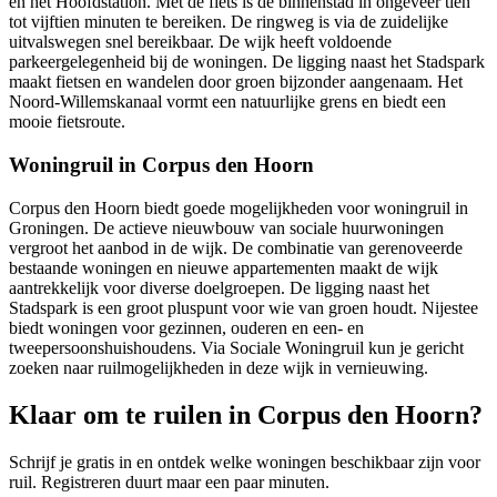
en het Hoofdstation. Met de fiets is de binnenstad in ongeveer tien
tot vijftien minuten te bereiken. De ringweg is via de zuidelijke
uitvalswegen snel bereikbaar. De wijk heeft voldoende
parkeergelegenheid bij de woningen. De ligging naast het Stadspark
maakt fietsen en wandelen door groen bijzonder aangenaam. Het
Noord-Willemskanaal vormt een natuurlijke grens en biedt een
mooie fietsroute.
Woningruil in Corpus den Hoorn
Corpus den Hoorn biedt goede mogelijkheden voor woningruil in
Groningen. De actieve nieuwbouw van sociale huurwoningen
vergroot het aanbod in de wijk. De combinatie van gerenoveerde
bestaande woningen en nieuwe appartementen maakt de wijk
aantrekkelijk voor diverse doelgroepen. De ligging naast het
Stadspark is een groot pluspunt voor wie van groen houdt. Nijestee
biedt woningen voor gezinnen, ouderen en een- en
tweepersoonshuishoudens. Via Sociale
Woningruil
kun je gericht
zoeken naar ruilmogelijkheden in deze wijk in vernieuwing.
Klaar om te ruilen in Corpus den Hoorn?
Schrijf je gratis in en ontdek welke woningen beschikbaar zijn voor
ruil. Registreren duurt maar een paar minuten.