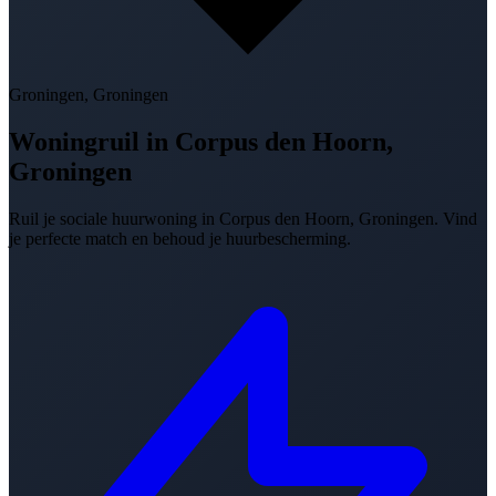
Groningen, Groningen
Woningruil in
Corpus den Hoorn,
Groningen
Ruil je sociale huurwoning in Corpus den Hoorn, Groningen. Vind
je perfecte match en behoud je huurbescherming.