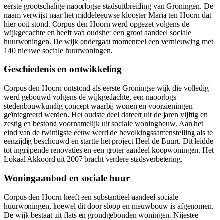
eerste grootschalige naoorlogse stadsuitbreiding van Groningen. De
naam verwijst naar het middeleeuwse klooster Maria ten Hoorn dat
hier ooit stond. Corpus den Hoorn werd opgezet volgens de
wijkgedachte en heeft van oudsher een groot aandeel sociale
huurwoningen. De wijk ondergaat momenteel een vernieuwing met
140 nieuwe sociale huurwoningen.
Geschiedenis en ontwikkeling
Corpus den Hoorn ontstond als eerste Groningse wijk die volledig
werd gebouwd volgens de wijkgedachte, een naoorlogs
stedenbouwkundig concept waarbij wonen en voorzieningen
geïntegreerd werden. Het oudste deel dateert uit de jaren vijftig en
zestig en bestond voornamelijk uit sociale woningbouw. Aan het
eind van de twintigste eeuw werd de bevolkingssamenstelling als te
eenzijdig beschouwd en startte het project Heel de Buurt. Dit leidde
tot ingrijpende renovaties en een groter aandeel koopwoningen. Het
Lokaal Akkoord uit 2007 bracht verdere stadsverbetering.
Woningaanbod en sociale huur
Corpus den Hoorn heeft een substantieel aandeel sociale
huurwoningen, hoewel dit door sloop en nieuwbouw is afgenomen.
De wijk bestaat uit flats en grondgebonden woningen.
Nijestee