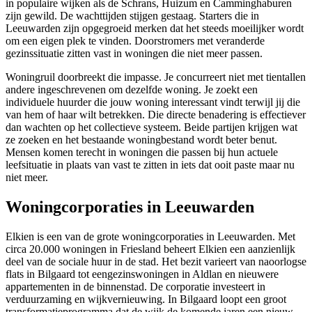
in populaire wijken als de Schrans, Huizum en Camminghaburen
zijn gewild. De wachttijden stijgen gestaag. Starters die in
Leeuwarden zijn opgegroeid merken dat het steeds moeilijker wordt
om een eigen plek te vinden. Doorstromers met veranderde
gezinssituatie zitten vast in woningen die niet meer passen.
Woningruil doorbreekt die impasse. Je concurreert niet met tientallen
andere ingeschrevenen om dezelfde woning. Je zoekt een
individuele huurder die jouw woning interessant vindt terwijl jij die
van hem of haar wilt betrekken. Die directe benadering is effectiever
dan wachten op het collectieve systeem. Beide partijen krijgen wat
ze zoeken en het bestaande woningbestand wordt beter benut.
Mensen komen terecht in woningen die passen bij hun actuele
leefsituatie in plaats van vast te zitten in iets dat ooit paste maar nu
niet meer.
Woningcorporaties in Leeuwarden
Elkien
is een van de grote woningcorporaties in Leeuwarden. Met
circa 20.000 woningen in Friesland beheert Elkien een aanzienlijk
deel van de sociale huur in de stad. Het bezit varieert van naoorlogse
flats in Bilgaard tot eengezinswoningen in Aldlan en nieuwere
appartementen in de binnenstad. De corporatie investeert in
verduurzaming en wijkvernieuwing. In Bilgaard loopt een groot
transformatieprogramma dat de wijk de komende jaren een nieuw