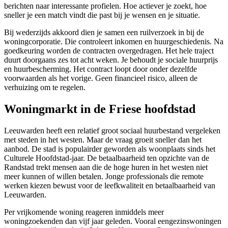
berichten naar interessante profielen. Hoe actiever je zoekt, hoe
sneller je een match vindt die past bij je wensen en je situatie.
Bij wederzijds akkoord dien je samen een ruilverzoek in bij de
woningcorporatie
. Die controleert inkomen en huurgeschiedenis. Na
goedkeuring worden de contracten overgedragen. Het hele traject
duurt doorgaans zes tot acht weken. Je behoudt je sociale huurprijs
en huurbescherming. Het contract loopt door onder dezelfde
voorwaarden als het vorige. Geen financieel risico, alleen de
verhuizing om te regelen.
Woningmarkt in de Friese hoofdstad
Leeuwarden heeft een relatief groot sociaal huurbestand vergeleken
met steden in het westen. Maar de vraag groeit sneller dan het
aanbod. De stad is populairder geworden als woonplaats sinds het
Culturele Hoofdstad-jaar. De betaalbaarheid ten opzichte van de
Randstad trekt mensen aan die de hoge huren in het westen niet
meer kunnen of willen betalen. Jonge professionals die remote
werken kiezen bewust voor de leefkwaliteit en betaalbaarheid van
Leeuwarden.
Per vrijkomende woning reageren inmiddels meer
woningzoekenden dan vijf jaar geleden. Vooral eengezinswoningen