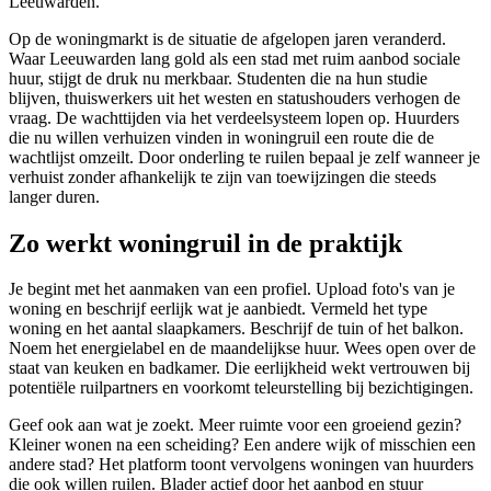
Leeuwarden.
Op de woningmarkt is de situatie de afgelopen jaren veranderd.
Waar Leeuwarden lang gold als een stad met ruim aanbod sociale
huur, stijgt de druk nu merkbaar. Studenten die na hun studie
blijven, thuiswerkers uit het westen en statushouders verhogen de
vraag. De wachttijden via het verdeelsysteem lopen op. Huurders
die nu willen verhuizen vinden in
woningruil
een route die de
wachtlijst omzeilt. Door onderling te ruilen bepaal je zelf wanneer je
verhuist zonder afhankelijk te zijn van toewijzingen die steeds
langer duren.
Zo werkt woningruil in de praktijk
Je begint met het aanmaken van een profiel. Upload foto's van je
woning en beschrijf eerlijk wat je aanbiedt. Vermeld het type
woning en het aantal slaapkamers. Beschrijf de tuin of het balkon.
Noem het energielabel en de maandelijkse huur. Wees open over de
staat van keuken en badkamer. Die eerlijkheid wekt vertrouwen bij
potentiële ruilpartners en voorkomt teleurstelling bij bezichtigingen.
Geef ook aan wat je zoekt. Meer ruimte voor een groeiend gezin?
Kleiner wonen na een scheiding? Een andere wijk of misschien een
andere stad? Het platform toont vervolgens woningen van huurders
die ook willen ruilen. Blader actief door het aanbod en stuur