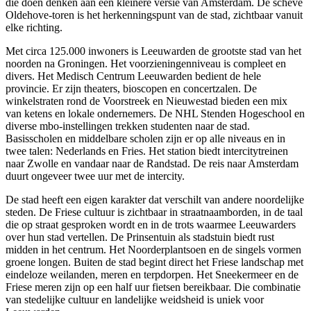
die doen denken aan een kleinere versie van
Amsterdam
. De scheve
Oldehove-toren is het herkenningspunt van de stad, zichtbaar vanuit
elke richting.
Met circa 125.000 inwoners is Leeuwarden de grootste stad van het
noorden na Groningen. Het voorzieningenniveau is compleet en
divers. Het Medisch Centrum Leeuwarden bedient de hele
provincie. Er zijn theaters, bioscopen en concertzalen. De
winkelstraten rond de Voorstreek en Nieuwestad bieden een mix
van ketens en lokale ondernemers. De NHL Stenden Hogeschool en
diverse mbo-instellingen trekken studenten naar de stad.
Basisscholen en middelbare scholen zijn er op alle niveaus en in
twee talen: Nederlands en Fries. Het station biedt intercitytreinen
naar
Zwolle
en vandaar naar de Randstad. De reis naar Amsterdam
duurt ongeveer twee uur met de intercity.
De stad heeft een eigen karakter dat verschilt van andere noordelijke
steden. De Friese cultuur is zichtbaar in straatnaamborden, in de taal
die op straat gesproken wordt en in de trots waarmee Leeuwarders
over hun stad vertellen. De Prinsentuin als stadstuin biedt rust
midden in het centrum. Het Noorderplantsoen en de singels vormen
groene longen. Buiten de stad begint direct het Friese landschap met
eindeloze weilanden, meren en terpdorpen. Het Sneekermeer en de
Friese meren zijn op een half uur fietsen bereikbaar. Die combinatie
van stedelijke cultuur en landelijke weidsheid is uniek voor