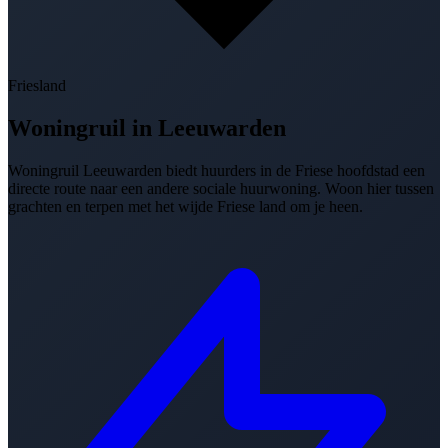
Friesland
Woningruil in
Leeuwarden
Woningruil Leeuwarden biedt huurders in de Friese hoofdstad een
directe route naar een andere sociale huurwoning. Woon hier tussen
grachten en terpen met het wijde Friese land om je heen.