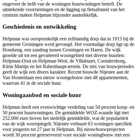
ongeveer de helft van de woningen huurwoningen betreft. De
uitstekende voorzieningen en de ligging op fietsafstand van het
centrum maken Helpman bijzonder aantrekkelijk.
Geschiedenis en ontwikkeling
Helpman was oorspronkelijk een zelfstandig dorp dat in 1915 bij de
gemeente Groningen werd gevoegd. Het voormalige dorp ligt op de
Hondsrug, een zandrug tussen Groningen en
Haren
. De wijk
groeide uit tot een gevarieerd woongebied met diverse buurten:
Helpman-Oost en Helpman-West, de Villabuurt, Coendersborg,
Klein Martijn en het Rabenhaupt-terrein. De mix van bouwperiodes
geeft de wijk een divers karakter. Recent bouwde
Nijestee
aan de
Van Houtenlaan een nieuw woongebouw met 48 appartementen,
waarvan 41 in de sociale huur.
Woningaanbod en sociale huur
Helpman heeft een evenwichtige verdeling van 50 procent koop- en
50 procent huurwoningen. De gemiddelde WOZ-waarde ligt met
252.000 euro boven het stedelijk gemiddelde, wat de populariteit
van de wijk weerspiegelt. Nijestee verhuurt 63 woningen specifiek
voor jongeren tot 27 jaar in Helpman. Bij nieuwbouwprojecten
wordt 30 procent gereserveerd voor sociale woningbouw met een