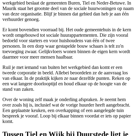
werkgebied beslaat de gemeenten Buren, Tiel en Neder-Betuwe. In
Maurik staat het grootste deel van de sociale huurwoningen op naam
van deze organisatie. Blijf je binnen dat gebied dan heb je aan één
verhuurder genoeg.
Er komt bovendien voorraad bij. Het oude gemeentehuis in de kern
wordt omgebouwd tot sociale huurappartementen. Die zijn vooral
bedoeld voor starters en voor huishoudens van één of twee
personen. In een dorp waar gestapelde bouw schaars is telt zo'n
toevoeging zwaar. Gelijkvloers wonen binnen de eigen kern wordt
daarmee voor meer mensen haalbaar.
Ruil je met iemand van buiten het werkgebied dan komt er een
tweede corporatie in beeld. Allebei beoordelen ze de aanvraag los
van elkaar. In de praktijk kijken ze naar dezelfde punten. Reken op
een wat langere doorlooptijd en houd elkaar op de hoogte van de
stand van zaken.
Over de woning zelf maak je onderling afspraken. Je neemt hem
over zoals hij is, inclusief wat de vorige huurder heeft aangebracht.
Een geplaatste keuken, een overkapping of een aangelegde tuin
bespreek je vooraf. Loop bij elkaar binnen voordat er iets op papier
komt.
Tussen Tiel en Wijk bij Duurstede ligt je