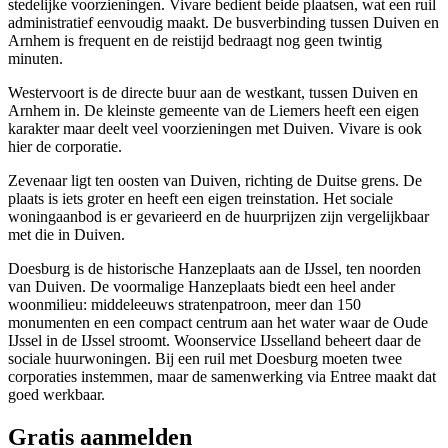
stedelijke voorzieningen. Vivare bedient beide plaatsen, wat een ruil
administratief eenvoudig maakt. De busverbinding tussen Duiven en
Arnhem is frequent en de reistijd bedraagt nog geen twintig
minuten.
Westervoort
is de directe buur aan de westkant, tussen Duiven en
Arnhem in. De kleinste gemeente van de Liemers heeft een eigen
karakter maar deelt veel voorzieningen met Duiven. Vivare is ook
hier de corporatie.
Zevenaar
ligt ten oosten van Duiven, richting de Duitse grens. De
plaats is iets groter en heeft een eigen treinstation. Het sociale
woningaanbod is er gevarieerd en de huurprijzen zijn vergelijkbaar
met die in Duiven.
Doesburg
is de historische Hanzeplaats aan de IJssel, ten noorden
van Duiven. De voormalige Hanzeplaats biedt een heel ander
woonmilieu: middeleeuws stratenpatroon, meer dan 150
monumenten en een compact centrum aan het water waar de Oude
IJssel in de IJssel stroomt.
Woonservice
IJsselland beheert daar de
sociale huurwoningen. Bij een ruil met Doesburg moeten twee
corporaties instemmen, maar de samenwerking via Entree maakt dat
goed werkbaar.
Gratis aanmelden