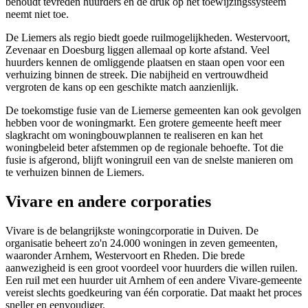
behoudt tevreden huurders en de druk op het toewijzingssysteem
neemt niet toe.
De Liemers als regio biedt goede ruilmogelijkheden. Westervoort,
Zevenaar en Doesburg liggen allemaal op korte afstand. Veel
huurders kennen de omliggende plaatsen en staan open voor een
verhuizing binnen de streek. Die nabijheid en vertrouwdheid
vergroten de kans op een geschikte match aanzienlijk.
De toekomstige fusie van de Liemerse gemeenten kan ook gevolgen
hebben voor de woningmarkt. Een grotere gemeente heeft meer
slagkracht om woningbouwplannen te realiseren en kan het
woningbeleid beter afstemmen op de regionale behoefte. Tot die
fusie is afgerond, blijft woningruil een van de snelste manieren om
te verhuizen binnen de Liemers.
Vivare en andere corporaties
Vivare is de belangrijkste woningcorporatie in Duiven. De
organisatie beheert zo'n 24.000 woningen in zeven gemeenten,
waaronder Arnhem, Westervoort en
Rheden
. Die brede
aanwezigheid is een groot voordeel voor huurders die willen ruilen.
Een ruil met een huurder uit Arnhem of een andere Vivare-gemeente
vereist slechts goedkeuring van één corporatie. Dat maakt het proces
sneller en eenvoudiger.