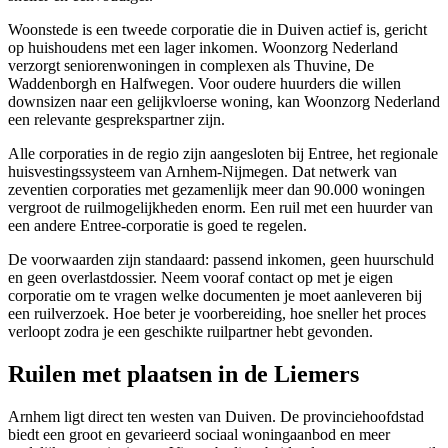
Woonstede
is een tweede corporatie die in Duiven actief is, gericht
op huishoudens met een lager inkomen. Woonzorg Nederland
verzorgt seniorenwoningen in complexen als Thuvine, De
Waddenborgh en Halfwegen. Voor oudere huurders die willen
downsizen naar een gelijkvloerse woning, kan Woonzorg Nederland
een relevante gesprekspartner zijn.
Alle corporaties in de regio zijn aangesloten bij Entree, het regionale
huisvestingssysteem van Arnhem-Nijmegen. Dat netwerk van
zeventien corporaties met gezamenlijk meer dan 90.000 woningen
vergroot de ruilmogelijkheden enorm. Een ruil met een huurder van
een andere Entree-corporatie is goed te regelen.
De voorwaarden zijn standaard: passend inkomen, geen huurschuld
en geen overlastdossier. Neem vooraf contact op met je eigen
corporatie om te vragen welke documenten je moet aanleveren bij
een ruilverzoek. Hoe beter je voorbereiding, hoe sneller het proces
verloopt zodra je een geschikte ruilpartner hebt gevonden.
Ruilen met plaatsen in de Liemers
Arnhem
ligt direct ten westen van Duiven. De provinciehoofdstad
biedt een groot en gevarieerd sociaal woningaanbod en meer