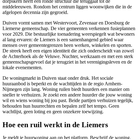
dorpskern heeft een ronde structuur die teruggaat tot de
middeleeuwen. Rondom het centrum liggen woonwijken die in de
afgelopen decennia zijn gegroeid.
Duiven vormt samen met Westervoort, Zevenaar en Doesburg de
Liemerse gemeenschap. De vier gemeenten verkennen fusieplannen
voor 2029. Die bestuurlijke toenadering weerspiegelt wat bewoners
al lang ervaren: de Liemers is een samenhangend gebied waar
mensen over gemeentegrenzen heen werken, winkelen en sporten.
De streek heeft een eigen identiteit die zich onderscheidt van zowel
de Achterhoek als de Veluwe. Nuchter, werkzaam en met een sterk
gemeenschapsgevoel dat je terugziet in het verenigingsleven en de
lokale evenementen.
De woningmarkt in Duiven staat onder druk. Het sociale
huuraanbod is beperkt en de wachttijden in de regio Arnhem-
Nijmegen
zijn lang. Woning ruilen biedt huurders een manier om
sneller te verhuizen. Je zoekt een andere huurder die jouw woning
wil en wiens woning bij jou past. Beide partijen verhuizen tegelijk,
behouden hun huurrechten en bepalen zelf het tempo. Geen
wachtlijst, geen loting en geen onzekere toewijzing.
Hoe een ruil werkt in de Liemers
Je meldt je huurwoning aan op het platform. Beschrijf de woning,