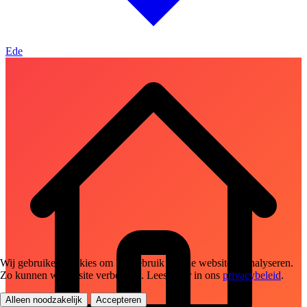
Ede
Wij gebruiken cookies om het gebruik van de website te analyseren.
Zo kunnen we de site verbeteren. Lees meer in ons
privacybeleid
.
Alleen noodzakelijk
Accepteren