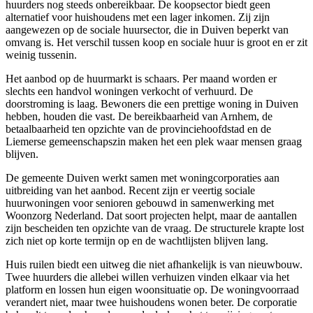
huurders nog steeds onbereikbaar. De koopsector biedt geen
alternatief voor huishoudens met een lager inkomen. Zij zijn
aangewezen op de sociale huursector, die in Duiven beperkt van
omvang is. Het verschil tussen koop en sociale huur is groot en er zit
weinig tussenin.
Het aanbod op de huurmarkt is schaars. Per maand worden er
slechts een handvol woningen verkocht of verhuurd. De
doorstroming is laag. Bewoners die een prettige woning in Duiven
hebben, houden die vast. De bereikbaarheid van Arnhem, de
betaalbaarheid ten opzichte van de provinciehoofdstad en de
Liemerse gemeenschapszin maken het een plek waar mensen graag
blijven.
De gemeente Duiven werkt samen met
woningcorporaties
aan
uitbreiding van het aanbod. Recent zijn er veertig sociale
huurwoningen voor senioren gebouwd in samenwerking met
Woonzorg Nederland. Dat soort projecten helpt, maar de aantallen
zijn bescheiden ten opzichte van de vraag. De structurele krapte lost
zich niet op korte termijn op en de wachtlijsten blijven lang.
Huis ruilen biedt een uitweg die niet afhankelijk is van nieuwbouw.
Twee huurders die allebei willen verhuizen vinden elkaar via het
platform en lossen hun eigen woonsituatie op. De woningvoorraad
verandert niet, maar twee huishoudens wonen beter. De corporatie