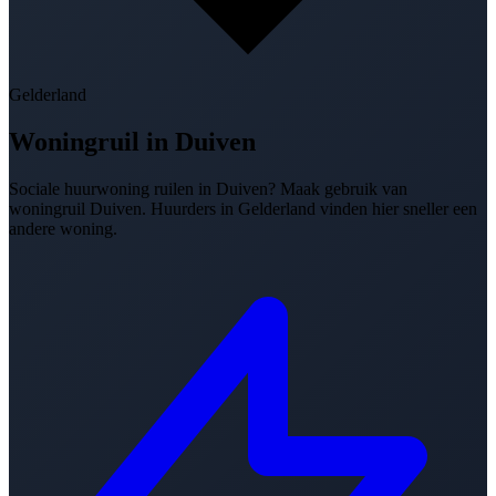
Gelderland
Woningruil in
Duiven
Sociale huurwoning ruilen in Duiven? Maak gebruik van
woningruil Duiven. Huurders in Gelderland vinden hier sneller een
andere woning.