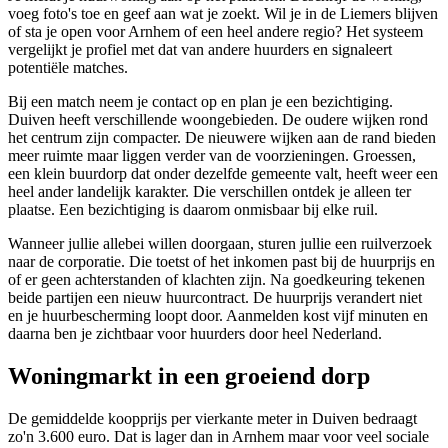
voeg foto's toe en geef aan wat je zoekt. Wil je in de Liemers blijven
of sta je open voor Arnhem of een heel andere regio? Het systeem
vergelijkt je profiel met dat van andere huurders en signaleert
potentiële matches.
Bij een match neem je contact op en plan je een bezichtiging.
Duiven heeft verschillende woongebieden. De oudere wijken rond
het centrum zijn compacter. De nieuwere wijken aan de rand bieden
meer ruimte maar liggen verder van de voorzieningen. Groessen,
een klein buurdorp dat onder dezelfde gemeente valt, heeft weer een
heel ander landelijk karakter. Die verschillen ontdek je alleen ter
plaatse. Een bezichtiging is daarom onmisbaar bij elke ruil.
Wanneer jullie allebei willen doorgaan, sturen jullie een ruilverzoek
naar de corporatie. Die toetst of het inkomen past bij de huurprijs en
of er geen achterstanden of klachten zijn. Na goedkeuring tekenen
beide partijen een nieuw huurcontract. De huurprijs verandert niet
en je huurbescherming loopt door. Aanmelden kost vijf minuten en
daarna ben je zichtbaar voor huurders door heel Nederland.
Woningmarkt in een groeiend dorp
De gemiddelde koopprijs per vierkante meter in Duiven bedraagt
zo'n 3.600 euro. Dat is lager dan in Arnhem maar voor veel sociale