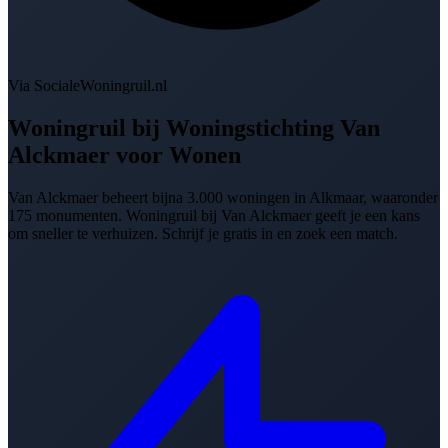
Via SocialeWoningruil.nl
Woningruil bij
Woningstichting Van
Alckmaer voor Wonen
Van Alckmaer beheert bijna 3.000 woningen in Alkmaar, waaronder
175 monumenten. Woningruil bij Van Alckmaer geeft je een kans
om sneller te verhuizen. Schrijf je gratis in en zoek een match.