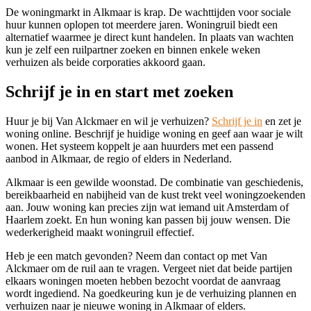
De woningmarkt in Alkmaar is krap. De wachttijden voor sociale
huur kunnen oplopen tot meerdere jaren. Woningruil biedt een
alternatief waarmee je direct kunt handelen. In plaats van wachten
kun je zelf een ruilpartner zoeken en binnen enkele weken
verhuizen als beide corporaties akkoord gaan.
Schrijf je in en start met zoeken
Huur je bij Van Alckmaer en wil je verhuizen?
Schrijf je in
en zet je
woning online. Beschrijf je huidige woning en geef aan waar je wilt
wonen. Het systeem koppelt je aan huurders met een passend
aanbod in Alkmaar, de regio of elders in Nederland.
Alkmaar is een gewilde woonstad. De combinatie van geschiedenis,
bereikbaarheid en nabijheid van de kust trekt veel woningzoekenden
aan. Jouw woning kan precies zijn wat iemand uit Amsterdam of
Haarlem zoekt. En hun woning kan passen bij jouw wensen. Die
wederkerigheid maakt woningruil effectief.
Heb je een match gevonden? Neem dan contact op met Van
Alckmaer om de ruil aan te vragen. Vergeet niet dat beide partijen
elkaars woningen moeten hebben bezocht voordat de aanvraag
wordt ingediend. Na goedkeuring kun je de verhuizing plannen en
verhuizen naar je nieuwe woning in Alkmaar of elders.