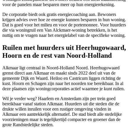
voor de panelen maar besparen meer op hun energierekening.
De corporatie biedt ook gratis energiecoaching aan. Bewoners
krijgen advies over hoe ze energie kunnen besparen in hun woning.
Dat is goed voor het milieu en voor de portemonnee. Voor huurders
die via woningruil een Van Alckmaer-woning betrekken, is het
nuttig om te vragen naar het energielabel van de specifieke woning.
Ruilen met huurders uit Heerhugowaard,
Hoorn en de rest van Noord-Holland
Alkmaar ligt centraal in Noord-Holland Noord.
Heerhugowaard
grenst direct aan Alkmaar en maakt sinds 2022 deel uit van de
gemeente Dijk en Waard.
Heiloo
en
Castricum
liggen richting de
kust.
Hoorn
en
Schagen
zijn naar het noorden toe bereikbaar. In al
deze plaatsen zijn woningcorporaties actief waarmee je kunt ruilen.
Wil je verder weg?
Haarlem
en
Amsterdam
zijn per trein goed
bereikbaar vanaf station Alkmaar. Huurders uit die steden die de
drukte willen inruilen voor een rustiger omgeving vinden in
Alkmaar een aantrekkelijk alternatief. De stad biedt alle stedelijke
voorzieningen maar is tegelijkertijd compacter en groener dan de
grote Randstedelijke steden.