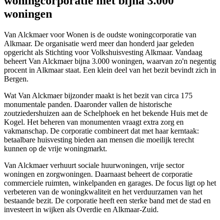
woningcorporatie met bijna 3.000
woningen
Van Alckmaer voor Wonen is de oudste woningcorporatie van
Alkmaar
. De organisatie werd meer dan honderd jaar geleden
opgericht als Stichting voor Volkshuisvesting Alkmaar. Vandaag
beheert Van Alckmaer bijna 3.000 woningen, waarvan zo'n negentig
procent in Alkmaar staat. Een klein deel van het bezit bevindt zich in
Bergen.
Wat Van Alckmaer bijzonder maakt is het bezit van circa 175
monumentale panden. Daaronder vallen de historische
zoutziedershuizen aan de Schelphoek en het bekende Huis met de
Kogel. Het beheren van monumenten vraagt extra zorg en
vakmanschap. De corporatie combineert dat met haar kerntaak:
betaalbare huisvesting bieden aan mensen die moeilijk terecht
kunnen op de vrije woningmarkt.
Van Alckmaer verhuurt sociale huurwoningen, vrije sector
woningen en zorgwoningen. Daarnaast beheert de corporatie
commerciele ruimten, winkelpanden en garages. De focus ligt op het
verbeteren van de woningkwaliteit en het verduurzamen van het
bestaande bezit. De corporatie heeft een sterke band met de stad en
investeert in wijken als Overdie en Alkmaar-Zuid.