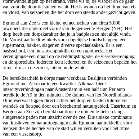
stormwandelingen op het strand, verse vis bij de visboer en de geur
van zout die door de straten waait. Het is wonen op het ritme van eb
en vloed, van seizoenen die het dorp een steeds ander gezicht geven.
Egmond aan Zee is een kleine gemeenschap van circa 5.000
inwoners die onderdeel vormt van de gemeente Bergen (NH). Het
dorp heeft een dorpskarakter dat je in badplaatsen niet altijd vindt.
De Voorstraat biedt winkels voor dagelijkse boodschappen: een
supermarkt, bakker, slager en diverse speciaalzaken. Er is een
basisschool, een huisartsenpraktijk en een apotheek. Het
verenigingsleven draait op de reddingsbrigade, de vissersvereniging
en de sportclubs. Iedereen kent iedereen en de seizoenen bepalen het
ritme: druk in de zomer, intiem in de winter.
De bereikbaarheid is dorps maar werkbaar. Buslijnen verbinden
Egmond met Alkmaar in een kwartier. Alkmaar biedt
intercityverbindingen naar
Amsterdam
in een half uur. Per auto
bereik je de A9 in tien minuten. De duinen van het Noordhollands
Duinreservaat liggen direct achter het dorp en bieden kilometers
wandel- en fietspad door een beschermd natuurgebied. Castricum en
Bergen aan Zee zijn bereikbaar door de duinen te fietsen langs
slingerende paden met uitzicht over de zee. Die unieke combinatie
van kustleven en natuurtoegang maakt Egmond aantrekkelijk voor
mensen die de hectiek van de stad willen verruilen voor het ritme
van een vissersdorp.