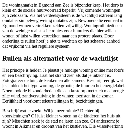
De woningmarkt in Egmond aan Zee is bijzonder krap. Het dorp is
klein en de sociale huurvoorraad beperkt. Vrijkomende woningen
zijn zeldzaam. Via het verdeelsysteem is de wachttijd extreem lang
omdat er simpelweg weinig mutaties zijn. Bewoners die eenmaal in
Egmond wonen vertrekken zelden vrijwillig. Woningruil biedt een
van de weinige realistische routes voor huurders die hier willen
wonen of juist willen vertrekken naar een grotere plaats. Door
onderling te ruilen hoef je niet te wachten op het schaarse aanbod
dat vrijkomt via het reguliere systeem.
Ruilen als alternatief voor de wachtlijst
Het principe is helder. Je plaatst je huidige woning online met foto's
en een beschrijving. Laat het strand zien als dat je uitzicht is.
Fotografeer de tuin, de keuken en alle kamers. Beschrijf eerlijk wat
je aanbiedt: het type woning, de grootte, de huur en het energielabel.
Noem ook de bijzonderheden die een kustdorp met zich meebrengt:
zilte wind, zandverstuiving in de winter, toeristen in de zomer.
Eerlijkheid voorkomt teleurstellingen bij bezichtigingen.
Beschrijf wat je zoekt. Wil je meer ruimte? Dichter bij
voorzieningen? Of juist kleiner wonen nu de kinderen het huis uit
zijn? Misschien zoek je de stad na jaren aan zee. Of andersom: je
woont in Alkmaar en droomt van het kustleven. Die wisselwerking