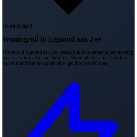
Noord-Holland
Woningruil in
Egmond aan Zee
Woningruil Egmond aan Zee brengt huurders samen in het kustdorp
waar de Noordzee de achtertuin is. Woon hier tussen de vuurtoren
en het strand met de duinen als dagelijkse wandelroute.