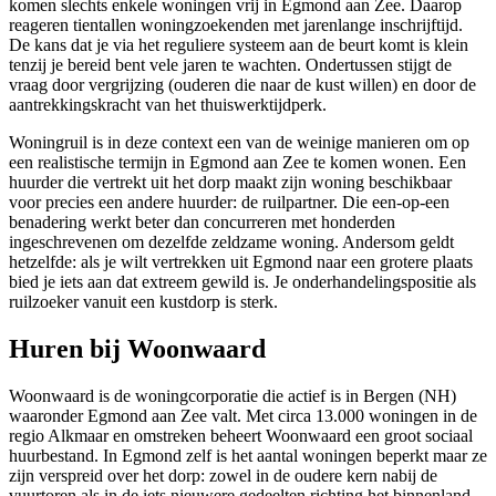
komen slechts enkele woningen vrij in Egmond aan Zee. Daarop
reageren tientallen woningzoekenden met jarenlange inschrijftijd.
De kans dat je via het reguliere systeem aan de beurt komt is klein
tenzij je bereid bent vele jaren te wachten. Ondertussen stijgt de
vraag door vergrijzing (ouderen die naar de kust willen) en door de
aantrekkingskracht van het thuiswerktijdperk.
Woningruil is in deze context een van de weinige manieren om op
een realistische termijn in Egmond aan Zee te komen wonen. Een
huurder die vertrekt uit het dorp maakt zijn woning beschikbaar
voor precies een andere huurder: de ruilpartner. Die een-op-een
benadering werkt beter dan concurreren met honderden
ingeschrevenen om dezelfde zeldzame woning. Andersom geldt
hetzelfde: als je wilt vertrekken uit Egmond naar een grotere plaats
bied je iets aan dat extreem gewild is. Je onderhandelingspositie als
ruilzoeker vanuit een kustdorp is sterk.
Huren bij Woonwaard
Woonwaard
is de
woningcorporatie
die actief is in Bergen (NH)
waaronder Egmond aan Zee valt. Met circa 13.000 woningen in de
regio Alkmaar en omstreken beheert Woonwaard een groot sociaal
huurbestand. In Egmond zelf is het aantal woningen beperkt maar ze
zijn verspreid over het dorp: zowel in de oudere kern nabij de
vuurtoren als in de iets nieuwere gedeelten richting het binnenland.