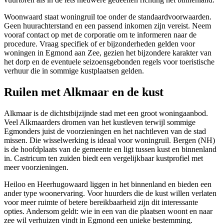
Woonwaard staat woningruil toe onder de standaardvoorwaarden.
Geen huurachterstand en een passend inkomen zijn vereist. Neem
vooraf contact op met de corporatie om te informeren naar de
procedure. Vraag specifiek of er bijzonderheden gelden voor
woningen in Egmond aan Zee, gezien het bijzondere karakter van
het dorp en de eventuele seizoensgebonden regels voor toeristische
verhuur die in sommige kustplaatsen gelden.
Ruilen met Alkmaar en de kust
Alkmaar
is de dichtstbijzijnde stad met een groot woningaanbod.
Veel Alkmaarders dromen van het kustleven terwijl sommige
Egmonders juist de voorzieningen en het nachtleven van de stad
missen. Die wisselwerking is ideaal voor woningruil.
Bergen (NH)
is de hoofdplaats van de gemeente en ligt tussen kust en binnenland
in.
Castricum
ten zuiden biedt een vergelijkbaar kustprofiel met
meer voorzieningen.
Heiloo
en
Heerhugowaard
liggen in het binnenland en bieden een
ander type woonervaring. Voor huurders die de kust willen verlaten
voor meer ruimte of betere bereikbaarheid zijn dit interessante
opties. Andersom geldt: wie in een van die plaatsen woont en naar
zee wil verhuizen vindt in Egmond een unieke bestemming.