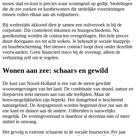
tussen stad en kust is precies waar
woningruil
op gedijt. Stedelingen
die de zee zoeken en kustbewoners die stedelijke voorzieningen
missen vullen elkaar aan als ruilpartners.
Bij wederzijds akkoord dien je samen een ruilverzoek in bij de
corporatie. Die controleert inkomen en huurgeschiedenis. Na
goedkeuring worden de contracten overgedragen. Het hele proces
duurt doorgaans zes tot acht weken. Je behoudt je sociale huurprijs
en huurbescherming. Het nieuwe contract loopt door onder dezelfde
voorwaarden. Geen financieel risico bij de overstap, alleen de
verhuizing zelf om te regelen.
Wonen aan zee: schaars en gewild
De kust van Noord-Holland is een van de meest gewilde
woonomgevingen van het land. De combinatie van strand, natuur en
dorpsleven trekt mensen aan van alle leeftijden. Maar de
bouwmogelijkheden zijn beperkt. Het duingebied is beschermd
natuurgebied. De dorpsgrenzen worden begrensd door zee aan de
ene kant en duinen aan de andere. Uitbreiden is nauwelijks
mogelijk. De woningvoorraad is daardoor al decennia min of meer
stabiel in omvang.
Het gevolg is extreme schaarste in de sociale huursector. Per jaar