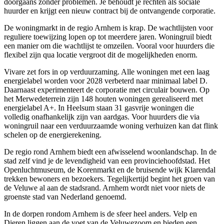
doorgaans zonder problemen. Je behoudt je rechten als sociale
huurder en krijgt een nieuw contract bij de ontvangende corporatie.
De woningmarkt in de regio Arnhem is krap. De wachtlijsten voor
reguliere toewijzing lopen op tot meerdere jaren. Woningruil biedt
een manier om die wachtlijst te omzeilen. Vooral voor huurders die
flexibel zijn qua locatie vergroot dit de mogelijkheden enorm.
Vivare zet fors in op verduurzaming. Alle woningen met een laag
energielabel worden voor 2028 verbeterd naar minimaal label D.
Daarnaast experimenteert de corporatie met circulair bouwen. Op
het Merwedeterrein zijn 148 houten woningen gerealiseerd met
energielabel A+. In Heelsum staan 31 gasvrije woningen die
volledig onafhankelijk zijn van aardgas. Voor huurders die via
woningruil naar een verduurzaamde woning verhuizen kan dat flink
schelen op de energierekening.
De regio rond Arnhem biedt een afwisselend woonlandschap. In de
stad zelf vind je de levendigheid van een provinciehoofdstad. Het
Openluchtmuseum, de Korenmarkt en de bruisende wijk Klarendal
trekken bewoners en bezoekers. Tegelijkertijd begint het groen van
de Veluwe al aan de stadsrand. Arnhem wordt niet voor niets de
groenste stad van Nederland genoemd.
In de dorpen rondom Arnhem is de sfeer heel anders. Velp en
Dieren liggen aan de voet van de Veluwezoom en bieden een