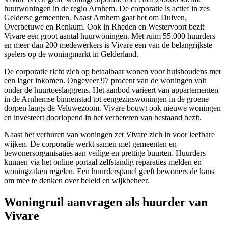
huurwoningen in de regio
Arnhem
. De corporatie is actief in zes
Gelderse gemeenten. Naast Arnhem gaat het om
Duiven
,
Overbetuwe en
Renkum
. Ook in
Rheden
en
Westervoort
bezit
Vivare een groot aantal huurwoningen. Met ruim 55.000 huurders
en meer dan 200 medewerkers is Vivare een van de belangrijkste
spelers op de woningmarkt in
Gelderland
.
De corporatie richt zich op betaalbaar wonen voor huishoudens met
een lager inkomen. Ongeveer 97 procent van de woningen valt
onder de huurtoeslaggrens. Het aanbod varieert van appartementen
in de Arnhemse binnenstad tot eengezinswoningen in de groene
dorpen langs de Veluwezoom. Vivare bouwt ook nieuwe woningen
en investeert doorlopend in het verbeteren van bestaand bezit.
Naast het verhuren van woningen zet Vivare zich in voor leefbare
wijken. De corporatie werkt samen met gemeenten en
bewonersorganisaties aan veilige en prettige buurten. Huurders
kunnen via het online portaal zelfstandig reparaties melden en
woningzaken regelen. Een huurderspanel geeft bewoners de kans
om mee te denken over beleid en wijkbeheer.
Woningruil aanvragen als huurder van
Vivare