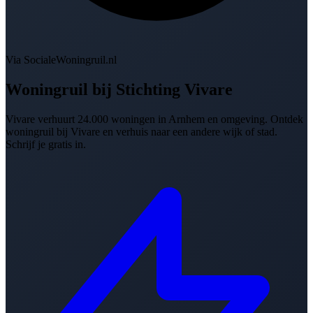
Via SocialeWoningruil.nl
Woningruil bij
Stichting Vivare
Vivare verhuurt 24.000 woningen in Arnhem en omgeving. Ontdek
woningruil bij Vivare en verhuis naar een andere wijk of stad.
Schrijf je gratis in.