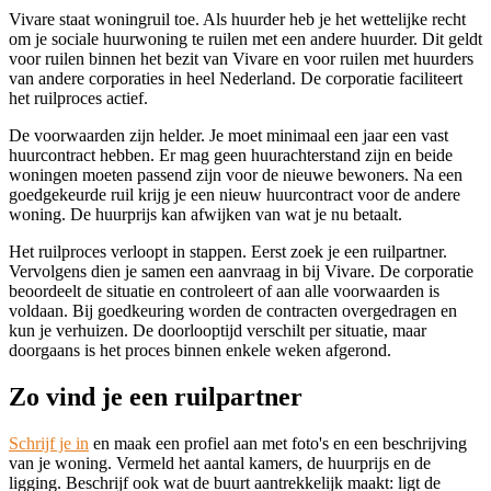
Vivare staat woningruil toe. Als huurder heb je het wettelijke recht
om je sociale huurwoning te ruilen met een andere huurder. Dit geldt
voor ruilen binnen het bezit van Vivare en voor ruilen met huurders
van andere corporaties in heel Nederland. De corporatie faciliteert
het ruilproces actief.
De voorwaarden zijn helder. Je moet minimaal een jaar een vast
huurcontract hebben. Er mag geen huurachterstand zijn en beide
woningen moeten passend zijn voor de nieuwe bewoners. Na een
goedgekeurde ruil krijg je een nieuw huurcontract voor de andere
woning. De huurprijs kan afwijken van wat je nu betaalt.
Het ruilproces verloopt in stappen. Eerst zoek je een ruilpartner.
Vervolgens dien je samen een aanvraag in bij Vivare. De corporatie
beoordeelt de situatie en controleert of aan alle voorwaarden is
voldaan. Bij goedkeuring worden de contracten overgedragen en
kun je verhuizen. De doorlooptijd verschilt per situatie, maar
doorgaans is het proces binnen enkele weken afgerond.
Zo vind je een ruilpartner
Schrijf je in
en maak een profiel aan met foto's en een beschrijving
van je woning. Vermeld het aantal kamers, de huurprijs en de
ligging. Beschrijf ook wat de buurt aantrekkelijk maakt: ligt de