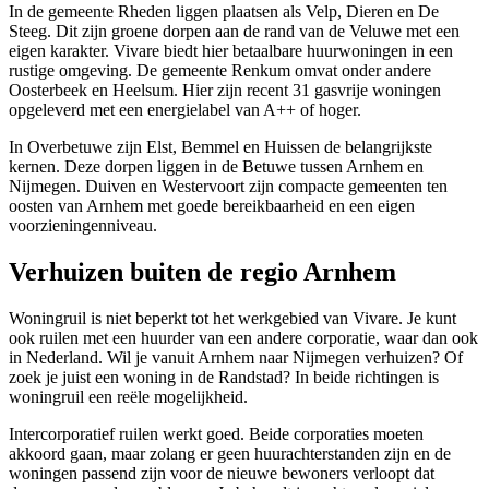
In de gemeente Rheden liggen plaatsen als
Velp
,
Dieren
en De
Steeg. Dit zijn groene dorpen aan de rand van de Veluwe met een
eigen karakter. Vivare biedt hier betaalbare huurwoningen in een
rustige omgeving. De gemeente Renkum omvat onder andere
Oosterbeek
en
Heelsum
. Hier zijn recent 31 gasvrije woningen
opgeleverd met een energielabel van A++ of hoger.
In Overbetuwe zijn
Elst
,
Bemmel
en
Huissen
de belangrijkste
kernen. Deze dorpen liggen in de Betuwe tussen Arnhem en
Nijmegen. Duiven en Westervoort zijn compacte gemeenten ten
oosten van Arnhem met goede bereikbaarheid en een eigen
voorzieningenniveau.
Verhuizen buiten de regio Arnhem
Woningruil is niet beperkt tot het werkgebied van Vivare. Je kunt
ook ruilen met een huurder van een andere corporatie, waar dan ook
in Nederland. Wil je vanuit Arnhem naar
Nijmegen
verhuizen? Of
zoek je juist een woning in de Randstad? In beide richtingen is
woningruil een reële mogelijkheid.
Intercorporatief ruilen werkt goed. Beide corporaties moeten
akkoord gaan, maar zolang er geen huurachterstanden zijn en de
woningen passend zijn voor de nieuwe bewoners verloopt dat