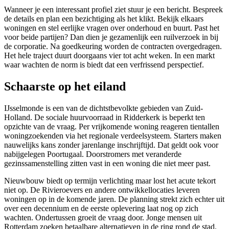
Wanneer je een interessant profiel ziet stuur je een bericht. Bespreek
de details en plan een bezichtiging als het klikt. Bekijk elkaars
woningen en stel eerlijke vragen over onderhoud en buurt. Past het
voor beide partijen? Dan dien je gezamenlijk een ruilverzoek in bij
de corporatie. Na goedkeuring worden de contracten overgedragen.
Het hele traject duurt doorgaans vier tot acht weken. In een markt
waar wachten de norm is biedt dat een verfrissend perspectief.
Schaarste op het eiland
IJsselmonde is een van de dichtstbevolkte gebieden van Zuid-
Holland. De sociale huurvoorraad in Ridderkerk is beperkt ten
opzichte van de vraag. Per vrijkomende woning reageren tientallen
woningzoekenden via het regionale verdeelsysteem. Starters maken
nauwelijks kans zonder jarenlange inschrijftijd. Dat geldt ook voor
nabijgelegen
Poortugaal
. Doorstromers met veranderde
gezinssamenstelling zitten vast in een woning die niet meer past.
Nieuwbouw biedt op termijn verlichting maar lost het acute tekort
niet op. De Rivieroevers en andere ontwikkellocaties leveren
woningen op in de komende jaren. De planning strekt zich echter uit
over een decennium en de eerste oplevering laat nog op zich
wachten. Ondertussen groeit de vraag door. Jonge mensen uit
Rotterdam zoeken betaalbare alternatieven in de ring rond de stad.