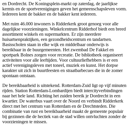
en Dordrecht. De Koningsplein-markt op zaterdag, de jaarlijkse
kermis en de sportverenigingen geven het gemeenschapsleven vorm.
Iedereen kent de bakker en de bakker kent iedereen.
Met ruim 46.000 inwoners is Ridderkerk groot genoeg voor alle
dagelijkse voorzieningen. Winkelcentrum Ridderhof biedt een breed
assortiment winkels en supermarkten. Er zijn meerdere
huisartsenpraktijken, een gezondheidscentrum en tandartsen.
Basisscholen staan in elke wijk en middelbaar onderwijs is
bereikbaar in de buurgemeenten. Het zwembad De Fakkel en
sportpark Bolnes zorgen voor recreatie. De bibliotheek organiseert
activiteiten voor alle leeftijden. Voor cultuurliefhebbers is er een
actief verenigingsleven met toneel, muziek en kunst. Het dorpse
karakter uit zich in buurtfeesten en straatbarbecues die in de zomer
spontaan ontstaan.
De bereikbaarheid is uitstekend. Rotterdam-Zuid ligt op vijf minuten
rijden. Station Rotterdam-Lombardijen biedt intercityverbindingen
naar het hele land. Richting het zuiden bereik je Dordrecht in een
kwartier. De waterbus vaart over de Noord en verbindt Ridderkerk
direct met het centrum van Rotterdam en de Drechtsteden. Die
combinatie van rust en bereikbaarheid maakt de gemeente populair
bij gezinnen die de hectiek van de stad willen ontvluchten zonder de
voorzieningen te missen.