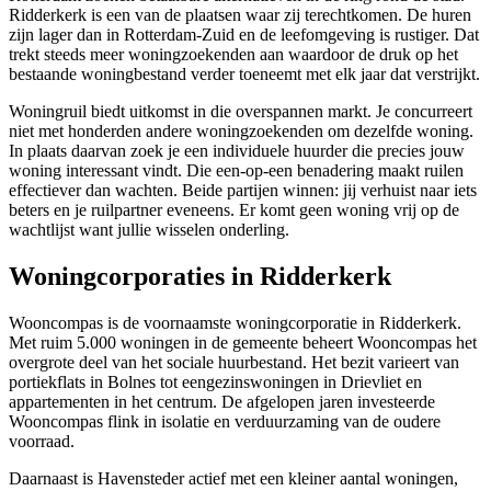
Ridderkerk is een van de plaatsen waar zij terechtkomen. De huren
zijn lager dan in Rotterdam-Zuid en de leefomgeving is rustiger. Dat
trekt steeds meer woningzoekenden aan waardoor de druk op het
bestaande woningbestand verder toeneemt met elk jaar dat verstrijkt.
Woningruil biedt uitkomst in die overspannen markt. Je concurreert
niet met honderden andere woningzoekenden om dezelfde woning.
In plaats daarvan zoek je een individuele huurder die precies jouw
woning interessant vindt. Die een-op-een benadering maakt ruilen
effectiever dan wachten. Beide partijen winnen: jij verhuist naar iets
beters en je ruilpartner eveneens. Er komt geen woning vrij op de
wachtlijst want jullie wisselen onderling.
Woningcorporaties in Ridderkerk
Wooncompas
is de voornaamste
woningcorporatie
in Ridderkerk.
Met ruim 5.000 woningen in de gemeente beheert Wooncompas het
overgrote deel van het sociale huurbestand. Het bezit varieert van
portiekflats in Bolnes tot eengezinswoningen in Drievliet en
appartementen in het centrum. De afgelopen jaren investeerde
Wooncompas flink in isolatie en verduurzaming van de oudere
voorraad.
Daarnaast is
Havensteder
actief met een kleiner aantal woningen,