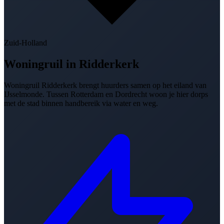
Zuid-Holland
Woningruil in
Ridderkerk
Woningruil Ridderkerk brengt huurders samen op het eiland van
IJsselmonde. Tussen Rotterdam en Dordrecht woon je hier dorps
met de stad binnen handbereik via water en weg.