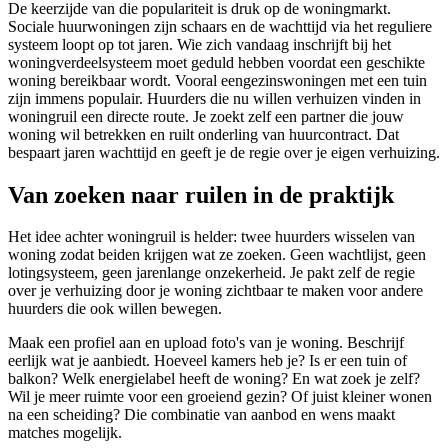
De keerzijde van die populariteit is druk op de woningmarkt.
Sociale huurwoningen zijn schaars en de wachttijd via het reguliere
systeem loopt op tot jaren. Wie zich vandaag inschrijft bij het
woningverdeelsysteem moet geduld hebben voordat een geschikte
woning bereikbaar wordt. Vooral eengezinswoningen met een tuin
zijn immens populair. Huurders die nu willen verhuizen vinden in
woningruil een directe route. Je zoekt zelf een partner die jouw
woning wil betrekken en ruilt onderling van huurcontract. Dat
bespaart jaren wachttijd en geeft je de regie over je eigen verhuizing.
Van zoeken naar ruilen in de praktijk
Het idee achter
woningruil
is helder: twee huurders wisselen van
woning zodat beiden krijgen wat ze zoeken. Geen wachtlijst, geen
lotingsysteem, geen jarenlange onzekerheid. Je pakt zelf de regie
over je verhuizing door je woning zichtbaar te maken voor andere
huurders die ook willen bewegen.
Maak een profiel aan en upload foto's van je woning. Beschrijf
eerlijk wat je aanbiedt. Hoeveel kamers heb je? Is er een tuin of
balkon? Welk energielabel heeft de woning? En wat zoek je zelf?
Wil je meer ruimte voor een groeiend gezin? Of juist kleiner wonen
na een scheiding? Die combinatie van aanbod en wens maakt
matches mogelijk.