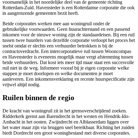
voornamelijk in het noordelijke deel van de gemeente richting
Rotterdam-Zuid. Havensteder is een Rotterdamse corporatie die ook
in aangrenzende gemeenten bezit heeft.
Beide corporaties werken mee aan woningruil onder de
gebruikelijke voorwaarden. Geen huurachterstand en een passend
inkomen voor de nieuwe woning zijn de standaardeisen. Bij een ruil
tussen twee huurders van dezelfde corporatie verloopt het proces het
snelst omdat er slechts een verhuurder betrokken is bij de
contractoverdracht. Een intercorporatieve ruil tussen Wooncompas
en Havensteder is eveneens mogelijk maar vergt afstemming tussen
beide verhuurders. Dat kost iets meer tijd maar staat een succesvolle
ruil niet in de weg. Informeer vooraf bij je eigen corporatie welke
stappen je moet doorlopen en welke documenten je moet
aanleveren. Een inkomensverklaring en recente huurspecificatie zijn
vrijwel altijd nodig.
Ruilen binnen de regio
De kracht van woningruil zit in het grensoverschrijdend zoeken.
Ridderkerk grenst aan
Barendrecht
in het westen en
Hendrik-Ido-
Ambacht
in het oosten.
Zwijndrecht
en
Alblasserdam
liggen over
het water maar zijn via bruggen snel bereikbaar. Richting het zuiden
biedt
Dordrecht
een groot woningbestand met diverse corporaties.