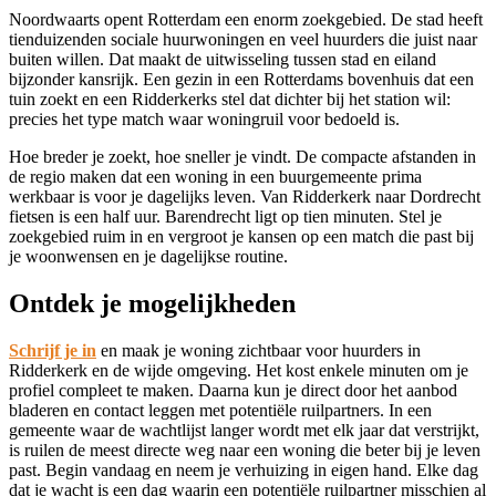
Noordwaarts opent
Rotterdam
een enorm zoekgebied. De stad heeft
tienduizenden sociale huurwoningen en veel huurders die juist naar
buiten willen. Dat maakt de uitwisseling tussen stad en eiland
bijzonder kansrijk. Een gezin in een Rotterdams bovenhuis dat een
tuin zoekt en een Ridderkerks stel dat dichter bij het station wil:
precies het type match waar woningruil voor bedoeld is.
Hoe breder je zoekt, hoe sneller je vindt. De compacte afstanden in
de regio maken dat een woning in een buurgemeente prima
werkbaar is voor je dagelijks leven. Van Ridderkerk naar Dordrecht
fietsen is een half uur. Barendrecht ligt op tien minuten. Stel je
zoekgebied ruim in en vergroot je kansen op een match die past bij
je woonwensen en je dagelijkse routine.
Ontdek je mogelijkheden
Schrijf je in
en maak je woning zichtbaar voor huurders in
Ridderkerk en de wijde omgeving. Het kost enkele minuten om je
profiel compleet te maken. Daarna kun je direct door het aanbod
bladeren en contact leggen met potentiële ruilpartners. In een
gemeente waar de wachtlijst langer wordt met elk jaar dat verstrijkt,
is ruilen de meest directe weg naar een woning die beter bij je leven
past. Begin vandaag en neem je verhuizing in eigen hand. Elke dag
dat je wacht is een dag waarin een potentiële ruilpartner misschien al