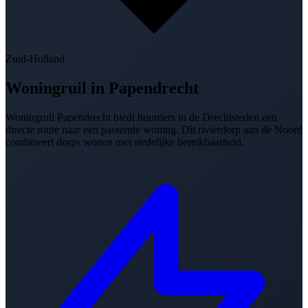
Zuid-Holland
Woningruil in
Papendrecht
Woningruil Papendrecht biedt huurders in de Drechtsteden een
directe route naar een passende woning. Dit rivierdorp aan de Noord
combineert dorps wonen met stedelijke bereikbaarheid.