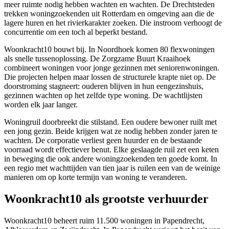
meer ruimte nodig hebben wachten en wachten. De Drechtsteden
trekken woningzoekenden uit Rotterdam en omgeving aan die de
lagere huren en het rivierkarakter zoeken. Die instroom verhoogt de
concurrentie om een toch al beperkt bestand.
Woonkracht10
bouwt bij. In Noordhoek komen 80 flexwoningen
als snelle tussenoplossing. De Zorgzame Buurt Kraaihoek
combineert woningen voor jonge gezinnen met seniorenwoningen.
Die projecten helpen maar lossen de structurele krapte niet op. De
doorstroming stagneert: ouderen blijven in hun eengezinshuis,
gezinnen wachten op het zelfde type woning. De wachtlijsten
worden elk jaar langer.
Woningruil doorbreekt die stilstand. Een oudere bewoner ruilt met
een jong gezin. Beide krijgen wat ze nodig hebben zonder jaren te
wachten. De corporatie verliest geen huurder en de bestaande
voorraad wordt effectiever benut. Elke geslaagde ruil zet een keten
in beweging die ook andere woningzoekenden ten goede komt. In
een regio met wachttijden van tien jaar is ruilen een van de weinige
manieren om op korte termijn van woning te veranderen.
Woonkracht10 als grootste verhuurder
Woonkracht10 beheert ruim 11.500 woningen in Papendrecht,