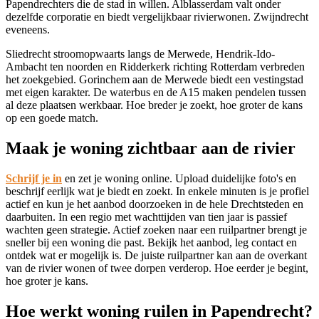
Papendrechters die de stad in willen.
Alblasserdam
valt onder
dezelfde corporatie en biedt vergelijkbaar rivierwonen.
Zwijndrecht
eveneens.
Sliedrecht
stroomopwaarts langs de Merwede,
Hendrik-Ido-
Ambacht
ten noorden en
Ridderkerk
richting Rotterdam verbreden
het zoekgebied.
Gorinchem
aan de Merwede biedt een vestingstad
met eigen karakter. De waterbus en de A15 maken pendelen tussen
al deze plaatsen werkbaar. Hoe breder je zoekt, hoe groter de kans
op een goede match.
Maak je woning zichtbaar aan de rivier
Schrijf je in
en zet je woning online. Upload duidelijke foto's en
beschrijf eerlijk wat je biedt en zoekt. In enkele minuten is je profiel
actief en kun je het aanbod doorzoeken in de hele Drechtsteden en
daarbuiten. In een regio met wachttijden van tien jaar is passief
wachten geen strategie. Actief zoeken naar een ruilpartner brengt je
sneller bij een woning die past. Bekijk het aanbod, leg contact en
ontdek wat er mogelijk is. De juiste ruilpartner kan aan de overkant
van de rivier wonen of twee dorpen verderop. Hoe eerder je begint,
hoe groter je kans.
Hoe werkt woning ruilen in Papendrecht?