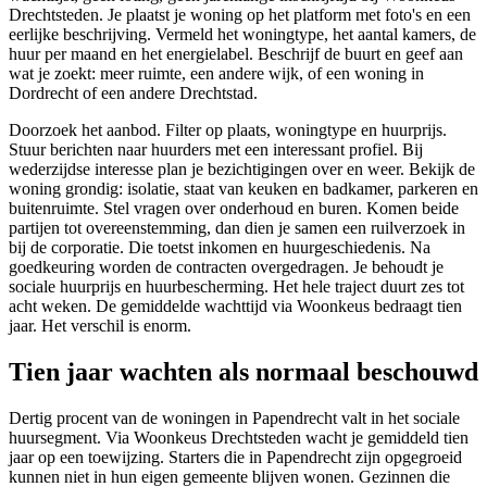
Drechtsteden. Je plaatst je woning op het platform met foto's en een
eerlijke beschrijving. Vermeld het woningtype, het aantal kamers, de
huur per maand en het energielabel. Beschrijf de buurt en geef aan
wat je zoekt: meer ruimte, een andere wijk, of een woning in
Dordrecht of een andere Drechtstad.
Doorzoek het aanbod. Filter op plaats, woningtype en huurprijs.
Stuur berichten naar huurders met een interessant profiel. Bij
wederzijdse interesse plan je bezichtigingen over en weer. Bekijk de
woning grondig: isolatie, staat van keuken en badkamer, parkeren en
buitenruimte. Stel vragen over onderhoud en buren. Komen beide
partijen tot overeenstemming, dan dien je samen een ruilverzoek in
bij de corporatie. Die toetst inkomen en huurgeschiedenis. Na
goedkeuring worden de contracten overgedragen. Je behoudt je
sociale huurprijs en huurbescherming. Het hele traject duurt zes tot
acht weken. De gemiddelde wachttijd via Woonkeus bedraagt tien
jaar. Het verschil is enorm.
Tien jaar wachten als normaal beschouwd
Dertig procent van de woningen in Papendrecht valt in het sociale
huursegment. Via Woonkeus Drechtsteden wacht je gemiddeld tien
jaar op een toewijzing. Starters die in Papendrecht zijn opgegroeid
kunnen niet in hun eigen gemeente blijven wonen. Gezinnen die