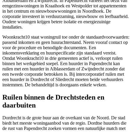
Alblasserdam en Zwijndrecht. In Papendrecht varieert het bezit van
eengezinswoningen in Kraaihoek en Westpolder tot appartementen
in het centrum en nieuwbouwwoningen in Noordhoek. De
corporatie investeert in verduurzaming, nieuwbouw en leefbaarheid.
Oudere woningen krijgen betere isolatie en energiezuinige
installaties.
Woonkracht10 staat woningruil toe onder de standaardvoorwaarden:
passend inkomen en geen huurachterstand. Neem vooraf contact op
voor de procedure en benodigde documenten. Een
inkomensverklaring en huurspecificatie zijn standaard vereist.
Omdat Woonkracht10 in drie gemeenten actief is, verloopt ruilen
binnen het werkgebied soepel. Een huurder in Papendrecht kan
ruilen met een huurder in Alblasserdam of Zwijndrecht zonder dat
een tweede corporatie betrokken is. Bij intercorporatief ruilen met
een huurder in Dordrecht of Sliedrecht moeten beide verhuurders
instemmen. De behandeltijd is doorgaans enkele weken.
Ruilen binnen de Drechtsteden en
daarbuiten
Dordrecht
is de grote buur aan de overkant van de Noord. De stad
biedt het meeste woningaanbod van de regio. Dordtse huurders die
de rust van Papendrecht zoeken vormen een natuurlijke match met