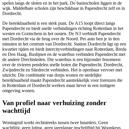
spelen langs de sloten en in het park. De basisscholen liggen in de
wijk. Middelbare scholen zijn beschikbaar in Papendrecht zelf en in
Dordrecht.
De bereikbaarheid is een sterk punt. De A15 loopt direct langs
Papendrecht en biedt snelle verbindingen richting
Rotterdam
in het
westen en Gorinchem in het oosten. De N3 verbindt Papendrecht
met Dordrecht via de brug over de Noord. Per auto ben je in tien
minuten in het centrum van Dordrecht. Station Dordrecht ligt op een
kwartier rijden en biedt intercityverbindingen naar Rotterdam,
Breda
en
Den Haag
. Buslijnen en de waterbus verbinden Papendrecht met
de andere Drechtsteden. Die waterbus is een bijzonder fenomeen:
over de rivieren pendelen snelle boten die Papendrecht, Dordrecht,
Zwijndrecht en Sliedrecht verbinden. Het is openbaar vervoer met
uitzicht. Die combinatie van dorps wonen en stedelijke
bereikbaarheid maakt Papendrecht aantrekkelijk voor forenzen die
in Rotterdam of Dordrecht werken maar liever in een rustigere
omgeving wonen.
Van profiel naar verhuizing zonder
wachttijd
Woningruil
werkt rechtstreeks tussen twee huurders. Geen
wachtlijst, geen loting, geen jarenlange inschrijftijd bij Woonkeus