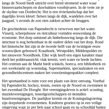
langs de Noord biedt uitzicht over breed stromend water waar
binnenvaartschepen en duwbakken voorbijvaren. In de verte zie je
de skyline van Dordrecht. Het is een rivierlandschap dat het
dagelijks leven kleurt: fietsen langs de dijk, wandelen over het
jaagpad, 's avonds de zon zien zakken achter de bruggen.
De geschiedenis van Papendrecht is verweven met het water.
Visserij, scheepsbouw en rietcultuur vormden eeuwenlang de
economie. Het dorp ontstond als lintbebouwing langs de dijk. Die
structuur is nog herkenbaar in de oudere delen van het dorp. Rond
het historische lint zijn in de tweede helft van de twintigste eeuw
woonwijken gebouwd: Kraaihoek, Westpolder, Middenpolder en
het nieuwere Noordhoek. Elke wijk heeft een eigen karakter maar
deelt het polderaanzicht: vlak terrein, veel water en brede luchten.
Het centrum aan de Markt biedt winkels, horeca, een bibliotheek en
een weekmarkt op woensdag. Supermarkten, speciaalzaken en een
gezondheidscentrum maken het voorzieningenpakket compleet.
Het sportaanbod is ruim voor een plaats van deze omvang. Voetbal
bij Papendrecht, hockey, tennis, roeien op de Noord en zwemmen in
het zwembad De Hooght. Het verenigingsleven is actief: scouting,
muziekverenigingen, toneelgezelschappen en tientallen
buurtverenigingen. De jaarlijkse kermis en de Koningsdagviering
zijn dorpsbrede evenementen. Kinderen groeien op in een veilige
omgeving waar ze per fiets naar school gaan en na schooltijd buiten