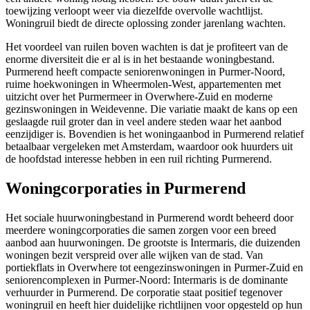
toewijzing verloopt weer via diezelfde overvolle wachtlijst.
Woningruil biedt de directe oplossing zonder jarenlang wachten.
Het voordeel van ruilen boven wachten is dat je profiteert van de
enorme diversiteit die er al is in het bestaande woningbestand.
Purmerend heeft compacte seniorenwoningen in Purmer-Noord,
ruime hoekwoningen in Wheermolen-West, appartementen met
uitzicht over het Purmermeer in Overwhere-Zuid en moderne
gezinswoningen in Weidevenne. Die variatie maakt de kans op een
geslaagde ruil groter dan in veel andere steden waar het aanbod
eenzijdiger is. Bovendien is het woningaanbod in Purmerend relatief
betaalbaar vergeleken met Amsterdam, waardoor ook huurders uit
de hoofdstad interesse hebben in een ruil richting Purmerend.
Woningcorporaties in Purmerend
Het sociale huurwoningbestand in Purmerend wordt beheerd door
meerdere woningcorporaties die samen zorgen voor een breed
aanbod aan huurwoningen. De grootste is
Intermaris
, die duizenden
woningen bezit verspreid over alle wijken van de stad. Van
portiekflats in Overwhere tot eengezinswoningen in Purmer-Zuid en
seniorencomplexen in Purmer-Noord: Intermaris is de dominante
verhuurder in Purmerend. De corporatie staat positief tegenover
woningruil en heeft hier duidelijke richtlijnen voor opgesteld op hun