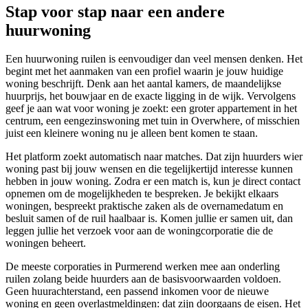
Stap voor stap naar een andere
huurwoning
Een
huurwoning ruilen
is eenvoudiger dan veel mensen denken. Het
begint met het aanmaken van een profiel waarin je jouw huidige
woning beschrijft. Denk aan het aantal kamers, de maandelijkse
huurprijs, het bouwjaar en de exacte ligging in de wijk. Vervolgens
geef je aan wat voor woning je zoekt: een groter appartement in het
centrum, een eengezinswoning met tuin in Overwhere, of misschien
juist een kleinere woning nu je alleen bent komen te staan.
Het platform zoekt automatisch naar matches. Dat zijn huurders wier
woning past bij jouw wensen en die tegelijkertijd interesse kunnen
hebben in jouw woning. Zodra er een match is, kun je direct contact
opnemen om de mogelijkheden te bespreken. Je bekijkt elkaars
woningen, bespreekt praktische zaken als de overnamedatum en
besluit samen of de ruil haalbaar is. Komen jullie er samen uit, dan
leggen jullie het verzoek voor aan de
woningcorporatie
die de
woningen beheert.
De meeste corporaties in Purmerend werken mee aan onderling
ruilen zolang beide huurders aan de basisvoorwaarden voldoen.
Geen huurachterstand, een passend inkomen voor de nieuwe
woning en geen overlastmeldingen: dat zijn doorgaans de eisen. Het