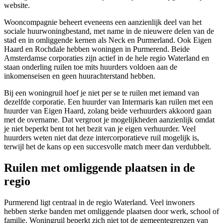
website.
Wooncompagnie
beheert eveneens een aanzienlijk deel van het
sociale huurwoningbestand, met name in de nieuwere delen van de
stad en in omliggende kernen als Neck en Purmerland. Ook
Eigen
Haard
en
Rochdale
hebben woningen in Purmerend. Beide
Amsterdamse corporaties zijn actief in de hele regio Waterland en
staan onderling ruilen toe mits huurders voldoen aan de
inkomenseisen en geen huurachterstand hebben.
Bij een woningruil hoef je niet per se te ruilen met iemand van
dezelfde corporatie. Een huurder van Intermaris kan ruilen met een
huurder van Eigen Haard, zolang beide verhuurders akkoord gaan
met de overname. Dat vergroot je mogelijkheden aanzienlijk omdat
je niet beperkt bent tot het bezit van je eigen verhuurder. Veel
huurders weten niet dat deze intercorporatieve ruil mogelijk is,
terwijl het de kans op een succesvolle match meer dan verdubbelt.
Ruilen met omliggende plaatsen in de
regio
Purmerend ligt centraal in de regio Waterland. Veel inwoners
hebben sterke banden met omliggende plaatsen door werk, school of
familie. Woningruil beperkt zich niet tot de gemeentegrenzen van