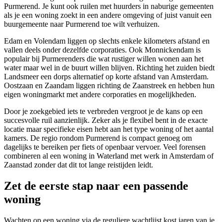
Purmerend. Je kunt ook ruilen met huurders in naburige gemeenten
als je een woning zoekt in een andere omgeving of juist vanuit een
buurgemeente naar Purmerend toe wilt verhuizen.
Edam
en
Volendam
liggen op slechts enkele kilometers afstand en
vallen deels onder dezelfde corporaties. Ook
Monnickendam
is
populair bij Purmerenders die wat rustiger willen wonen aan het
water maar wel in de buurt willen blijven. Richting het zuiden biedt
Landsmeer
een dorps alternatief op korte afstand van Amsterdam.
Oostzaan
en
Zaandam
liggen richting de Zaanstreek en hebben hun
eigen woningmarkt met andere corporaties en mogelijkheden.
Door je zoekgebied iets te verbreden vergroot je de kans op een
succesvolle ruil aanzienlijk. Zeker als je flexibel bent in de exacte
locatie maar specifieke eisen hebt aan het type woning of het aantal
kamers. De regio rondom Purmerend is compact genoeg om
dagelijks te bereiken per fiets of openbaar vervoer. Veel forensen
combineren al een woning in Waterland met werk in Amsterdam of
Zaanstad zonder dat dit tot lange reistijden leidt.
Zet de eerste stap naar een passende
woning
Wachten op een woning via de reguliere wachtlijst kost jaren van je