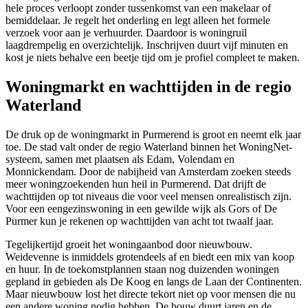
hele proces verloopt zonder tussenkomst van een makelaar of
bemiddelaar. Je regelt het onderling en legt alleen het formele
verzoek voor aan je verhuurder. Daardoor is woningruil
laagdrempelig en overzichtelijk. Inschrijven duurt vijf minuten en
kost je niets behalve een beetje tijd om je profiel compleet te maken.
Woningmarkt en wachttijden in de regio
Waterland
De druk op de woningmarkt in Purmerend is groot en neemt elk jaar
toe. De stad valt onder de regio Waterland binnen het WoningNet-
systeem, samen met plaatsen als Edam, Volendam en
Monnickendam. Door de nabijheid van Amsterdam zoeken steeds
meer woningzoekenden hun heil in Purmerend. Dat drijft de
wachttijden op tot niveaus die voor veel mensen onrealistisch zijn.
Voor een eengezinswoning in een gewilde wijk als Gors of De
Purmer kun je rekenen op wachttijden van acht tot twaalf jaar.
Tegelijkertijd groeit het woningaanbod door nieuwbouw.
Weidevenne is inmiddels grotendeels af en biedt een mix van koop
en huur. In de toekomstplannen staan nog duizenden woningen
gepland in gebieden als De Koog en langs de Laan der Continenten.
Maar nieuwbouw lost het directe tekort niet op voor mensen die nu
een andere woning nodig hebben. De bouw duurt jaren en de