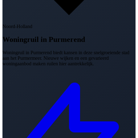
Noord-Holland
Woningruil in
Purmerend
Woningruil in Purmerend biedt kansen in deze snelgroeiende stad
aan het Purmermeer. Nieuwe wijken en een gevarieerd
woningaanbod maken ruilen hier aantrekkelijk.