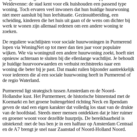
Weidevenne: de stad kent voor elk huishouden een passend type
woning. Toch ervaren veel inwoners dat hun huidige huurwoning
niet meer aansluit bij hun leefsituatie. Gezinsuitbreiding, een
scheiding, kinderen die het huis uit gaan of de wens om dichter bij
werk te wonen zijn allemaal redenen om een andere woning te
zoeken.
De reguliere wachtlijsten voor sociale huurwoningen in Purmerend
lopen via WoningNet op tot meer dan tien jaar voor populaire
wijken. Wie via woningruil een andere huurwoning zoekt, hoeft niet
opnieuw achteraan te sluiten bij die ellenlange wachtlijst. Je behoudt
je huidige huurvoorwaarden en verhuist rechtstreeks naar een
woning die beter bij je past. Dat maakt ruilen bijzonder aantrekkelijk
voor iedereen die al een sociale huurwoning heeft in Purmerend of
de regio Waterland.
Purmerend ligt strategisch tussen
Amsterdam
en de Noord-
Hollandse kust. Het Purmermeer, de historische binnenstad met de
Koemarkt en het groene buitengebied richting Neck en Ilpendam
geven de stad een eigen karakter dat volledig los staat van de drukte
van de hoofdstad. Steeds meer mensen ontdekken dat je hier ruimer
en groener woont voor dezelfde huurprijs. De bereikbaarheid is
uitstekend: met de bus ben je in een halfuur op Amsterdam Centraal
en de A7 brengt je snel naar
Zaanstad
of Noord-Holland Noord.