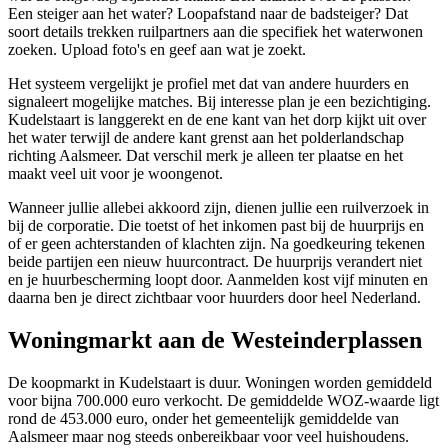
Een steiger aan het water? Loopafstand naar de badsteiger? Dat
soort details trekken ruilpartners aan die specifiek het waterwonen
zoeken. Upload foto's en geef aan wat je zoekt.
Het systeem vergelijkt je profiel met dat van andere huurders en
signaleert mogelijke matches. Bij interesse plan je een bezichtiging.
Kudelstaart is langgerekt en de ene kant van het dorp kijkt uit over
het water terwijl de andere kant grenst aan het polderlandschap
richting Aalsmeer. Dat verschil merk je alleen ter plaatse en het
maakt veel uit voor je woongenot.
Wanneer jullie allebei akkoord zijn, dienen jullie een ruilverzoek in
bij de corporatie. Die toetst of het inkomen past bij de huurprijs en
of er geen achterstanden of klachten zijn. Na goedkeuring tekenen
beide partijen een nieuw huurcontract. De huurprijs verandert niet
en je huurbescherming loopt door. Aanmelden kost vijf minuten en
daarna ben je direct zichtbaar voor huurders door heel Nederland.
Woningmarkt aan de Westeinderplassen
De koopmarkt in Kudelstaart is duur. Woningen worden gemiddeld
voor bijna 700.000 euro verkocht. De gemiddelde WOZ-waarde ligt
rond de 453.000 euro, onder het gemeentelijk gemiddelde van
Aalsmeer maar nog steeds onbereikbaar voor veel huishoudens.