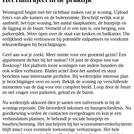
Woningruil begint met het zichtbaar maken van je woning. Upload
foto's van alle kamers en de buitenruimte. Beschrijf eerlijk wat je
aanbiedt: het type woning, het aantal slaapkamers, de huurprijs en
de ligging in de buurt. Vermeld of er een tuin is, een berging, een
parkeerplek. Wees open over de staat van keuken en badkamer. Die
eerlijkheid wekt vertrouwen bij potentiële ruilpartners en voorkomt
teleurstellingen bij bezichtigingen.
Geef aan wat je zoekt. Meer ruimte voor een groeiend gezin? Een
appartement dichter bij het station? Of juist de dorpse rust van
Boskoop? Het platform toont woningen van andere huurders die
ook willen verhuizen. Blader actief door het aanbod en stuur
berichten naar interessante profielen. Bij wederzijdse interesse plan
je bezichtigingen over en weer. Bekijk de woning op verschillende
momenten van de dag voor een compleet beeld. Loop door de buurt
en stel vragen over parkeren, geluid en de buren.
Na wederzijds akkoord dien je samen een ruilverzoek in bij de
woningcorporatie. Die beoordeelt inkomen en huurgeschiedenis. Na
goedkeuring worden de contracten overgedragen en kun je een
verhuisdatum plannen. Je behoudt je sociale huurprijs en
huurbescherming. Het inschrijven bij het woonruimteverdeelsysteem
blijft intact voor eventuele toekomstige verhuizingen. Het hele