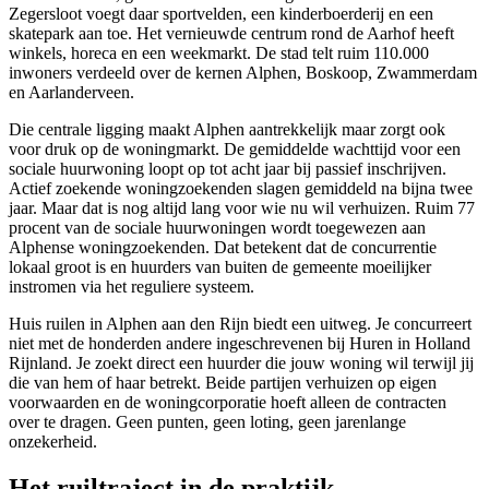
Zegersloot voegt daar sportvelden, een kinderboerderij en een
skatepark aan toe. Het vernieuwde centrum rond de Aarhof heeft
winkels, horeca en een weekmarkt. De stad telt ruim 110.000
inwoners verdeeld over
de kernen
Alphen, Boskoop, Zwammerdam
en Aarlanderveen.
Die centrale ligging maakt Alphen aantrekkelijk maar zorgt ook
voor druk op de woningmarkt. De gemiddelde wachttijd voor een
sociale huurwoning loopt op tot acht jaar bij passief inschrijven.
Actief zoekende woningzoekenden slagen gemiddeld na bijna twee
jaar. Maar dat is nog altijd lang voor wie nu wil verhuizen. Ruim 77
procent van de sociale huurwoningen wordt toegewezen aan
Alphense woningzoekenden. Dat betekent dat de concurrentie
lokaal groot is en huurders van buiten de gemeente moeilijker
instromen via het reguliere systeem.
Huis ruilen
in Alphen aan den Rijn biedt een uitweg. Je concurreert
niet met de honderden andere ingeschrevenen bij Huren in Holland
Rijnland. Je zoekt direct een huurder die jouw woning wil terwijl jij
die van hem of haar betrekt. Beide partijen verhuizen op eigen
voorwaarden en de
woningcorporatie
hoeft alleen de contracten
over te dragen. Geen punten, geen loting, geen jarenlange
onzekerheid.
Het ruiltraject in de praktijk