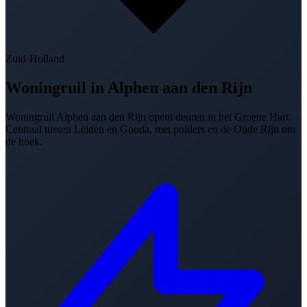
Zuid-Holland
Woningruil in
Alphen aan den Rijn
Woningruil Alphen aan den Rijn opent deuren in het Groene Hart.
Centraal tussen Leiden en Gouda, met polders en de Oude Rijn om
de hoek.