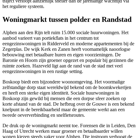
traject verloopt aanzienlijk sneller dan de jarenlange wachttijd via
het reguliere systeem.
Woningmarkt tussen polder en Randstad
Alphen aan den Rijn telt ruim 15.000 sociale huurwoningen. Het
aanbod varieert van portiekflats in het centrum tot
eengezinswoningen in Ridderveld en moderne appartementen bij de
Zegerplas. De wijk Kerk en Zanen heeft voornamelijk naoorlogse
bebouwing met betaalbare huren en eigen voorzieningen. De
Baronie en Hoorn zijn groener opgezet en populair bij gezinnen die
ruimte zoeken. Hazeveld ligt aan de rand van de stad met veel
eengezinswoningen in een rustige setting.
Boskoop biedt een bijzondere woonomgeving. Het voormalige
zelfstandige dorp staat wereldwijd bekend om de boomkwekerijen
en heeft een sterke eigen identiteit. Sociale huurwoningen in
Boskoop zijn gewild bij mensen die een dorpse sfeer zoeken op
korte afstand van de stad. De hefbrug over de Gouwe is een bekend
knelpunt in de bereikbaarheid maar de gemeente werkt aan een
tweede oeververbinding en snelfietsroutes.
De druk op de woningmarkt neemt toe. Forensen die in Leiden,
Den
Haag
of
Utrecht
werken maar groener en betaalbaarder willen
wonen kiezen steeds vaker voor Alphen. Die instroom verhoogt de