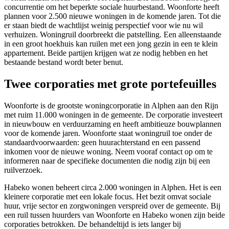
concurrentie om het beperkte sociale huurbestand.
Woonforte
heeft
plannen voor 2.500 nieuwe woningen in de komende jaren. Tot die
er staan biedt de wachtlijst weinig perspectief voor wie nu wil
verhuizen. Woningruil doorbreekt die patstelling. Een alleenstaande
in een groot hoekhuis kan ruilen met een jong gezin in een te klein
appartement. Beide partijen krijgen wat ze nodig hebben en het
bestaande bestand wordt beter benut.
Twee corporaties met grote portefeuilles
Woonforte
is de grootste woningcorporatie in Alphen aan den Rijn
met ruim 11.000 woningen in de gemeente. De corporatie investeert
in nieuwbouw en verduurzaming en heeft ambitieuze bouwplannen
voor de komende jaren. Woonforte staat woningruil toe onder de
standaardvoorwaarden: geen huurachterstand en een passend
inkomen voor de nieuwe woning. Neem vooraf contact op om te
informeren naar de specifieke documenten die nodig zijn bij een
ruilverzoek.
Habeko wonen beheert circa 2.000 woningen in Alphen. Het is een
kleinere corporatie met een lokale focus. Het bezit omvat sociale
huur, vrije sector en zorgwoningen verspreid over de gemeente. Bij
een ruil tussen huurders van Woonforte en Habeko wonen zijn beide
corporaties betrokken. De behandeltijd is iets langer bij