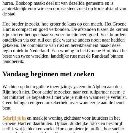
huren.
Boskoop
maakt deel uit van dezelfde gemeente en is
aantrekkelijk voor wie een dorpse sfeer zoekt op korte afstand van
de stad.
Hoe breder je zoekt, hoe groter de kans op een match. Het Groene
Hart is compact en goed verbonden. De afstanden tussen de kernen
zijn kort en het openbaar vervoer functioneert goed. Veel huurders
ontdekken via een ruil een plek waar ze anders nooit naar hadden
gekeken. De combinatie van rust en bereikbaarheid maakt deze
regio uniek in Nederland. Een woning in het Groene Hart biedt het
beste van twee werelden: landelijke rust met de Randstad binnen
handbereik.
Vandaag beginnen met zoeken
Wachten op het reguliere toewijzingssysteem in Alphen aan den
Rijn hoeft niet. Door actief te zoeken naar een ruilpartner neem je
het initiatief. Je bepaalt zelf met wie je ruilt en wanneer je verhuist.
Geen lotingen en geen onzekerheid over wanneer je aan de beurt
bent.
Schrijf je in
en maak je woning zichtbaar voor huurders in het
Groene Hart en daarbuiten. Upload duidelijke foto's en beschrijf
eerlijk wat je biedt en zoekt. Hoe completer je profiel, hoe sneller