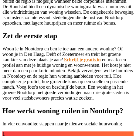
buiten de regio is mogelijk wanneer beide corporaties instemmen.
De Randstad biedt een dynamische woningmarkt waar huurders uit
alle windrichtingen van woning wisselen. De omgekeerde beweging
is minstens zo interessant: stedelingen die de rust van Nootdorp
opzoeken, met lagere huurprijzen en meer ruimte als bonus.
Zet de eerste stap
Woon je in Nootdorp en ben je toe aan een andere woning? Of
woon je in Den Haag, Delft of Zoetermeer en trekt het groene
karakter van deze plaats je aan?
Schrijf je gratis in
en maak een
profiel aan met je huidige woning en woonwensen. Het kost je niet
meer dan een paar korte minuten. Bekijk vervolgens welke huurders
in Nootdorp en de regio hun woning aanbieden voor ruil. Hoe
completer je profiel, hoe groter de kans op een snelle en passende
match. Voeg foto's toe en beschrijf de buurt. Een woning in het
groene Nootdorp met goede verbindingen naar drie grote steden is
voor veel stadsbewoners precies wat ze zoeken.
Hoe werkt woning ruilen in Nootdorp?
In vier eenvoudige stappen naar je nieuwe sociale huurwoning
1