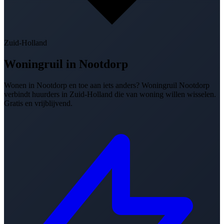
Zuid-Holland
Woningruil in
Nootdorp
Wonen in Nootdorp en toe aan iets anders? Woningruil Nootdorp
verbindt huurders in Zuid-Holland die van woning willen wisselen.
Gratis en vrijblijvend.