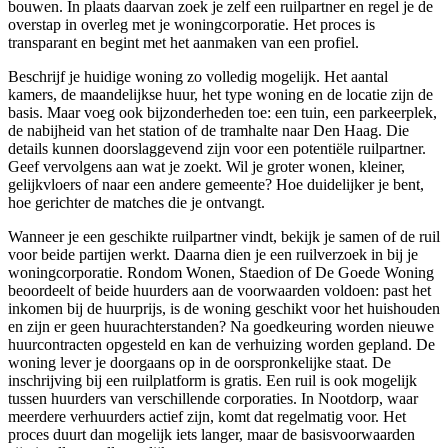
bouwen. In plaats daarvan zoek je zelf een ruilpartner en regel je de
overstap in overleg met je
woningcorporatie
. Het proces is
transparant en begint met het aanmaken van een profiel.
Beschrijf je huidige woning zo volledig mogelijk. Het aantal
kamers, de maandelijkse huur, het type woning en de locatie zijn de
basis. Maar voeg ook bijzonderheden toe: een tuin, een parkeerplek,
de nabijheid van het station of de tramhalte naar Den Haag. Die
details kunnen doorslaggevend zijn voor een potentiële ruilpartner.
Geef vervolgens aan wat je zoekt. Wil je groter wonen, kleiner,
gelijkvloers of naar een andere gemeente? Hoe duidelijker je bent,
hoe gerichter de matches die je ontvangt.
Wanneer je een geschikte ruilpartner vindt, bekijk je samen of de ruil
voor beide partijen werkt. Daarna dien je een ruilverzoek in bij je
woningcorporatie.
Rondom Wonen
,
Staedion
of De Goede Woning
beoordeelt of beide huurders aan de voorwaarden voldoen: past het
inkomen bij de huurprijs, is de woning geschikt voor het huishouden
en zijn er geen huurachterstanden? Na goedkeuring worden nieuwe
huurcontracten opgesteld en kan de verhuizing worden gepland. De
woning lever je doorgaans op in de oorspronkelijke staat. De
inschrijving bij een ruilplatform is gratis. Een ruil is ook mogelijk
tussen huurders van verschillende corporaties. In Nootdorp, waar
meerdere verhuurders actief zijn, komt dat regelmatig voor. Het
proces duurt dan mogelijk iets langer, maar de basisvoorwaarden